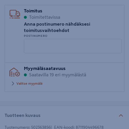
Toimitus
Toimitettavissa
Anna postinumero nähdäksesi
toimitusvaihtoehdot
POSTINUMERO
Syötä
Myymäläsaatavuus
postinumero
Saatavilla 19 eri myymälästä
Valitse myymälä
Tuotteen kuvaus
Tuotenumero
:
502363856
EAN-koodi
:
8711904496678