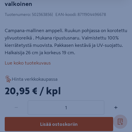
valkoinen
Tuotenumero
:
502363856
EAN-koodi
:
8711904496678
Campana-mallinen amppeli. Ruukun pohjassa on korotettu
ylivuotoreikä . Mukana ripustusnaru. Valmistettu 100%
kierrätetystä muovista. Pakkasen kestävä ja UV-suojattu.
Halkaisija 26 cm ja korkeus 19 cm.
Lue koko tuotekuvaus
Hinta verkkokaupassa
20,95€/kpl
20,95 €
/ kpl
1 tuotetta
Määrä
−
+
Lisää ostoskoriin