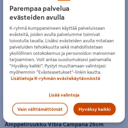
Parempaa palvelua
evästeiden avulla
K-ryhmä kumppaneineen käyttää palveluissaan
evästeitä, joiden avulla palvelumme toimivat
toivotulla tavalla. Lisäksi evästeiden avulla mitataan
palveluiden tehokkuutta sekä mahdollistetaan
yksilöllinen ostokokemus ja personoidun mainonnan
tarjoaminen. Voit antaa suostumuksesi painamalla
”Hyväksy kaikki”. Pystyt muuttamaan valintojasi
myöhemmin ”Evästeasetukset”-linkin kautta.
Lisätietoja K-ryhmän evästekäytännöistä
Zoomaa kuvaa sormilla kosketusnäytöllä
Lisää valintoja
Vain välttämättömät
Hyväksy kaikki
ELHO BEAUTIFUL LIVING
Amppeliruukku Vibia Campana 26cm