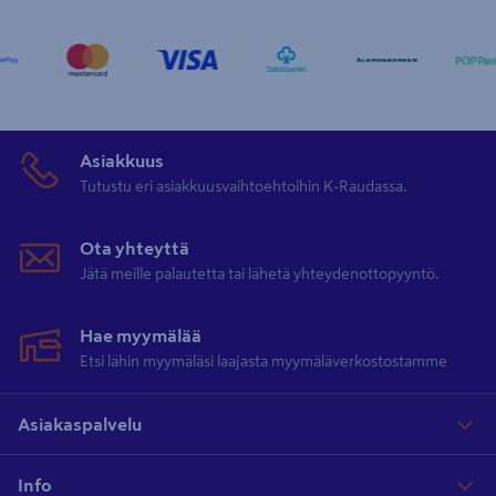
Asiakkuus
Tutustu eri asiakkuusvaihtoehtoihin K-Raudassa.
Ota yhteyttä
Jätä meille palautetta tai lähetä yhteydenottopyyntö.
Hae myymälää
Etsi lähin myymäläsi laajasta myymäläverkostostamme
Asiakaspalvelu
Info