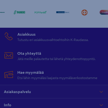
Asiakkuus
Tutustu eri asiakkuusvaihtoehtoihin K-Raudassa.
Ota yhteyttä
Jätä meille palautetta tai lähetä yhteydenottopyyntö.
Hae myymälää
Etsi lähin myymäläsi laajasta myymäläverkostostamme
Asiakaspalvelu
Info