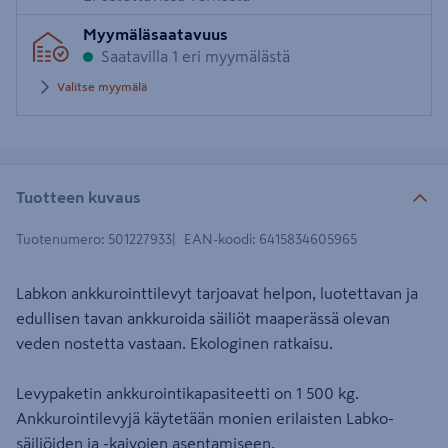
Myymäläsaatavuus
Saatavilla 1 eri myymälästä
Valitse myymälä
Tuotteen kuvaus
Tuotenumero
:
501227933
EAN-koodi
:
6415834605965
Labkon ankkurointtilevyt tarjoavat helpon, luotettavan ja
edullisen tavan ankkuroida säiliöt maaperässä olevan
veden nostetta vastaan. Ekologinen ratkaisu.
Levypaketin ankkurointikapasiteetti on 1 500 kg.
Ankkurointilevyjä käytetään monien erilaisten Labko-
säiliöiden ja -kaivojen asentamiseen.