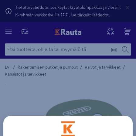
Tietoturvatiedote: Jos käytät kryptolompakkoa ja vierailit
K-ryhmän verkkosivuilla 27.7.,
lue tärkeät lisätiedot
.
/
/
/
LVI
Rakentamisen putket ja pumput
Kaivot ja tarvikkeet
Kansistot ja tarvikkeet
Yksityiskohtainen kuvaus löytyy Tuotteen kuvaus -maamerki