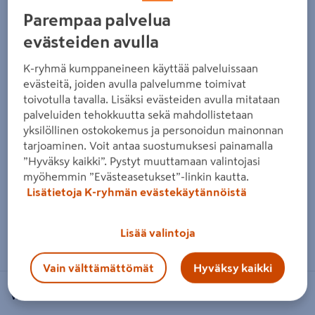
Parempaa palvelua
evästeiden avulla
K-ryhmä kumppaneineen käyttää palveluissaan
evästeitä, joiden avulla palvelumme toimivat
toivotulla tavalla. Lisäksi evästeiden avulla mitataan
palveluiden tehokkuutta sekä mahdollistetaan
yksilöllinen ostokokemus ja personoidun mainonnan
tarjoaminen. Voit antaa suostumuksesi painamalla
”Hyväksy kaikki”. Pystyt muuttamaan valintojasi
myöhemmin ”Evästeasetukset”-linkin kautta.
Lisätietoja K-ryhmän evästekäytännöistä
Zoomaa kuvaa sormilla kosketusnäytöllä
Lisää valintoja
Vain välttämättömät
Hyväksy kaikki
WAVIN