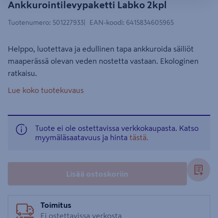
Ankkurointilevypaketti Labko 2kpl
Tuotenumero
:
501227933
EAN-koodi
:
6415834605965
Helppo, luotettava ja edullinen tapa ankkuroida säiliöt
maaperässä olevan veden nostetta vastaan. Ekologinen
ratkaisu.
Lue koko tuotekuvaus
Tuote ei ole ostettavissa verkkokaupasta. Katso
myymäläsaatavuus ja hinta
tästä.
Lisää ostoskoriin
Toimitus
Ei ostettavissa verkosta