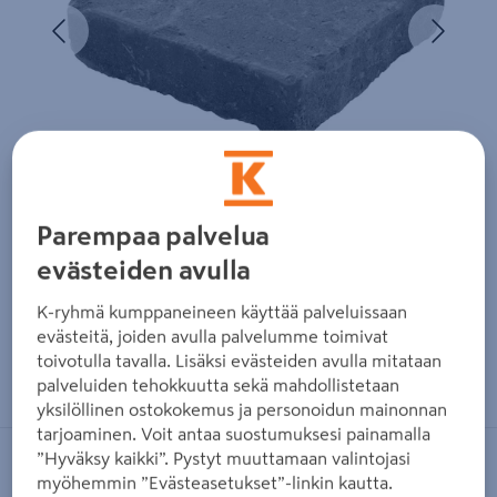
Edellinen
Seura
Parempaa palvelua
evästeiden avulla
K-ryhmä kumppaneineen käyttää palveluissaan
evästeitä, joiden avulla palvelumme toimivat
toivotulla tavalla. Lisäksi evästeiden avulla mitataan
Zoomaa kuvaa sormilla kosketusnäytöllä
palveluiden tehokkuutta sekä mahdollistetaan
yksilöllinen ostokokemus ja personoidun mainonnan
tarjoaminen. Voit antaa suostumuksesi painamalla
”Hyväksy kaikki”. Pystyt muuttamaan valintojasi
LAKKA
myöhemmin ”Evästeasetukset”-linkin kautta.