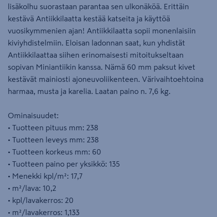
lisäkolhu suorastaan parantaa sen ulkonäköä. Erittäin
kestävä Antiikkilaatta kestää katseita ja käyttöä
vuosikymmenien ajan! Antiikkilaatta sopii monenlaisiin
kiviyhdistelmiin. Eloisan ladonnan saat, kun yhdistät
Antiikkilaattaa siihen erinomaisesti mitoitukseltaan
sopivan Miniantiikin kanssa. Nämä 60 mm paksut kivet
kestävät mainiosti ajoneuvoliikenteen. Värivaihtoehtoina
harmaa, musta ja karelia. Laatan paino n. 7,6 kg.
Ominaisuudet:
• Tuotteen pituus mm: 238
• Tuotteen leveys mm: 238
• Tuotteen korkeus mm: 60
• Tuotteen paino per yksikkö: 135
• Menekki kpl/m²: 17,7
• m²/lava: 10,2
• kpl/lavakerros: 20
• m²/lavakerros: 1,133