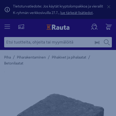
Tietoturvatiedote: Jos käytät kryptolompakkoa ja vierailit
K-ryhmän verkkosivuilla 27.7.,
lue tärkeät lisätiedot
.
/
/
/
Piha
Piharakentaminen
Pihakivet ja pihalaatat
Betonilaatat
Yksityiskohtainen kuvaus löytyy Tuotteen kuvaus -maamerki