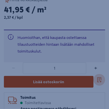
41,95€/m²
41,95 €
/ m²
2,37€/kpl
2,37 €
/ kpl
Huomioithan, että kaupasta ostettaessa
tilaustuotteiden hintaan lisätään mahdolliset
toimituskulut.
1 tuotetta
Määrä
−
+
Lisää ostoskoriin
Toimitus
Toimitettavissa
Anna postinumero nähdäksesi