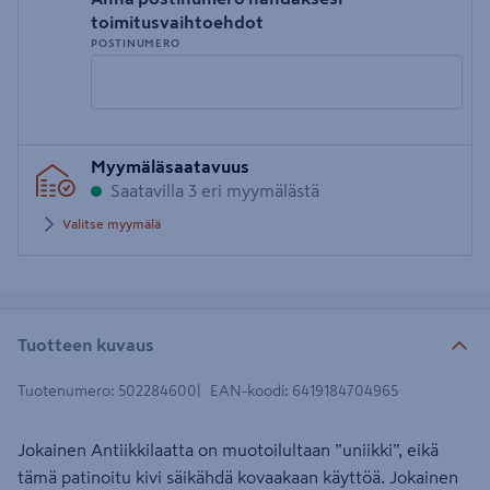
toimitusvaihtoehdot
POSTINUMERO
Syötä
Myymäläsaatavuus
postinumero
Saatavilla 3 eri myymälästä
Valitse myymälä
Tuotteen kuvaus
Tuotenumero
:
502284600
EAN-koodi
:
6419184704965
Jokainen Antiikkilaatta on muotoilultaan ”uniikki”, eikä
tämä patinoitu kivi säikähdä kovaakaan käyttöä. Jokainen