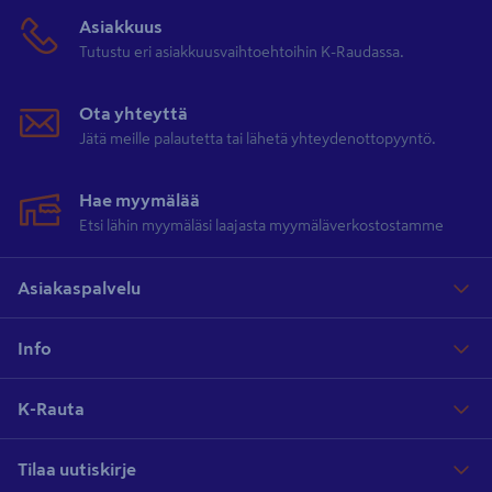
Asiakkuus
Tutustu eri asiakkuusvaihtoehtoihin K-Raudassa.
Ota yhteyttä
Jätä meille palautetta tai lähetä yhteydenottopyyntö.
Hae myymälää
Etsi lähin myymäläsi laajasta myymäläverkostostamme
Asiakaspalvelu
Info
K-Rauta
Tilaa uutiskirje