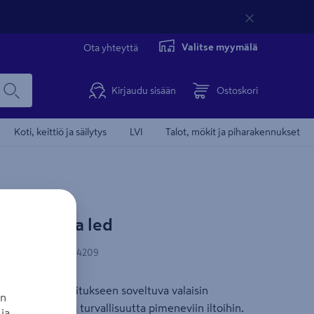
Valitse myymälä
Ota yhteyttä
Kirjaudu sisään
Ostoskori
Koti, keittiö ja säilytys
LVI
Talot, mökit ja piharakennukset
aisin Lakka led
-koodi
:
6419184714209
muurikiven mitoitukseen soveltuva valaisin
an
o tunnelmaa ja turvallisuutta pimeneviin iltoihin.
ja