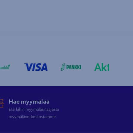
Hae myymälää
Etsi lähin myymäläsi laajasta
myymäläverkostostamme