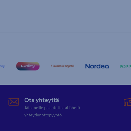
Ota yhteyttä
Jätä meille palautetta tai lähetä
yhteydenottopyyntö.