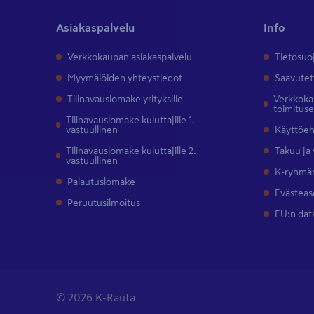
Asiakaspalvelu
Info
Verkkokaupan asiakaspalvelu
Tietosuo
Myymälöiden yhteystiedot
Saavutet
Tilinavauslomake yrityksille
Verkkokau
toimitus
Tilinavauslomake kuluttajille 1.
vastuullinen
Käyttöe
Tilinavauslomake kuluttajille 2.
Takuu ja
vastuullinen
K-ryhmän
Palautuslomake
Evästeas
Peruutusilmoitus
EU:n dat
© 2026 K-Rauta