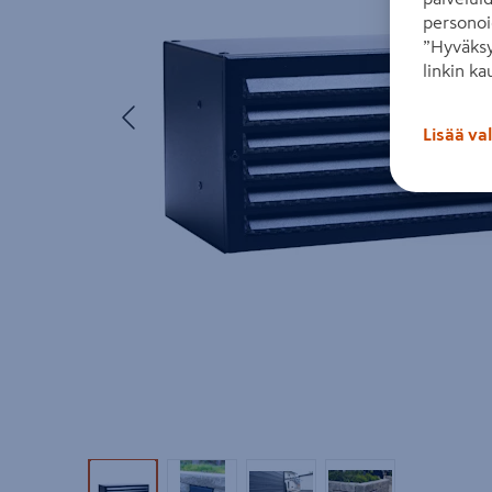
personoi
”Hyväksy
linkin ka
Edellinen
Lisää va