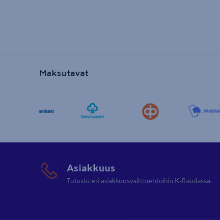
Maksutavat
Asiakkuus
Tutustu eri asiakkuusvaihtoehtoihin K-Raudassa.