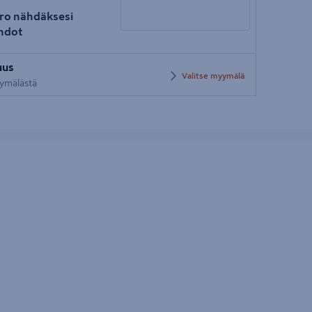
ro nähdäksesi
hdot
Syötä
uus
postinumero
Valitse myymälä
yymälästä