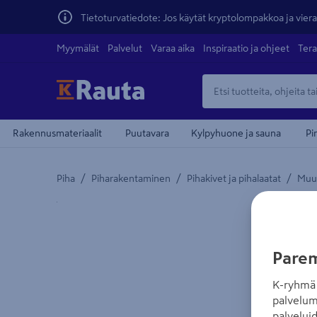
Tietoturvatiedote: Jos käytät kryptolompakkoa ja vierai
Myymälät
Palvelut
Varaa aika
Inspiraatio ja ohjeet
Tera
Rakennusmateriaalit
Puutavara
Kylpyhuone ja sauna
Pi
/
/
/
Piha
Piharakentaminen
Pihakivet ja pihalaatat
Muur
Yksityiskohtainen kuvaus löytyy Tuotteen kuvaus -
Parem
K-ryhmä 
palvelum
palvelui