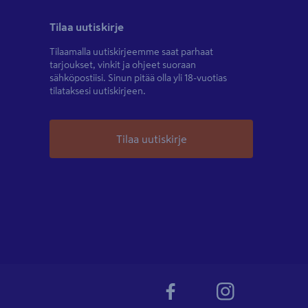
Tilaa uutiskirje
Tilaamalla uutiskirjeemme saat parhaat
tarjoukset, vinkit ja ohjeet suoraan
sähköpostiisi. Sinun pitää olla yli 18-vuotias
tilataksesi uutiskirjeen.
Tilaa uutiskirje