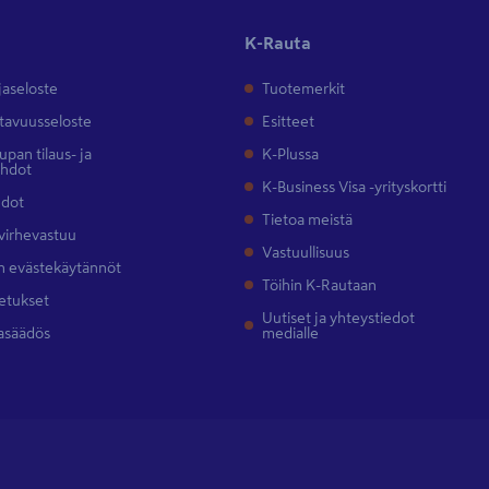
K-Rauta
jaseloste
Tuotemerkit
tavuusseloste
Esitteet
pan tilaus- ja
K-Plussa
ehdot
K-Business Visa -yrityskortti
hdot
Tietoa meistä
 virhevastuu
Vastuullisuus
 evästekäytännöt
Töihin K-Rautaan
etukset
Uutiset ja yhteystiedot
asäädös
medialle