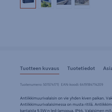
Tuotekuva 1
Tuotekuva 2
Tuotekuva 3
Tuotekuva 4
Tuotteen kuvaus
Tuotetiedot
Asi
Tuotenumero
:
501574171
EAN-koodi
:
6419184714209
Antiikkimuurivalaisin on vie yhden kiven paikan. V
Antiikkimuurivalaisimessa on musta ritilä. Antiikkimu
kantaista 9,5W:n led-lamppua, IP44. Valaisimen mit