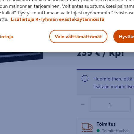
dun mainonnan tarjoaminen. Voit antaa suostumuksesi painama
lavan paino (kg):3,5
 kaikki”. Pystyt muuttamaan valintojasi myöhemmin ”Evästease
utta.
Lisätietoja K-ryhmän evästekäytännöistä
Lue koko tuotekuvaus
Seuraava
lintoja
Vain välttämättömät
Hyväks
Hinta verkkokaupassa
239€/kpl
239 €
/ kpl
Huomioithan, että 
lisätään mahdollise
1 tuotetta
Määrä
−
Toimitus
Toimitettavissa