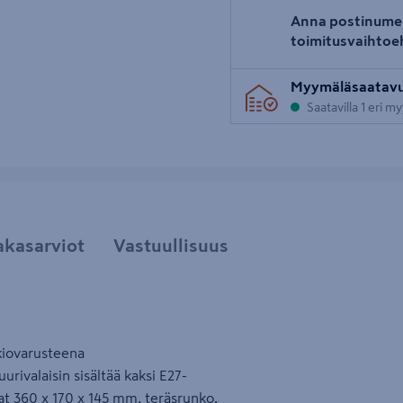
Anna postinume
toimitusvaihtoe
Myymäläsaatav
Saatavilla 1 eri m
akasarviot
Vastuullisuus
akiovarusteena
urivalaisin sisältää kaksi E27-
at 360 x 170 x 145 mm, teräsrunko.