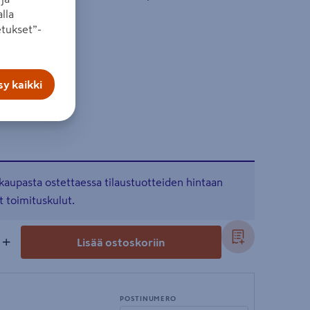
lla
tukset”-
y kaikki
kaupasta ostettaessa tilaustuotteiden hintaan
t toimituskulut.
+
Lisää ostoskoriin
POSTINUMERO