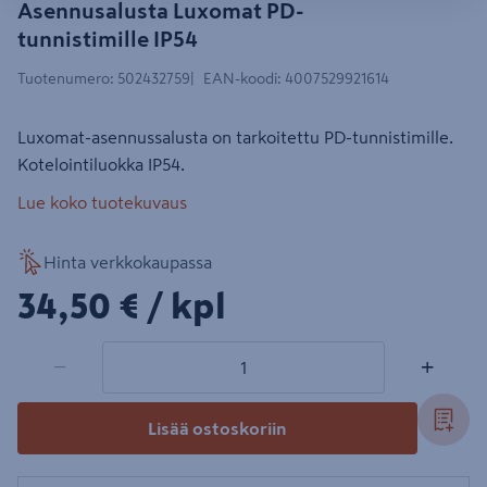
Asennusalusta Luxomat PD-
tunnistimille IP54
Tuotenumero
:
502432759
EAN-koodi
:
4007529921614
Luxomat-asennussalusta on tarkoitettu PD-tunnistimille.
Kotelointiluokka IP54.
Lue koko tuotekuvaus
Hinta verkkokaupassa
34,50€/kpl
34,50 €
/ kpl
1 tuotetta
Määrä
−
+
Lisää ostoskoriin