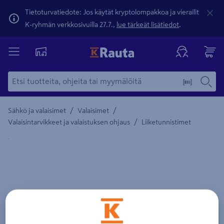
Tietoturvatiedote: Jos käytät kryptolompakkoa ja vierailit
K-ryhmän verkkosivuilla 27.7.,
lue tärkeät lisätiedot
.
/
/
Sähkö ja valaisimet
Valaisimet
/
Valaisintarvikkeet ja valaistuksen ohjaus
Liiketunnistimet
Yksityiskohtainen kuvaus löytyy Tuotteen kuvaus -maamerki