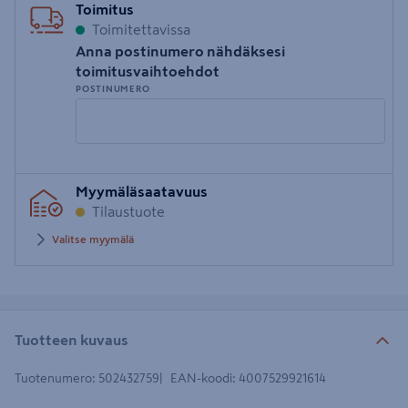
Toimitus
Toimitettavissa
Anna postinumero nähdäksesi
toimitusvaihtoehdot
POSTINUMERO
Syötä
Myymäläsaatavuus
postinumero
Tilaustuote
Valitse myymälä
Tuotteen kuvaus
Tuotenumero
:
502432759
EAN-koodi
:
4007529921614