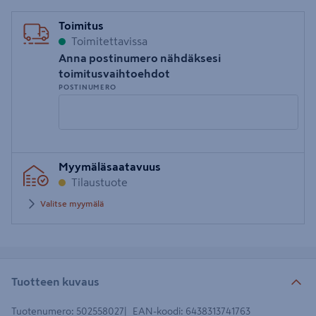
Toimitus
Toimitettavissa
Anna postinumero nähdäksesi
toimitusvaihtoehdot
POSTINUMERO
Syötä
Myymäläsaatavuus
postinumero
Tilaustuote
Valitse myymälä
Tuotteen kuvaus
Tuotenumero
:
502558027
EAN-koodi
:
6438313741763