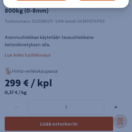
Asennushiekka Lakka, suursäkki
800kg (0-8mm)
Tuotenumero
:
502558027
EAN-koodi
:
6438313741763
Asennushiekkaa käytetään tasaushiekkana
betonikivetyksen alla.
Lue koko tuotekuvaus
Hinta verkkokaupassa
299€/kpl
299 €
/ kpl
0,37€/kg
0,37 €
/ kg
1 tuotetta
Määrä
−
+
Lisää ostoskoriin