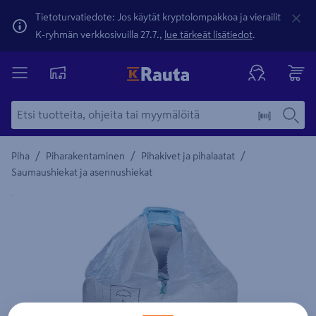
Tietoturvatiedote: Jos käytät kryptolompakkoa ja vierailit
K-ryhmän verkkosivuilla 27.7.,
lue tärkeät lisätiedot
.
/
/
/
Piha
Piharakentaminen
Pihakivet ja pihalaatat
Saumaushiekat ja asennushiekat
Yksityiskohtainen kuvaus löytyy Tuotteen kuvaus -maamerki