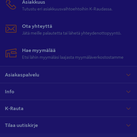
Asiakkuus
Tutustu eri asiakkuusvaihtoehtoihin K-Raudassa.
Ota yhteyttä
Jätä meille palautetta tai lähetä yhteydenottopyyntö.
Hae myymälää
Etsi lähin myymäläsi laajasta myymäläverkostostamme
Asiakaspalvelu
Info
K-Rauta
Tilaa uutiskirje