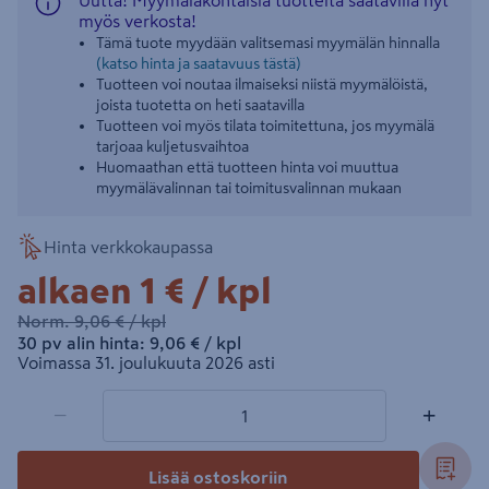
Uutta! Myymäläkohtaisia tuotteita saatavilla nyt
myös verkosta!
Tämä tuote myydään valitsemasi myymälän hinnalla
(katso hinta ja saatavuus tästä)
Tuotteen voi noutaa ilmaiseksi niistä myymälöistä,
joista tuotetta on heti saatavilla
Tuotteen voi myös tilata toimitettuna, jos myymälä
tarjoaa kuljetusvaihtoa
Huomaathan että tuotteen hinta voi muuttua
myymälävalinnan tai toimitusvalinnan mukaan
Hinta verkkokaupassa
1€/kpl
alkaen
1 €
/ kpl
9,06€/kpl
Norm.
9,06 €
/ kpl
9,06€/kpl
30 pv alin hinta:
9,06 €
/ kpl
Voimassa 31. joulukuuta 2026 asti
1 tuotetta
Määrä
−
+
Lisää ostoskoriin