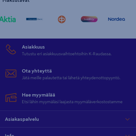
Maksutavat
Asiakkuus
Tutustu eri asiakkuusvaihtoehtoihin K-Raudassa.
Ota yhteyttä
Jätä meille palautetta tai lähetä yhteydenottopyyntö.
Hae myymälää
Etsi lähin myymäläsi laajasta myymäläverkostostamme
Asiakaspalvelu
Info