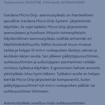
Tuotenumero
:
502513738
EAN-koodi
:
4078500058681
Gardena Micro-Drip -asennustyökalu on ihanteellinen
apuväline Gardena Micro-Drip-System -järjestelmän
käyttöön. Se sopii kaikkiin Micro-Drip-järjestelmän
asennukseen ja huoltoon liittyviin toimenpiteisiin.
Käytännöllinen asennustyökalu sisältää seitsemän eri
käyttömahdollisuutta. Näihin kuuluvat muun muassa
tarkka ja helppo 13 mm:n runkoputken lävistys vahvan ja
kestävän kärjen avulla. Sen jälkeen päätytippusuuttimien,
suihkusuuttimien ja sulkutulppien asentaminen reikään
onnistuu työkalua käyttäen. Ergonomisen kahvan ansiosta
yleistyökalu istuu hyvin käteen. Työkalun avulla on helppo
kiertää Micro-Drip-järjestelmän komponentit, kuten
päätytippusuuttimet 4,6 mm:n runkoputken päähän tai
suihkusuuttimet liittimeen.
Asennustyökalu soveltuu myös suihkusuuttimien