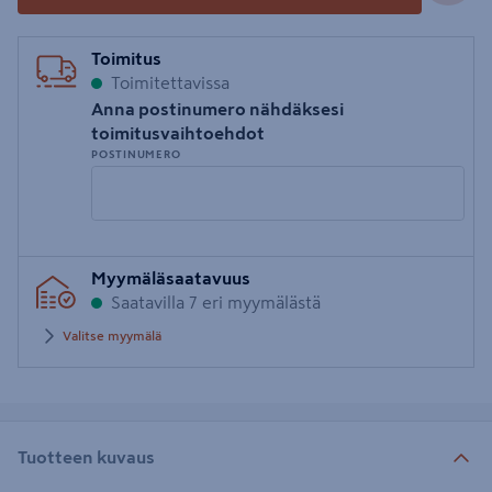
Toimitus
Toimitettavissa
Anna postinumero nähdäksesi
toimitusvaihtoehdot
POSTINUMERO
Syötä
Myymäläsaatavuus
postinumero
Saatavilla 7 eri myymälästä
Valitse myymälä
Tuotteen kuvaus