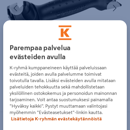
Edellinen
Seura
Parempaa palvelua
evästeiden avulla
K-ryhmä kumppaneineen käyttää palveluissaan
evästeitä, joiden avulla palvelumme toimivat
toivotulla tavalla. Lisäksi evästeiden avulla mitataan
palveluiden tehokkuutta sekä mahdollistetaan
yksilöllinen ostokokemus ja personoidun mainonnan
Zoomaa kuvaa sormilla kosketusnäytöllä
tarjoaminen. Voit antaa suostumuksesi painamalla
”Hyväksy kaikki”. Pystyt muuttamaan valintojasi
myöhemmin ”Evästeasetukset”-linkin kautta.
Lisätietoja K-ryhmän evästekäytännöistä
GARDENA