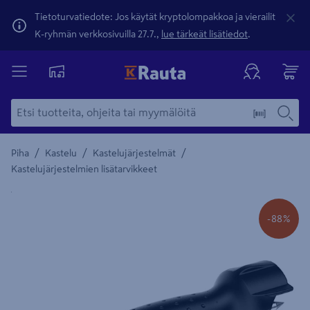
Tietoturvatiedote: Jos käytät kryptolompakkoa ja vierailit
K-ryhmän verkkosivuilla 27.7.,
lue tärkeät lisätiedot
.
/
/
/
Piha
Kastelu
Kastelujärjestelmät
Kastelujärjestelmien lisätarvikkeet
Yksityiskohtainen kuvaus löytyy Tuotteen kuvaus -maamerki
-88%