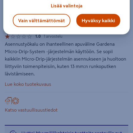
Asennustyökalu Micro-Drip-System
Lisää valintoja
Gardena 13313-20
Vain välttämättömät
Hyväksy kaikki
Tuotenumero
:
502513738
EAN-koodi
:
4078500058681
1.0
1 arvostelu
Asennustyökalu on ihanteellinen apuväline Gardena
Micro-Drip-System -järjestelmän käyttöön. Se sopii
kaikkiin Micro-Drip-järjestelmän asennukseen ja huoltoon
liittyviin toimenpiteisiin, kuten 13 mm:n runkoputken
lävistämiseen.
Lue koko tuotekuvaus
Katso vastuullisuustiedot