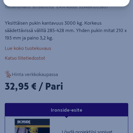
Tuotenumero
:
501980093
EAN-koodi
:
3394661003607
Yksittäisen pukin kantavuus 3000 kg. Korkeus
säädettävissä välillä 285-428 mm. Yhden pukin mitat 210 x
193 mm ja paino 3,2 kg.
Lue koko tuotekuvaus
Katso liitetiedostot
Hinta verkkokaupassa
32,95€/Pari
32,95 €
/ Pari
Ironside-esite
Löydä projektiisi sopivat