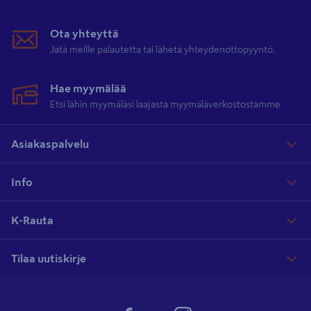
Ota yhteyttä
Jätä meille palautetta tai lähetä yhteydenottopyyntö.
Hae myymälää
Etsi lähin myymäläsi laajasta myymäläverkostostamme
Asiakaspalvelu
Info
K-Rauta
Tilaa uutiskirje