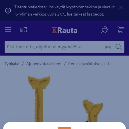
Tietoturvatiedote: Jos käytät kryptolompakkoa ja vierailit
K-ryhmän verkkosivuilla 27.7.,
lue tärkeät lisätiedot
.
/
/
Työkalut
Ajoneuvotarvikkeet
Renkaanvaihtotyökalut
Yksityiskohtainen kuvaus löytyy Tuotteen kuvaus -maamerki