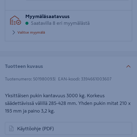
Syötä
Myymäläsaatavuus
postinumero
Saatavilla 8 eri myymälästä
Valitse myymälä
Tuotteen kuvaus
Tuotenumero
:
501980093
EAN-koodi
:
3394661003607
Yksittäisen pukin kantavuus 3000 kg. Korkeus
säädettävissä välillä 285-428 mm. Yhden pukin mitat 210 x
193 mm ja paino 3,2 kg.
Käyttöohje
(PDF)
avautuu uuteen välilehteen