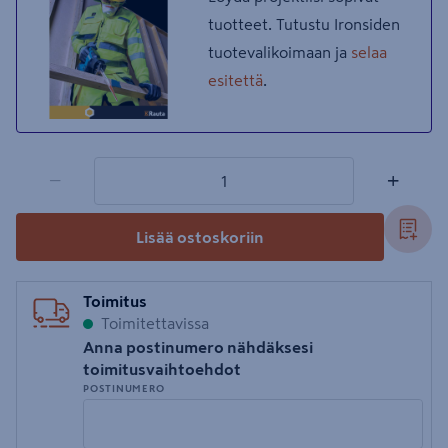
tuotteet. Tutustu Ironsiden
tuotevalikoimaan ja
selaa
esitettä
.
1 tuotetta
Määrä
−
+
Lisää ostoskoriin
Toimitus
Toimitettavissa
Anna postinumero nähdäksesi
toimitusvaihtoehdot
POSTINUMERO