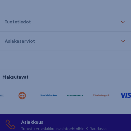
Tuotetiedot
Asiakasarviot
Maksutavat
Asiakkuus
Tutustu eri asiakkuusvaihtoehtoihin K-Raudassa.