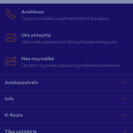
Asiakkuus
Tutustu eri asiakkuusvaihtoehtoihin K-Raudassa.
Ota yhteyttä
Jätä meille palautetta tai lähetä yhteydenottopyyntö.
Hae myymälää
Etsi lähin myymäläsi laajasta myymäläverkostostamme
Asiakaspalvelu
Info
K-Rauta
Tilaa uutiskirje