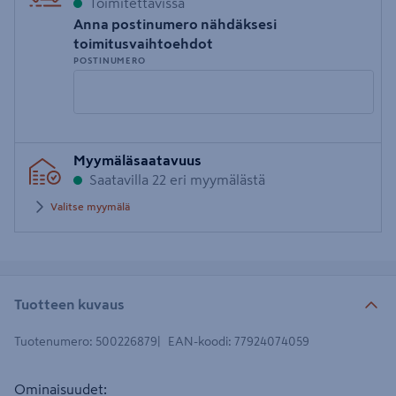
Toimitettavissa
Anna postinumero nähdäksesi
toimitusvaihtoehdot
POSTINUMERO
Syötä
Myymäläsaatavuus
postinumero
Saatavilla 22 eri myymälästä
Valitse myymälä
Tuotteen kuvaus
Tuotenumero
:
500226879
EAN-koodi
:
77924074059
Ominaisuudet: