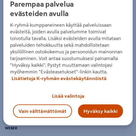
Parempaa palvelua
Edellinen
Seura
evästeiden avulla
K-ryhmä kumppaneineen käyttää palveluissaan
evästeitä, joiden avulla palvelumme toimivat
toivotulla tavalla. Lisäksi evästeiden avulla mitataan
palveluiden tehokkuutta sekä mahdollistetaan
yksilöllinen ostokokemus ja personoidun mainonnan
tarjoaminen. Voit antaa suostumuksesi painamalla
”Hyväksy kaikki”. Pystyt muuttamaan valintojasi
myöhemmin ”Evästeasetukset”-linkin kautta.
Lisätietoja K-ryhmän evästekäytännöistä
Lisää valintoja
Zoomaa kuvaa sormilla kosketusnäytöllä
Vain välttämättömät
Hyväksy kaikki
WEBER