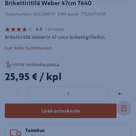
Brikettiritilä Weber 47cm 7440
Tuotenumero
:
500226879
EAN-koodi
:
77924074059
4.0
1 arvostelu
Brikettiritilä Weberin 47 cm:n brikettigrilleihin.
Lue koko tuotekuvaus
Hinta verkkokaupassa
25,95€/kpl
25,95 €
/ kpl
1 tuotetta
Määrä
−
+
Lisää ostoskoriin
Toimitus