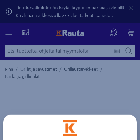
Tietoturvatiedote: Jos käytät kryptolompakkoa ja vierailit
K-ryhmän verkkosivuilla 27.7.,
lue tärkeät lisätiedot
.
/
/
/
Piha
Grillit ja savustimet
Grillaustarvikkeet
Parilat ja grilliritilät
Yksityiskohtainen kuvaus löytyy Tuotteen kuvaus -maamerki