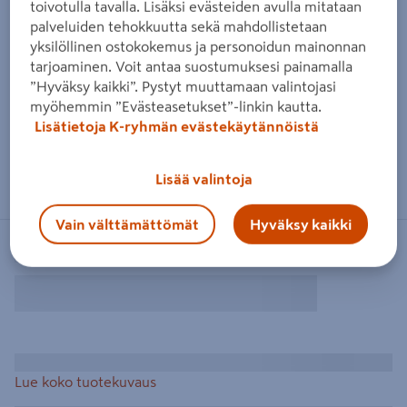
toivotulla tavalla. Lisäksi evästeiden avulla mitataan
palveluiden tehokkuutta sekä mahdollistetaan
yksilöllinen ostokokemus ja personoidun mainonnan
tarjoaminen. Voit antaa suostumuksesi painamalla
”Hyväksy kaikki”. Pystyt muuttamaan valintojasi
myöhemmin ”Evästeasetukset”-linkin kautta.
Lisätietoja K-ryhmän evästekäytännöistä
Lisää valintoja
Vain välttämättömät
Hyväksy kaikki
Lue koko tuotekuvaus