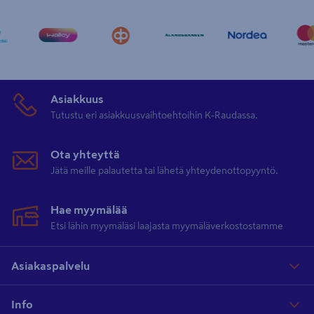
Asiakkuus
Tutustu eri asiakkuusvaihtoehtoihin K-Raudassa.
Ota yhteyttä
Jätä meille palautetta tai lähetä yhteydenottopyyntö.
Hae myymälää
Etsi lähin myymäläsi laajasta myymäläverkostostamme
Asiakaspalvelu
Info