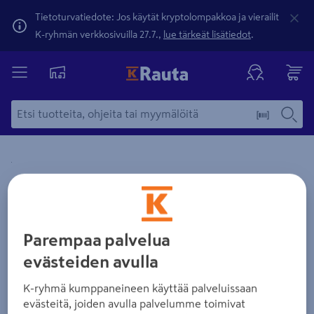
Tietoturvatiedote: Jos käytät kryptolompakkoa ja vierailit
K-ryhmän verkkosivuilla 27.7.,
lue tärkeät lisätiedot
.
Yksityiskohtainen kuvaus löytyy Tuotteen kuvaus -maamerki
Zoomaa kuvaa sormilla kosketusnäytöllä
Parempaa palvelua
evästeiden avulla
K-ryhmä kumppaneineen käyttää palveluissaan
evästeitä, joiden avulla palvelumme toimivat