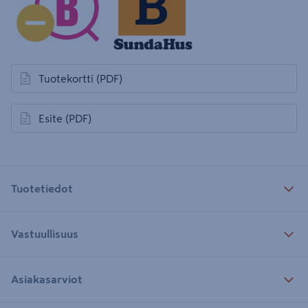
Tuotekortti
(PDF)
avautuu uuteen välilehteen
Esite
(PDF)
avautuu uuteen välilehteen
Tuotetiedot
Vastuullisuus
Asiakasarviot