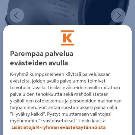
Edellinen
Seura
Parempaa palvelua
evästeiden avulla
K-ryhmä kumppaneineen käyttää palveluissaan
evästeitä, joiden avulla palvelumme toimivat
toivotulla tavalla. Lisäksi evästeiden avulla mitataan
palveluiden tehokkuutta sekä mahdollistetaan
yksilöllinen ostokokemus ja personoidun mainonnan
Zoomaa kuvaa sormilla kosketusnäytöllä
tarjoaminen. Voit antaa suostumuksesi painamalla
”Hyväksy kaikki”. Pystyt muuttamaan valintojasi
myöhemmin ”Evästeasetukset”-linkin kautta.
Lisätietoja K-ryhmän evästekäytännöistä
GEBERIT