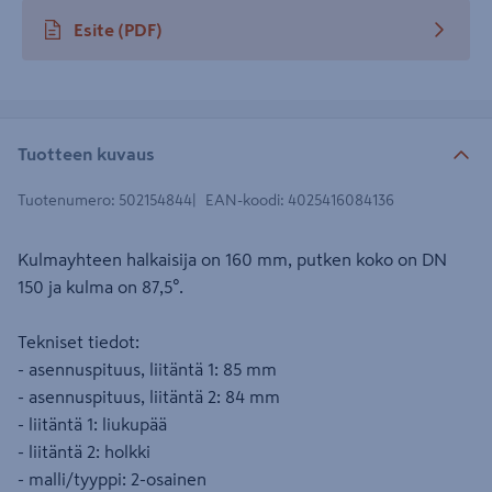
Esite
(PDF)
avautuu uuteen välilehteen
Tuotteen kuvaus
Tuotenumero
:
502154844
EAN-koodi
:
4025416084136
Kulmayhteen halkaisija on 160 mm, putken koko on DN
150 ja kulma on 87,5°.
Tekniset tiedot:
- asennuspituus, liitäntä 1: 85 mm
- asennuspituus, liitäntä 2: 84 mm
- liitäntä 1: liukupää
- liitäntä 2: holkki
- malli/tyyppi: 2-osainen