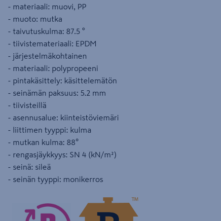
- materiaali: muovi, PP
- muoto: mutka
- taivutuskulma: 87.5 °
- tiivistemateriaali: EPDM
- järjestelmäkohtainen
- materiaali: polypropeeni
- pintakäsittely: käsittelemätön
- seinämän paksuus: 5.2 mm
- tiivisteillä
- asennusalue: kiinteistöviemäri
- liittimen tyyppi: kulma
- mutkan kulma: 88°
- rengasjäykkyys: SN 4 (kN/m²)
- seinä: sileä
- seinän tyyppi: monikerros