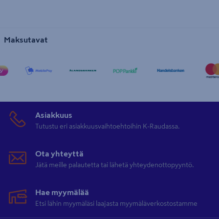
Maksutavat
Asiakkuus
Tutustu eri asiakkuusvaihtoehtoihin K-Raudassa.
Ota yhteyttä
Jätä meille palautetta tai lähetä yhteydenottopyyntö.
Hae myymälää
Etsi lähin myymäläsi laajasta myymäläverkostostamme