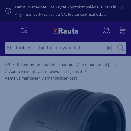
Tietoturvatiedote: Jos käytät kryptolompakkoa ja vierailit
K-ryhmän verkkosivuilla 27.7.,
lue tärkeät lisätiedot
.
/
/
LVI
Rakentamisen putket ja pumput
Viemäriputket ja osat
/
/
Ääntä vaimentavat muoviviemärit ja osat
Ääntä vaimentavien viemäriputkien osat
Yksityiskohtainen kuvaus löytyy Tuotteen kuvaus -maamerki