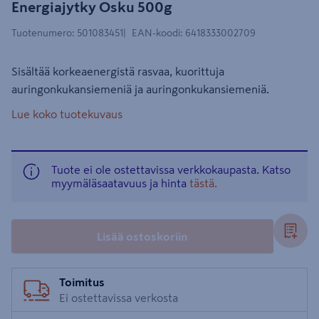
Energiajytky Osku 500g
Tuotenumero
:
501083451
EAN-koodi
:
6418333002709
Sisältää korkeaenergistä rasvaa, kuorittuja
auringonkukansiemeniä ja auringonkukansiemeniä.
Lue koko tuotekuvaus
Tuote ei ole ostettavissa verkkokaupasta. Katso
myymäläsaatavuus ja hinta
tästä.
Lisää ostoskoriin
Toimitus
Ei ostettavissa verkosta