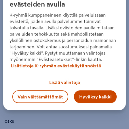
evästeiden avulla
K-ryhmä kumppaneineen käyttää palveluissaan
evästeitä, joiden avulla palvelumme toimivat
toivotulla tavalla. Lisäksi evästeiden avulla mitataan
palveluiden tehokkuutta sekä mahdollistetaan
yksilöllinen ostokokemus ja personoidun mainonnan
tarjoaminen. Voit antaa suostumuksesi painamalla
”Hyväksy kaikki”. Pystyt muuttamaan valintojasi
myöhemmin ”Evästeasetukset”-linkin kautta.
Lisätietoja K-ryhmän evästekäytännöistä
Lisää valintoja
Zoomaa kuvaa sormilla kosketusnäytöllä
Vain välttämättömät
Hyväksy kaikki
OSKU