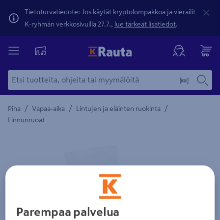
Tietoturvatiedote: Jos käytät kryptolompakkoa ja vierailit
K-ryhmän verkkosivuilla 27.7.,
lue tärkeät lisätiedot
.
/
/
/
Piha
Vapaa-aika
Lintujen ja eläinten ruokinta
Linnunruoat
Yksityiskohtainen kuvaus löytyy Tuotteen kuvaus -maamerki
Parempaa palvelua