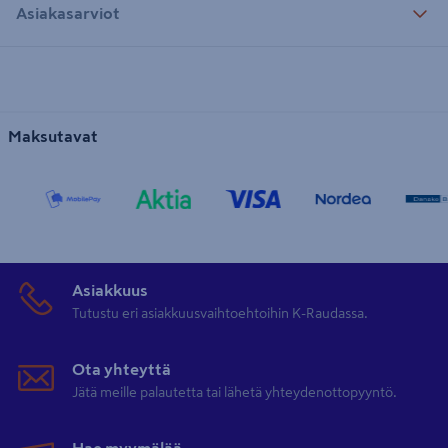
Asiakasarviot
Maksutavat
Asiakkuus
Tutustu eri asiakkuusvaihtoehtoihin K-Raudassa.
Ota yhteyttä
Jätä meille palautetta tai lähetä yhteydenottopyyntö.