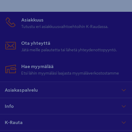
Asiakkuus
Tutustu eri asiakkuusvaihtoehtoihin K-Raudassa.
Ota yhteyttä
Jätä meille palautetta tai lähetä yhteydenottopyyntö.
Hae myymälää
Etsi lähin myymäläsi laajasta myymäläverkostostamme
Asiakaspalvelu
Info
K-Rauta