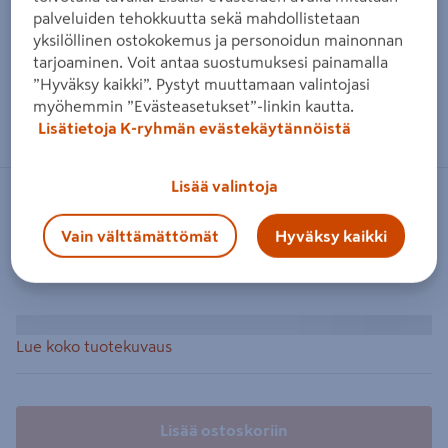
palveluiden tehokkuutta sekä mahdollistetaan
yksilöllinen ostokokemus ja personoidun mainonnan
tarjoaminen. Voit antaa suostumuksesi painamalla
”Hyväksy kaikki”. Pystyt muuttamaan valintojasi
myöhemmin ”Evästeasetukset”-linkin kautta.
Lisätietoja K-ryhmän evästekäytännöistä
Lisää valintoja
Vain välttämättömät
Hyväksy kaikki
Lue koko tuotekuvaus
Lisää ostoskoriin