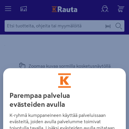
Yksityiskohtainen kuvaus löytyy Tuotteen kuvaus -maamerki
Zoomaa kuvaa sormilla kosketusnäytöllä
Parempaa palvelua
evästeiden avulla
K-ryhmä kumppaneineen käyttää palveluissaan
evästeitä, joiden avulla palvelumme toimivat
toivotulla tavalla. Lisäksi evästeiden avulla mitataan