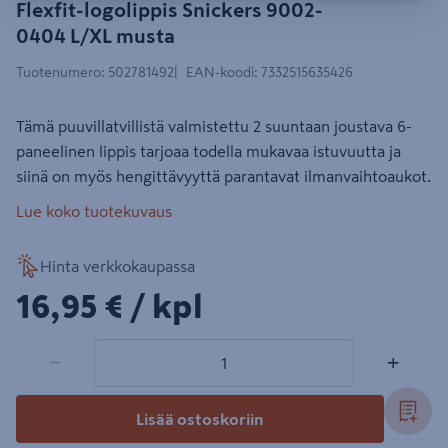
Flexfit-logolippis Snickers 9002-
0404 L/XL musta
Tuotenumero
:
502781492
EAN-koodi
:
7332515635426
Tämä puuvillatvillistä valmistettu 2 suuntaan joustava 6-
paneelinen lippis tarjoaa todella mukavaa istuvuutta ja
siinä on myös hengittävyyttä parantavat ilmanvaihtoaukot.
Lue koko tuotekuvaus
Hinta verkkokaupassa
16,95€/kpl
16,95 €
/ kpl
1 tuotetta
Määrä
−
+
Lisää ostoskoriin