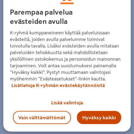
Edellinen
Seura
Parempaa palvelua
evästeiden avulla
K-ryhmä kumppaneineen käyttää palveluissaan
evästeitä, joiden avulla palvelumme toimivat
toivotulla tavalla. Lisäksi evästeiden avulla mitataan
palveluiden tehokkuutta sekä mahdollistetaan
yksilöllinen ostokokemus ja personoidun mainonnan
tarjoaminen. Voit antaa suostumuksesi painamalla
”Hyväksy kaikki”. Pystyt muuttamaan valintojasi
myöhemmin ”Evästeasetukset”-linkin kautta.
Lisätietoja K-ryhmän evästekäytännöistä
Zoomaa kuvaa sormilla kosketusnäytöllä
Lisää valintoja
Vain välttämättömät
Hyväksy kaikki
SNICKERS WORKWEAR