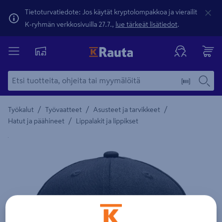
Tietoturvatiedote: Jos käytät kryptolompakkoa ja vierailit
K-ryhmän verkkosivuilla 27.7.,
lue tärkeät lisätiedot
.
/
/
/
Työkalut
Työvaatteet
Asusteet ja tarvikkeet
/
Hatut ja päähineet
Lippalakit ja lippikset
Yksityiskohtainen kuvaus löytyy Tuotteen kuvaus -maamerki