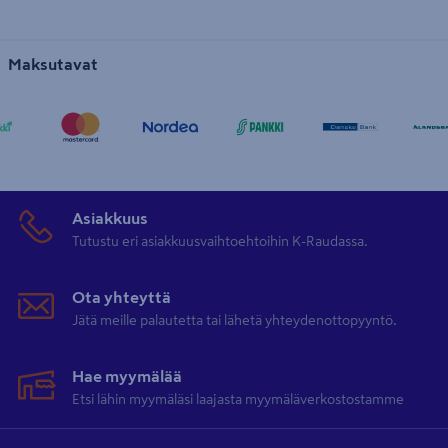
Maksutavat
Asiakkuus
Tutustu eri asiakkuusvaihtoehtoihin K-Raudassa.
Ota yhteyttä
Jätä meille palautetta tai lähetä yhteydenottopyyntö.
Hae myymälää
Etsi lähin myymäläsi laajasta myymäläverkostostamme