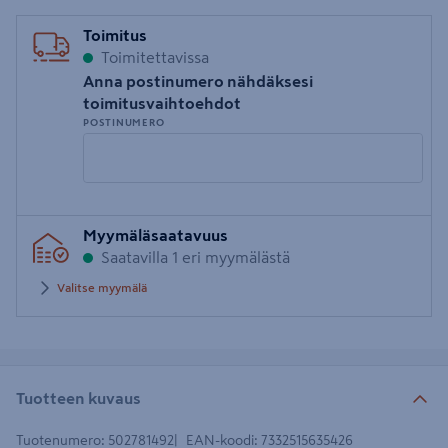
Toimitus
Toimitettavissa
Anna postinumero nähdäksesi
toimitusvaihtoehdot
POSTINUMERO
Syötä
Myymäläsaatavuus
postinumero
Saatavilla 1 eri myymälästä
Valitse myymälä
Tuotteen kuvaus
Tuotenumero
:
502781492
EAN-koodi
:
7332515635426