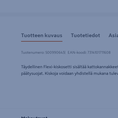
Tuotteen kuvaus
Tuotetiedot
Asi
Tuotenumero
:
500990643
EAN-koodi
:
7314101711608
Täydellinen Flexi-kiskosetti sisältää kattokannakkeet
päätysuojat. Kiskoja voidaan yhdistellä mukana tulev