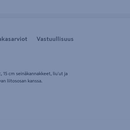
akasarviot
Vastuullisuus
, 15 cm seinäkannakkeet, liu'ut ja
an liitososan kanssa.