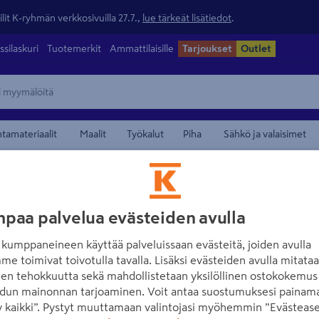
lit K-ryhmän verkkosivuilla 27.7.,
lue tärkeät lisätiedot
.
ssilaskuri
Tuotemerkit
Ammattilaisille
Tarjoukset
Outlet
ntamateriaalit
Maalit
Työkalut
Piha
Sähkö ja valaisimet
/
/
eet
Verhotangot ja tarvikkeet
Verhokiskot
maamerkistä
KIRSCH
paa palvelua evästeiden avulla
Flexi-kiskosetti
kumppaneineen käyttää palveluissaan evästeitä, joiden avulla
Tuotenumero
:
500990643
E
me toimivat toivotulla tavalla. Lisäksi evästeiden avulla mitata
den tehokkuutta sekä mahdollistetaan yksilöllinen ostokokemus 
dun mainonnan tarjoaminen. Voit antaa suostumuksesi painama
Täydellinen Flexi-kiskosett
 kaikki”. Pystyt muuttamaan valintojasi myöhemmin ”Evästease
liu'ut ja päätysuojat. Kisko