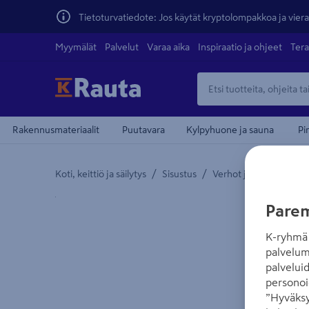
Tietoturvatiedote: Jos käytät kryptolompakkoa ja vierai
Myymälät
Palvelut
Varaa aika
Inspiraatio ja ohjeet
Tera
Rakennusmateriaalit
Puutavara
Kylpyhuone ja sauna
Pi
/
/
Koti, keittiö ja säilytys
Sisustus
Verhot ja verhotarvikk
Yksityiskohtainen kuvaus löytyy Tuotteen kuvaus -
Parem
K-ryhmä 
palvelum
palvelui
personoi
”Hyväksy