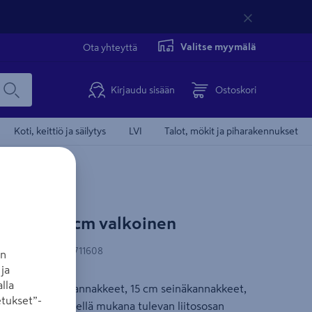
Valitse myymälä
Ota yhteyttä
Kirjaudu sisään
Ostoskori
Koti, keittiö ja säilytys
LVI
Talot, mökit ja piharakennukset
 Kirsch 160cm valkoinen
AN-koodi
:
7314101711608
an
ja
lla
i sisältää kattokannakkeet, 15 cm seinäkannakkeet,
tukset”-
ja voidaan yhdistellä mukana tulevan liitososan