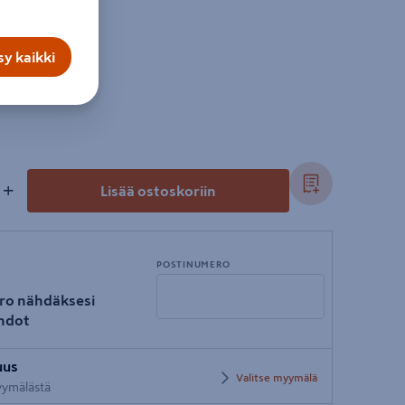
y kaikki
+
Lisää ostoskoriin
POSTINUMERO
ro nähdäksesi
hdot
Syötä
uus
postinumero
Valitse myymälä
myymälästä