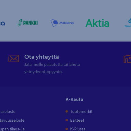
Ota yhteyttä
Jätä meille palautetta tai lähetä
yhteydenottopyyntö.
K-Rauta
jaseloste
Tuotemerkit
tavuusseloste
Esitteet
pan tilaus- ja
K-Plussa