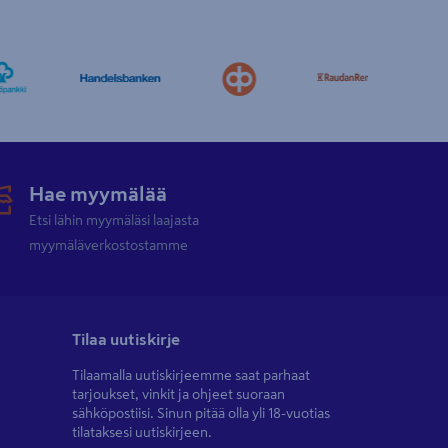
Hae myymälää
Etsi lähin myymäläsi laajasta
myymäläverkostostamme
Tilaa uutiskirje
Tilaamalla uutiskirjeemme saat parhaat
tarjoukset, vinkit ja ohjeet suoraan
sähköpostiisi. Sinun pitää olla yli 18-vuotias
tilataksesi uutiskirjeen.