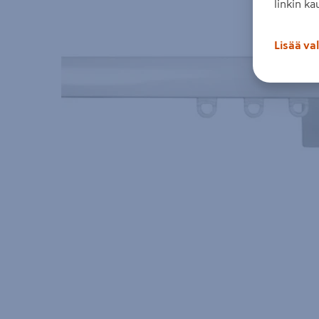
linkin ka
Lisää va