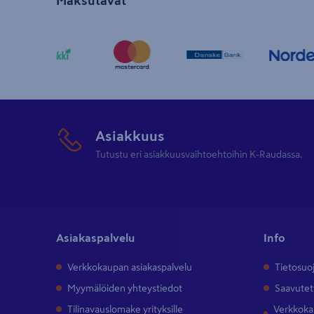
Maksutavat
Asiakkuus
Tutustu eri asiakkuusvaihtoehtoihin K-Raudassa.
Asiakaspalvelu
Info
Verkkokaupan asiakaspalvelu
Tietosuo
Myymälöiden yhteystiedot
Saavutet
Tilinavauslomake yrityksille
Verkkokau