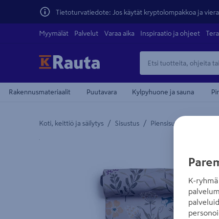
Tietoturvatiedote: Jos käytät kryptolompakkoa ja vierai
Myymälät
Palvelut
Varaa aika
Inspiraatio ja ohjeet
Tera
Rakennusmateriaalit
Puutavara
Kylpyhuone ja sauna
Pi
/
/
/
Koti, keittiö ja säilytys
Sisustus
Piensisustus
Kodinte
Yksityiskohtainen kuvaus löytyy Tuotteen kuvaus -
Parem
K-ryhmä 
palvelum
palvelui
personoi