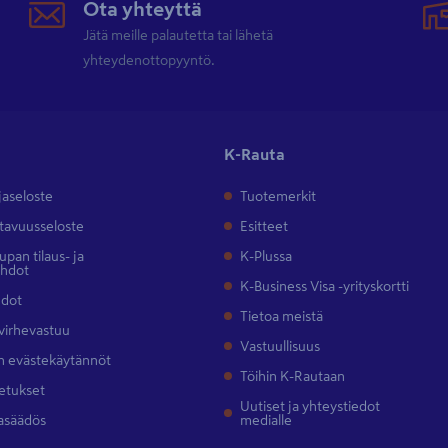
Ota yhteyttä
Jätä meille palautetta tai lähetä
yhteydenottopyyntö.
K-Rauta
jaseloste
Tuotemerkit
tavuusseloste
Esitteet
pan tilaus- ja
K-Plussa
ehdot
K-Business Visa -yrityskortti
hdot
Tietoa meistä
 virhevastuu
Vastuullisuus
 evästekäytännöt
Töihin K-Rautaan
etukset
Uutiset ja yhteystiedot
asäädös
medialle