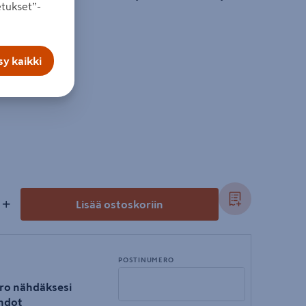
tukset”-
.
y kaikki
+
Lisää ostoskoriin
POSTINUMERO
ro nähdäksesi
hdot