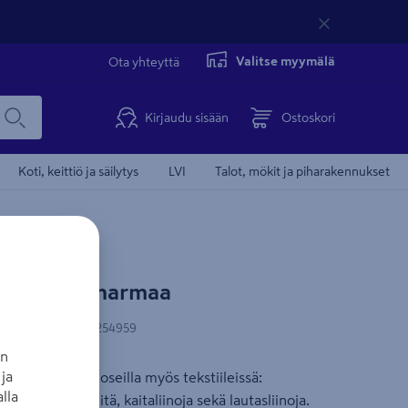
Valitse myymälä
Ota yhteyttä
Kirjaudu sisään
Ostoskori
Koti, keittiö ja säilytys
LVI
Talot, mökit ja piharakennukset
 40x140cm harmaa
N-koodi
:
7332962254959
an
ja
Boråstapeterin kuoseilla myös tekstiileissä:
lla
, keittiöpyyhkeitä, kaitaliinoja sekä lautasliinoja.