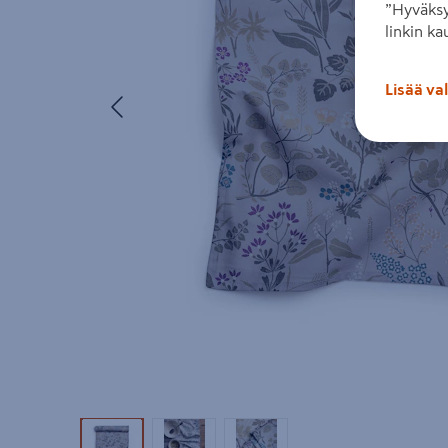
”Hyväksy
linkin ka
Lisää va
Edellinen