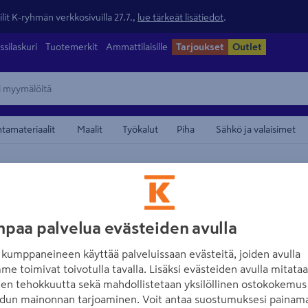
lit K-ryhmän verkkosivuilla 27.7.,
lue tärkeät lisätiedot
.
ssilaskuri
Tuotemerkit
Ammattilaisille
Tarjoukset
Outlet
ntamateriaalit
Maalit
Työkalut
Piha
Sähkö ja valaisimet
/
kstiilit
Pöytäliinat ja tabletit
maamerkistä
BORÅSTAPETER
Flora-kaitaliina
paa palvelua evästeiden avulla
Tuotenumero
:
502588071
EA
kumppaneineen käyttää palveluissaan evästeitä, joiden avulla
me toimivat toivotulla tavalla. Lisäksi evästeiden avulla mitata
den tehokkuutta sekä mahdollistetaan yksilöllinen ostokokemus 
Tuo väriä kotiisi kauniilla 
dun mainonnan tarjoaminen. Voit antaa suostumuksesi painama
valikoimassa tyynynpäällisiä