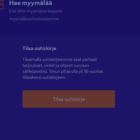
Hae myymälää
Etsi lähin myymäläsi laajasta
myymäläverkostostamme
Tilaa uutiskirje
Tilaamalla uutiskirjeemme saat parhaat
tarjoukset, vinkit ja ohjeet suoraan
sähköpostiisi. Sinun pitää olla yli 18-vuotias
tilataksesi uutiskirjeen.
Tilaa uutiskirje