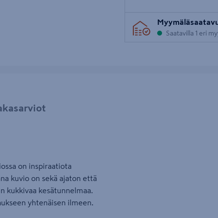
Myymäläsaatav
Saatavilla 1 eri m
akasarviot
iossa on inspiraatiota
na kuvio on sekä ajaton että
een kukkivaa kesätunnelmaa.
ttaukseen yhtenäisen ilmeen.