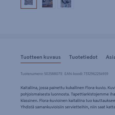
Tuotekuva 1
Tuotekuva 2
Tuotekuva 3
Tuotteen kuvaus
Tuotetiedot
Asi
Tuotenumero
:
502588071
EAN-koodi
:
7332962254959
Kaitaliina, jossa painettu kukallinen Flora-kuvio. Kuv
pohjoismaisesta luonnosta. Tapettiarkistojemme iha
klassinen. Flora-kuvioinen kaitaliina tuo kauttauks
Yhdistä samankuvioisiin servietteihin, niin saat ka