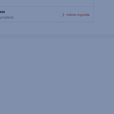
Syötä
uus
postinumero
Valitse myymälä
yymälästä