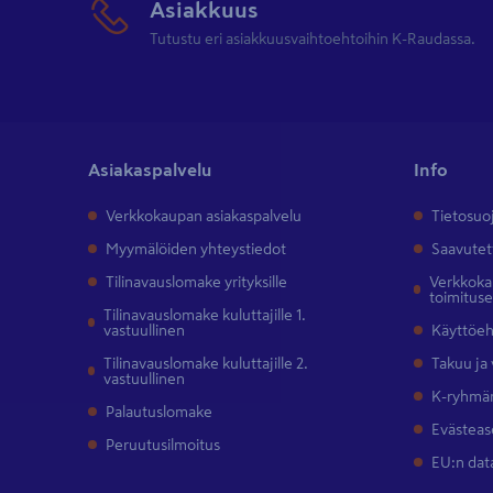
Asiakkuus
Tutustu eri asiakkuusvaihtoehtoihin K-Raudassa.
Asiakaspalvelu
Info
Verkkokaupan asiakaspalvelu
Tietosuo
Myymälöiden yhteystiedot
Saavutet
Tilinavauslomake yrityksille
Verkkokau
toimitus
Tilinavauslomake kuluttajille 1.
vastuullinen
Käyttöe
Tilinavauslomake kuluttajille 2.
Takuu ja
vastuullinen
K-ryhmän
Palautuslomake
Evästeas
Peruutusilmoitus
EU:n dat