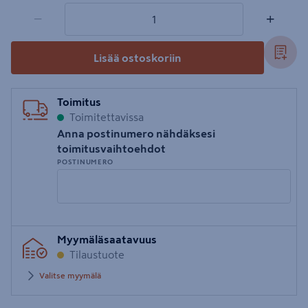
1 tuotetta
Määrä
−
+
Lisää ostoskoriin
Toimitus
Toimitettavissa
Anna postinumero nähdäksesi
toimitusvaihtoehdot
POSTINUMERO
Syötä
Myymäläsaatavuus
postinumero
Tilaustuote
Valitse myymälä