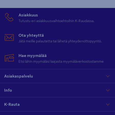
Asiakkuus
Tutustu eri asiakkuusvaihtoehtoihin K-Raudassa.
Ota yhteyttä
Jätä meille palautetta tai lähetä yhteydenottopyyntö.
Hae myymälää
Etsi lähin myymäläsi laajasta myymäläverkostostamme
Asiakaspalvelu
Info
K-Rauta