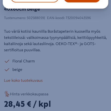
Floral Charm -tyynynpäällinen
40x60cm beige
Tuotenumero
:
502588059
EAN-koodi
:
7320094043596
Tuo väriä kotiisi kauniilla Boråstapeterin kuoseilla myös
tekstiileissä: valikoimassa tyynynpäällisiä, keittiöpyyhkeitä,
kaitaliinoja sekä lautasliinoja. OEKO-TEX®- ja GOTS-
sertifioitua puuvillaa.
Floral Charm
beige
Lue koko tuotekuvaus
Hinta verkkokaupassa
28,45€/kpl
28,45 €
/ kpl