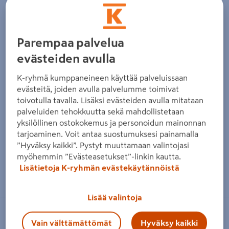
Edellinen
Seura
Parempaa palvelua
evästeiden avulla
K-ryhmä kumppaneineen käyttää palveluissaan
evästeitä, joiden avulla palvelumme toimivat
toivotulla tavalla. Lisäksi evästeiden avulla mitataan
palveluiden tehokkuutta sekä mahdollistetaan
yksilöllinen ostokokemus ja personoidun mainonnan
tarjoaminen. Voit antaa suostumuksesi painamalla
”Hyväksy kaikki”. Pystyt muuttamaan valintojasi
myöhemmin ”Evästeasetukset”-linkin kautta.
Zoomaa kuvaa sormilla kosketusnäytöllä
Lisätietoja K-ryhmän evästekäytännöistä
Lisää valintoja
BORÅSTAPETER
Vain välttämättömät
Hyväksy kaikki