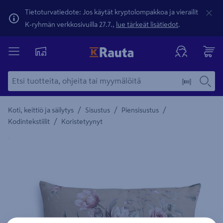
Tietoturvatiedote: Jos käytät kryptolompakkoa ja vierailit
K-ryhmän verkkosivuilla 27.7.,
lue tärkeät lisätiedot
.
/
/
/
Koti, keittiö ja säilytys
Sisustus
Piensisustus
/
Kodintekstiilit
Koristetyynyt
Yksityiskohtainen kuvaus löytyy Tuotteen kuvaus -maamerki