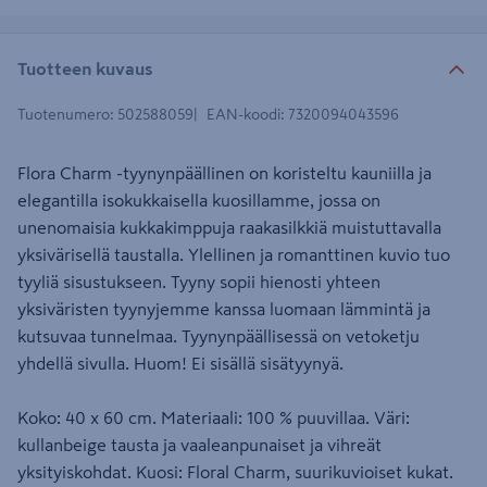
Tuotteen kuvaus
Tuotenumero
:
502588059
EAN-koodi
:
7320094043596
Flora Charm -tyynynpäällinen on koristeltu kauniilla ja
elegantilla isokukkaisella kuosillamme, jossa on
unenomaisia kukkakimppuja raakasilkkiä muistuttavalla
yksivärisellä taustalla. Ylellinen ja romanttinen kuvio tuo
tyyliä sisustukseen. Tyyny sopii hienosti yhteen
yksiväristen tyynyjemme kanssa luomaan lämmintä ja
kutsuvaa tunnelmaa. Tyynynpäällisessä on vetoketju
yhdellä sivulla. Huom! Ei sisällä sisätyynyä.
Koko: 40 x 60 cm. Materiaali: 100 % puuvillaa. Väri:
kullanbeige tausta ja vaaleanpunaiset ja vihreät
yksityiskohdat. Kuosi: Floral Charm, suurikuvioiset kukat.