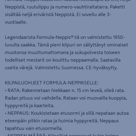
Neppistä, ruutulippu ja numero-vauhtiraitatarra. Paketti
sisältää neljä eriväristä Neppistä. Ei sovellu alle 3-
vuotiaalle.
Legendaarista Formula-Neppis®:tä on valmistettu 1950-
luvulta saakka. Tämä pieni kilpuri on säilyttänyt ominaiset
muotonsa muuttumattomana ja sukupolvesta toiseen
todelliset mestarit on koulittu neppaamalla. Saatavilla
useita värejä. Valmistettu Suomessa. CE-hyväksytty.
KILPAILUOHJEET FORMULA-NEPPIKSELLE:
• RATA: Rakennetaan hiekkaan n. 15 cm leveä, sileä rata.
Radan pituus voi vaihdella. Rataan voi muovailla kuoppia,
hyppyreitä ja kaarteita.
• NEPPAUS: Koukistetaan etusormi ja sillä nepataan autoa
eteenpäin pitkin rataa ja huimia hyppyreitä. Neppaus
tapahtuu vain etusormella.
• NEPPIEN MÄÄRÄ: Kilpailijat neppaavat kukin kolme