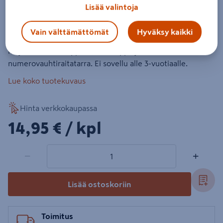
Lisää valintoja
Tuotenumero
:
501512611
EAN-koodi
:
6416257031249
Vain välttämättömät
Hyväksy kaikki
Formula-Neppis-kisasetissä on 25 cm pitkä hiekkalapio,
neljä eriväristä neppistä, ruutulippu ja
numerovauhtiraitatarra. Ei sovellu alle 3-vuotiaalle.
Lue koko tuotekuvaus
Hinta verkkokaupassa
14,95€/kpl
14,95 €
/ kpl
1 tuotetta
Määrä
−
+
Lisää ostoskoriin
Toimitus