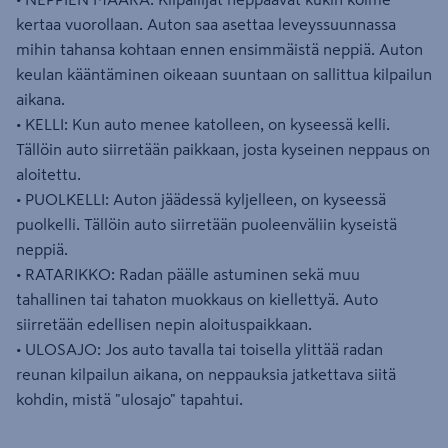
kertaa vuorollaan. Auton saa asettaa leveyssuunnassa
mihin tahansa kohtaan ennen ensimmäistä neppiä. Auton
keulan kääntäminen oikeaan suuntaan on sallittua kilpailun
aikana.
• KELLI: Kun auto menee katolleen, on kyseessä kelli.
Tällöin auto siirretään paikkaan, josta kyseinen neppaus on
aloitettu.
• PUOLKELLI: Auton jäädessä kyljelleen, on kyseessä
puolkelli. Tällöin auto siirretään puoleenväliin kyseistä
neppiä.
• RATARIKKO: Radan päälle astuminen sekä muu
tahallinen tai tahaton muokkaus on kiellettyä. Auto
siirretään edellisen nepin aloituspaikkaan.
• ULOSAJO: Jos auto tavalla tai toisella ylittää radan
reunan kilpailun aikana, on neppauksia jatkettava siitä
kohdin, mistä "ulosajo" tapahtui.