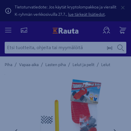
Tietoturvatiedote: Jos käytät kryptolompakkoa ja vierailit
K-ryhmän verkkosivuilla 27.7.,
lue tärkeät lisätiedot
.
/
/
/
/
Piha
Vapaa-aika
Lasten piha
Lelut ja pelit
Lelut
Yksityiskohtainen kuvaus löytyy Tuotteen kuvaus -maamerki
Edellinen
Seura