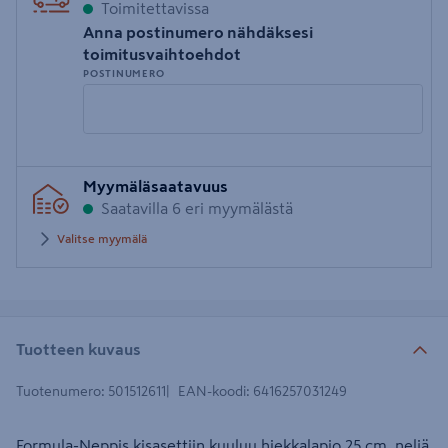
Toimitettavissa
Anna postinumero nähdäksesi
toimitusvaihtoehdot
POSTINUMERO
Syötä
Myymäläsaatavuus
postinumero
Saatavilla 6 eri myymälästä
Valitse myymälä
Tuotteen kuvaus
Tuotenumero
:
501512611
EAN-koodi
:
6416257031249
Formula-Neppis kisasettiin kuuluu hiekkalapio 25 cm, neljä