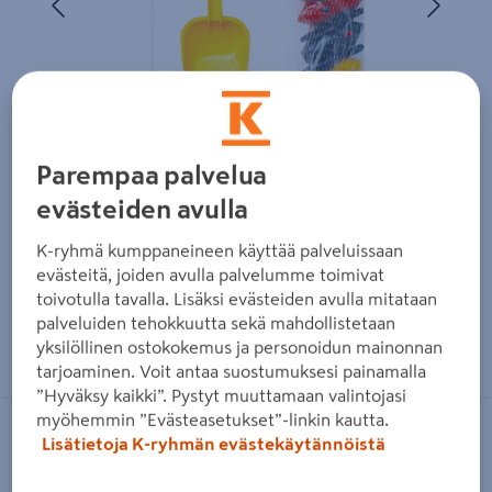
Parempaa palvelua
evästeiden avulla
K-ryhmä kumppaneineen käyttää palveluissaan
evästeitä, joiden avulla palvelumme toimivat
toivotulla tavalla. Lisäksi evästeiden avulla mitataan
palveluiden tehokkuutta sekä mahdollistetaan
Zoomaa kuvaa sormilla kosketusnäytöllä
yksilöllinen ostokokemus ja personoidun mainonnan
tarjoaminen. Voit antaa suostumuksesi painamalla
”Hyväksy kaikki”. Pystyt muuttamaan valintojasi
myöhemmin ”Evästeasetukset”-linkin kautta.
PLASTEX
Lisätietoja K-ryhmän evästekäytännöistä
Formula-neppis-kisasetti Plastex