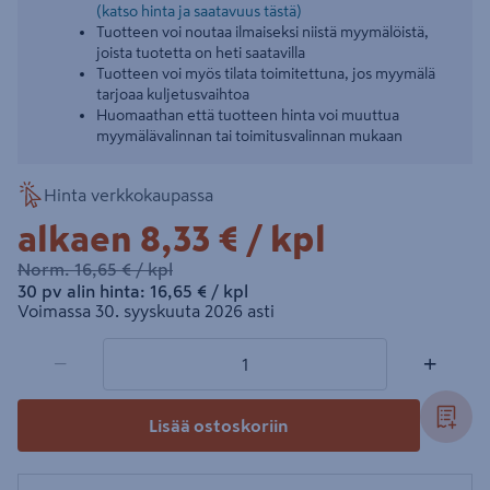
(katso hinta ja saatavuus tästä)
Tuotteen voi noutaa ilmaiseksi niistä myymälöistä,
joista tuotetta on heti saatavilla
Tuotteen voi myös tilata toimitettuna, jos myymälä
tarjoaa kuljetusvaihtoa
Huomaathan että tuotteen hinta voi muuttua
myymälävalinnan tai toimitusvalinnan mukaan
Hinta verkkokaupassa
8,33€/kpl
alkaen
8,33 €
/ kpl
16,65€/kpl
Norm.
16,65 €
/ kpl
16,65€/kpl
30 pv alin hinta:
16,65 €
/ kpl
Voimassa 30. syyskuuta 2026 asti
1 tuotetta
Määrä
−
+
Lisää ostoskoriin