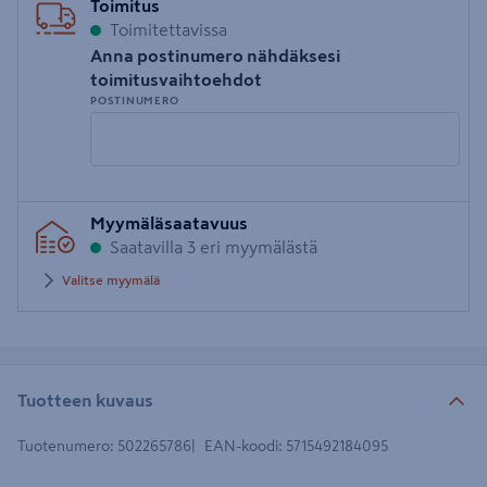
Toimitus
Toimitettavissa
Anna postinumero nähdäksesi
toimitusvaihtoehdot
POSTINUMERO
Syötä
Myymäläsaatavuus
postinumero
Saatavilla 3 eri myymälästä
Valitse myymälä
Tuotteen kuvaus
Tuotenumero
:
502265786
EAN-koodi
:
5715492184095