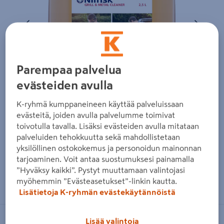
Edellinen
Seura
Parempaa palvelua
evästeiden avulla
K-ryhmä kumppaneineen käyttää palveluissaan
evästeitä, joiden avulla palvelumme toimivat
toivotulla tavalla. Lisäksi evästeiden avulla mitataan
palveluiden tehokkuutta sekä mahdollistetaan
yksilöllinen ostokokemus ja personoidun mainonnan
tarjoaminen. Voit antaa suostumuksesi painamalla
”Hyväksy kaikki”. Pystyt muuttamaan valintojasi
Zoomaa kuvaa sormilla kosketusnäytöllä
myöhemmin ”Evästeasetukset”-linkin kautta.
Lisätietoja K-ryhmän evästekäytännöistä
Lisää valintoja
NILFISK