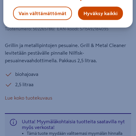
Grilli- ja metallipesuaine Nilfisk Grill
Vain välttämättömät
Hyväksy kaikki
Metal Cleaner 2,5l
Tuotenumero
:
502265786
EAN-koodi
:
5715492184095
Grillin ja metallipintojen pesuaine. Grill & Metal Cleaner
levitetään pestävälle pinnalle Nilfisk-
pesuainevaahdottimella. Pakkaus 2,5 litraa.
biohajoava
2,5 litraa
Lue koko tuotekuvaus
Uutta! Myymäläkohtaisia tuotteita saatavilla nyt
myös verkosta!
Tämä tuote myydään valitsemasi myymälän hinnalla