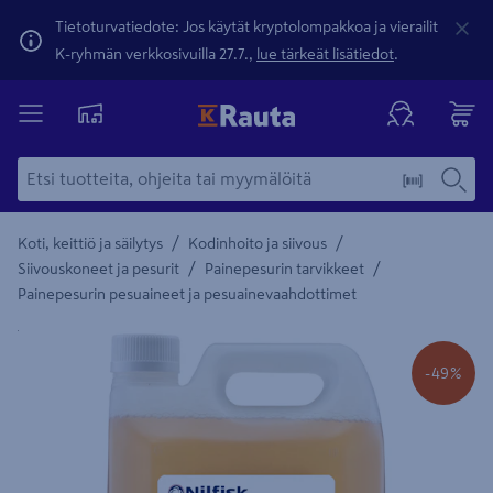
Tietoturvatiedote: Jos käytät kryptolompakkoa ja vierailit
K-ryhmän verkkosivuilla 27.7.,
lue tärkeät lisätiedot
.
/
/
Koti, keittiö ja säilytys
Kodinhoito ja siivous
/
/
Siivouskoneet ja pesurit
Painepesurin tarvikkeet
Painepesurin pesuaineet ja pesuainevaahdottimet
Yksityiskohtainen kuvaus löytyy Tuotteen kuvaus -maamerki
-49%