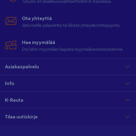
Tutustu eri asiakkuusvaihtoehtoihin K-Raudassa.
Ota yhteyttä
Jätä meille palautetta tai lähetä yhteydenottopyyntö.
Hae myymälää
Etsi lähin myymäläsi laajasta myymäläverkostostamme
Asiakaspalvelu
Info
K-Rauta
Tilaa uutiskirje