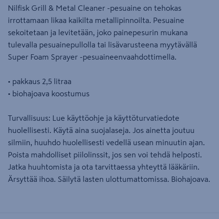
Nilfisk Grill & Metal Cleaner -pesuaine on tehokas
irrottamaan likaa kaikilta metallipinnoilta. Pesuaine
sekoitetaan ja levitetään, joko painepesurin mukana
tulevalla pesuainepullolla tai lisävarusteena myytävällä
Super Foam Sprayer -pesuaineenvaahdottimella.
• pakkaus 2,5 litraa
• biohajoava koostumus
Turvallisuus: Lue käyttöohje ja käyttöturvatiedote
huolellisesti. Käytä aina suojalaseja. Jos ainetta joutuu
silmiin, huuhdo huolellisesti vedellä usean minuutin ajan.
Poista mahdolliset piilolinssit, jos sen voi tehdä helposti.
Jatka huuhtomista ja ota tarvittaessa yhteyttä lääkäriin.
Ärsyttää ihoa. Säilytä lasten ulottumattomissa. Biohajoava.