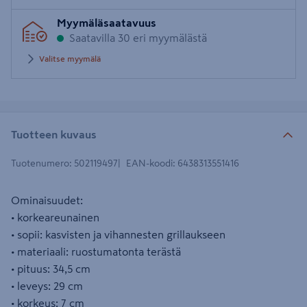
Myymäläsaatavuus
Saatavilla 30 eri myymälästä
Valitse myymälä
Tuotteen kuvaus
Tuotenumero
:
502119497
EAN-koodi
:
6438313551416
Ominaisuudet:
• korkeareunainen
• sopii: kasvisten ja vihannesten grillaukseen
• materiaali: ruostumatonta terästä
• pituus: 34,5 cm
• leveys: 29 cm
• korkeus: 7 cm