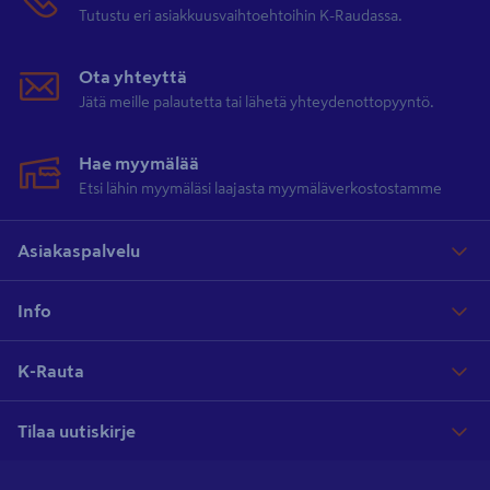
Tutustu eri asiakkuusvaihtoehtoihin K-Raudassa.
Ota yhteyttä
Jätä meille palautetta tai lähetä yhteydenottopyyntö.
Hae myymälää
Etsi lähin myymäläsi laajasta myymäläverkostostamme
Asiakaspalvelu
Info
K-Rauta
Tilaa uutiskirje