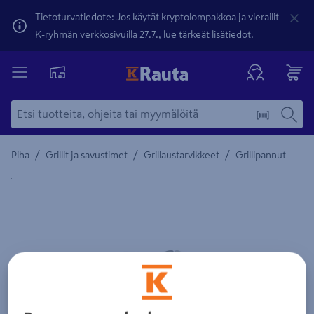
Tietoturvatiedote: Jos käytät kryptolompakkoa ja vierailit
K-ryhmän verkkosivuilla 27.7.,
lue tärkeät lisätiedot
.
/
/
/
Piha
Grillit ja savustimet
Grillaustarvikkeet
Grillipannut
Yksityiskohtainen kuvaus löytyy Tuotteen kuvaus -maamerki