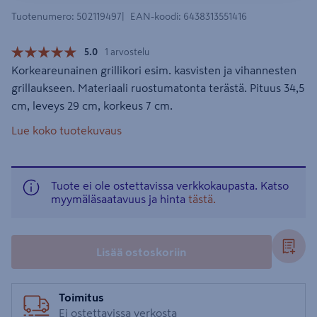
Tuotenumero
:
502119497
EAN-koodi
:
6438313551416
5.0
1 arvostelu
Korkeareunainen grillikori esim. kasvisten ja vihannesten
grillaukseen. Materiaali ruostumatonta terästä. Pituus 34,5
cm, leveys 29 cm, korkeus 7 cm.
Lue koko tuotekuvaus
Tuote ei ole ostettavissa verkkokaupasta. Katso
myymäläsaatavuus ja hinta
tästä.
Lisää ostoskoriin
Toimitus
Ei ostettavissa verkosta