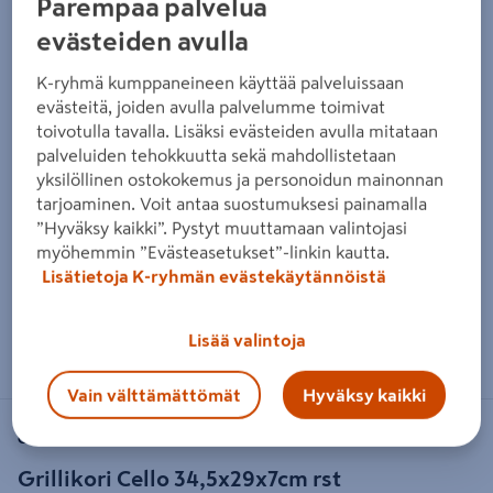
Parempaa palvelua
evästeiden avulla
K-ryhmä kumppaneineen käyttää palveluissaan
evästeitä, joiden avulla palvelumme toimivat
toivotulla tavalla. Lisäksi evästeiden avulla mitataan
palveluiden tehokkuutta sekä mahdollistetaan
yksilöllinen ostokokemus ja personoidun mainonnan
tarjoaminen. Voit antaa suostumuksesi painamalla
”Hyväksy kaikki”. Pystyt muuttamaan valintojasi
myöhemmin ”Evästeasetukset”-linkin kautta.
Lisätietoja K-ryhmän evästekäytännöistä
Zoomaa kuvaa sormilla kosketusnäytöllä
Lisää valintoja
Vain välttämättömät
Hyväksy kaikki
CELLO
Grillikori Cello 34,5x29x7cm rst