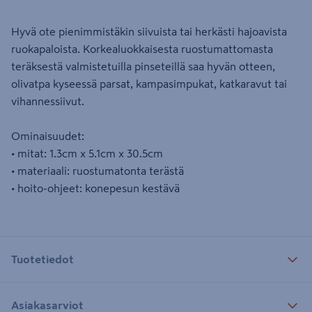
Hyvä ote pienimmistäkin siivuista tai herkästi hajoavista
ruokapaloista. Korkealuokkaisesta ruostumattomasta
teräksestä valmistetuilla pinseteillä saa hyvän otteen,
olivatpa kyseessä parsat, kampasimpukat, katkaravut tai
vihannessiivut.
Ominaisuudet:
• mitat: 1.3cm x 5.1cm x 30.5cm
• materiaali: ruostumatonta terästä
• hoito-ohjeet: konepesun kestävä
Tuotetiedot
Asiakasarviot