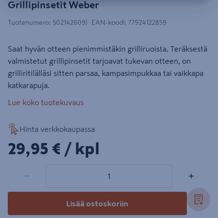
Grillipinsetit Weber
Tuotenumero
:
502142609
EAN-koodi
:
77924122859
Saat hyvän otteen pienimmistäkin grilliruoista. Teräksestä
valmistetut grillipinsetit tarjoavat tukevan otteen, on
grilliritilälläsi sitten parsaa, kampasimpukkaa tai vaikkapa
katkarapuja.
Lue koko tuotekuvaus
Hinta verkkokaupassa
29,95€/kpl
29,95 €
/ kpl
1 tuotetta
Määrä
−
+
Lisää ostoskoriin