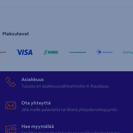
Maksutavat
Asiakkuus
Tutustu eri asiakkuusvaihtoehtoihin K-Raudassa.
Ota yhteyttä
Jätä meille palautetta tai lähetä yhteydenottopyyntö.
Hae myymälää