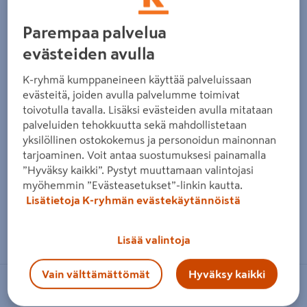
Edellinen
Seura
Parempaa palvelua
evästeiden avulla
K-ryhmä kumppaneineen käyttää palveluissaan
evästeitä, joiden avulla palvelumme toimivat
toivotulla tavalla. Lisäksi evästeiden avulla mitataan
palveluiden tehokkuutta sekä mahdollistetaan
yksilöllinen ostokokemus ja personoidun mainonnan
tarjoaminen. Voit antaa suostumuksesi painamalla
”Hyväksy kaikki”. Pystyt muuttamaan valintojasi
myöhemmin ”Evästeasetukset”-linkin kautta.
Lisätietoja K-ryhmän evästekäytännöistä
Zoomaa kuvaa sormilla kosketusnäytöllä
Lisää valintoja
Vain välttämättömät
Hyväksy kaikki
WEBER