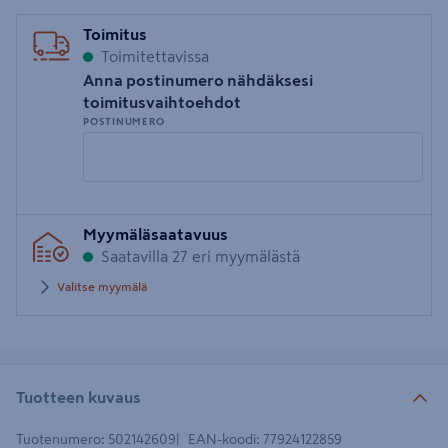
Toimitus
Toimitettavissa
Anna postinumero nähdäksesi
toimitusvaihtoehdot
POSTINUMERO
Syötä
Myymäläsaatavuus
postinumero
Saatavilla 27 eri myymälästä
Valitse myymälä
Tuotteen kuvaus
Tuotenumero
:
502142609
EAN-koodi
:
77924122859