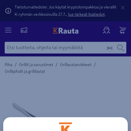
Tietoturvatiedote: Jos käytät kryptolompakkoa ja vierailit
K-ryhmän verkkosivuilla 27.7.,
lue tärkeät lisätiedot
.
/
/
/
Piha
Grillit ja savustimet
Grillaustarvikkeet
Grillipihdit ja grillilastat
Yksityiskohtainen kuvaus löytyy Tuotteen kuvaus -maamerki