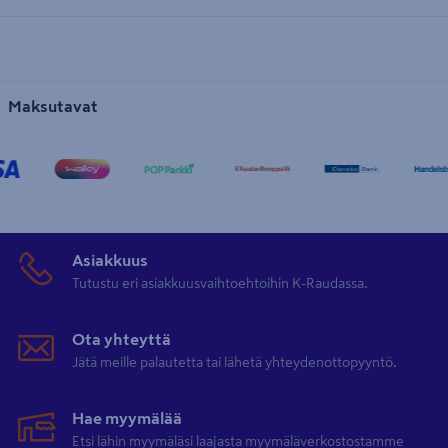
Maksutavat
Asiakkuus
Tutustu eri asiakkuusvaihtoehtoihin K-Raudassa.
Ota yhteyttä
Jätä meille palautetta tai lähetä yhteydenottopyyntö.
Hae myymälää
Etsi lähin myymäläsi laajasta myymäläverkostostamme