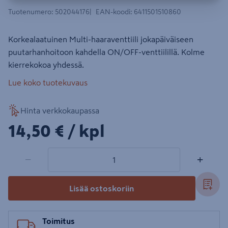
Tuotenumero
:
502044176
EAN-koodi
:
6411501510860
Korkealaatuinen Multi-haaraventtiili jokapäiväiseen
puutarhanhoitoon kahdella ON/OFF-venttiilillä. Kolme
kierrekokoa yhdessä.
Lue koko tuotekuvaus
Hinta verkkokaupassa
14,50€/kpl
14,50 €
/ kpl
1 tuotetta
Määrä
−
+
Lisää ostoskoriin
Toimitus