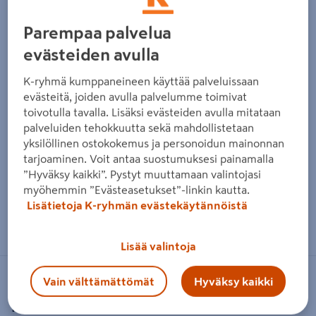
Parempaa palvelua
evästeiden avulla
K-ryhmä kumppaneineen käyttää palveluissaan
evästeitä, joiden avulla palvelumme toimivat
toivotulla tavalla. Lisäksi evästeiden avulla mitataan
palveluiden tehokkuutta sekä mahdollistetaan
yksilöllinen ostokokemus ja personoidun mainonnan
tarjoaminen. Voit antaa suostumuksesi painamalla
”Hyväksy kaikki”. Pystyt muuttamaan valintojasi
myöhemmin ”Evästeasetukset”-linkin kautta.
Lisätietoja K-ryhmän evästekäytännöistä
Zoomaa kuvaa sormilla kosketusnäytöllä
Lisää valintoja
Vain välttämättömät
Hyväksy kaikki
FISKARS
Haaraventtiili Fiskars CF Multi