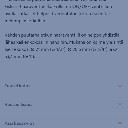
Fiskars-haaraventtiilillä. Erillisten ON/OFF-venttiilien
avulla katkaiset helposti vedentulon joko toiseen tai
molempiin letkuihin.
Kahden puutarhaletkun haaraventtiili on helppo yhdistää
lähes kaikenkokoisiiin hanoihin. Mukana on kolme yleisintä
kierrekokoa: Ø 21 mm (G 1/2"), Ø 26,5 mm (G 3/4") ja Ø
33,3 mm (G 1").
Tuotetiedot
Vastuullisuus
Asiakasarviot