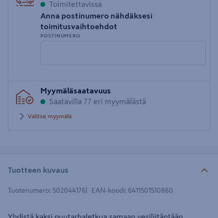
Toimitettavissa
Anna postinumero nähdäksesi
toimitusvaihtoehdot
POSTINUMERO
Syötä
Myymäläsaatavuus
postinumero
Saatavilla 77 eri myymälästä
Valitse myymälä
Tuotteen kuvaus
Tuotenumero
:
502044176
EAN-koodi
:
6411501510860
Yhdistä kaksi puutarhaletkua samaan vesiliitäntään