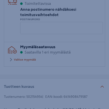
Toimitettavissa
Anna postinumero nähdäksesi
toimitusvaihtoehdot
POSTINUMERO
Syötä
Myymäläsaatavuus
postinumero
Saatavilla 1 eri myymälästä
Valitse myymälä
Tuotteen kuvaus
Tuotenumero
:
502154954
EAN-koodi
:
6414908479587