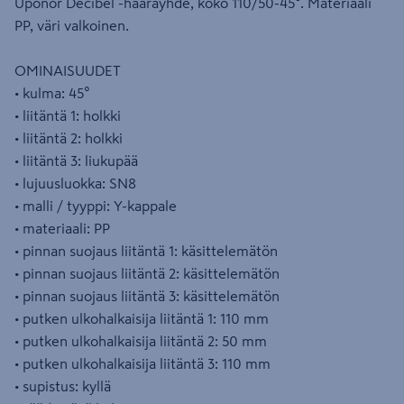
Uponor Decibel -haarayhde, koko 110/50-45°. Materiaali
PP, väri valkoinen.
OMINAISUUDET
• kulma: 45°
• liitäntä 1: holkki
• liitäntä 2: holkki
• liitäntä 3: liukupää
• lujuusluokka: SN8
• malli / tyyppi: Y-kappale
• materiaali: PP
• pinnan suojaus liitäntä 1: käsittelemätön
• pinnan suojaus liitäntä 2: käsittelemätön
• pinnan suojaus liitäntä 3: käsittelemätön
• putken ulkohalkaisija liitäntä 1: 110 mm
• putken ulkohalkaisija liitäntä 2: 50 mm
• putken ulkohalkaisija liitäntä 3: 110 mm
• supistus: kyllä