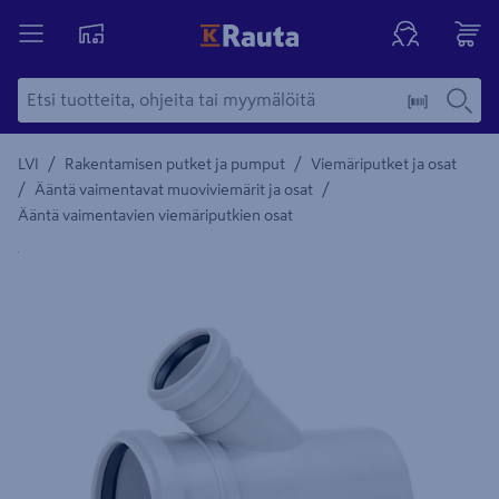
/
/
LVI
Rakentamisen putket ja pumput
Viemäriputket ja osat
/
/
Ääntä vaimentavat muoviviemärit ja osat
Ääntä vaimentavien viemäriputkien osat
Yksityiskohtainen kuvaus löytyy Tuotteen kuvaus -maamerki