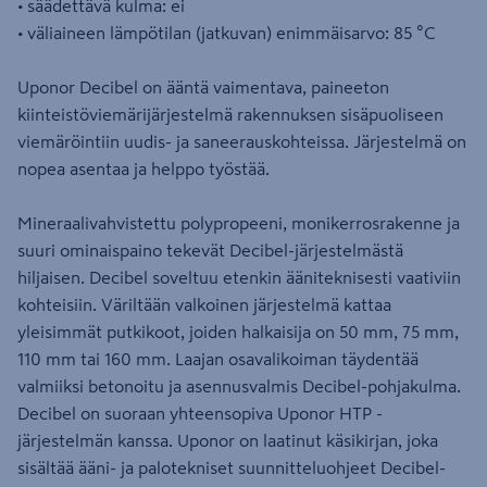
• säädettävä kulma: ei
• väliaineen lämpötilan (jatkuvan) enimmäisarvo: 85 °C
Uponor Decibel on ääntä vaimentava, paineeton
kiinteistöviemärijärjestelmä rakennuksen sisäpuoliseen
viemäröintiin uudis- ja saneerauskohteissa. Järjestelmä on
nopea asentaa ja helppo työstää.
Mineraalivahvistettu polypropeeni, monikerrosrakenne ja
suuri ominaispaino tekevät Decibel-järjestelmästä
hiljaisen. Decibel soveltuu etenkin ääniteknisesti vaativiin
kohteisiin. Väriltään valkoinen järjestelmä kattaa
yleisimmät putkikoot, joiden halkaisija on 50 mm, 75 mm,
110 mm tai 160 mm. Laajan osavalikoiman täydentää
valmiiksi betonoitu ja asennusvalmis Decibel-pohjakulma.
Decibel on suoraan yhteensopiva Uponor HTP -
järjestelmän kanssa. Uponor on laatinut käsikirjan, joka
sisältää ääni- ja palotekniset suunnitteluohjeet Decibel-