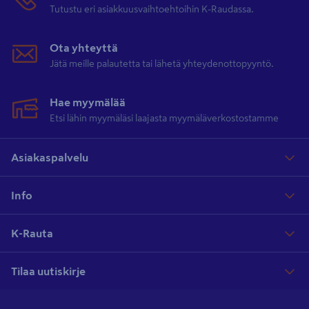
Tutustu eri asiakkuusvaihtoehtoihin K-Raudassa.
Ota yhteyttä
Jätä meille palautetta tai lähetä yhteydenottopyyntö.
Hae myymälää
Etsi lähin myymäläsi laajasta myymäläverkostostamme
Asiakaspalvelu
Info
K-Rauta
Tilaa uutiskirje