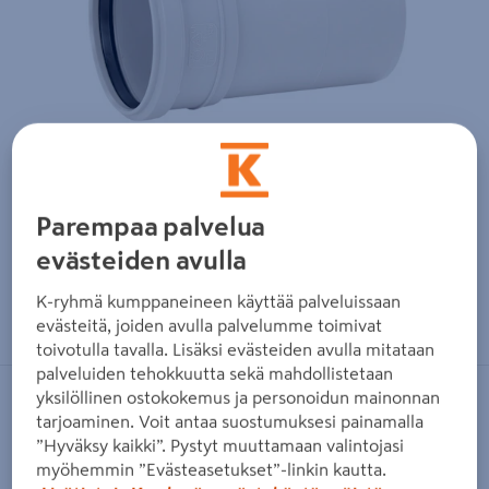
Parempaa palvelua
evästeiden avulla
Zoomaa kuvaa sormilla kosketusnäytöllä
K-ryhmä kumppaneineen käyttää palveluissaan
evästeitä, joiden avulla palvelumme toimivat
toivotulla tavalla. Lisäksi evästeiden avulla mitataan
palveluiden tehokkuutta sekä mahdollistetaan
yksilöllinen ostokokemus ja personoidun mainonnan
UPONOR
tarjoaminen. Voit antaa suostumuksesi painamalla
Haarayhde Uponor Decibel
”Hyväksy kaikki”. Pystyt muuttamaan valintojasi
myöhemmin ”Evästeasetukset”-linkin kautta.
110x50x45 polypropeeni