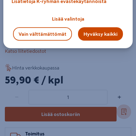
Lisätietoja K-ryhmän evästekäytännöistä
Tuotenumero
:
502154954
EAN-koodi
:
6414908479587
Lisää valintoja
Uponor Decibel -haarayhde, koko 110/50-45°. Materiaali
PP, väri valkoinen.
Vain välttämättömät
Hyväksy kaikki
Lue koko tuotekuvaus
Katso liitetiedostot
Hinta verkkokaupassa
59,90€/kpl
59,90 €
/ kpl
1 tuotetta
Määrä
−
+
Lisää ostoskoriin
Toimitus