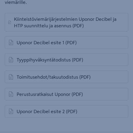
viemärille.
Kiinteistöviemärijärjestelmien Uponor Decibel ja
avautuu uuteen välilehteen
HTP suunnittelu ja asennus
(PDF)
Uponor Decibel esite 1
(PDF)
avautuu uuteen välilehteen
Tyyppihyväksyntätodistus
(PDF)
avautuu uuteen välilehteen
Toimitusehdot/takuutodistus
(PDF)
avautuu uuteen välilehteen
Perustusratkaisut Uponor
(PDF)
avautuu uuteen välilehteen
Uponor Decibel esite 2
(PDF)
avautuu uuteen välilehteen