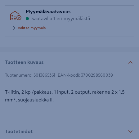
Syötä
Myymäläsaatavuus
postinumero
Saatavilla 1 eri myymälästä
Valitse myymälä
Tuotteen kuvaus
Tuotenumero
:
501386536
EAN-koodi
:
3700298560039
T-liitin, 2 kpl/pakkaus. 1 input, 2 output, rakenne 2 x 1,5
mm², suojausluokka II.
Tuotetiedot