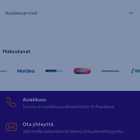
Asiakasarviot
Maksutavat
Asiakkuus
Tutustu eri asiakkuusvaihtoehtoihin K-Raudassa.
Ota yhteyttä
Jätä meille palautetta tai lähetä yhteydenottopyyntö.