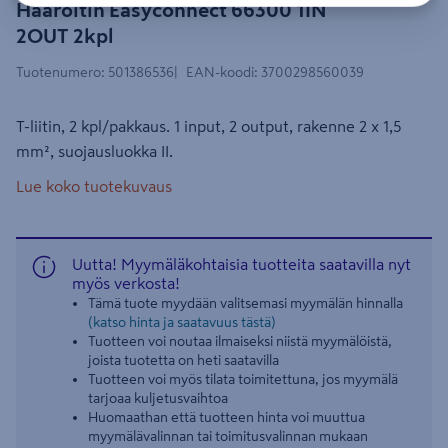
Haaroitin Easyconnect 66300 1IN
2OUT 2kpl
Tuotenumero
:
501386536
EAN-koodi
:
3700298560039
T-liitin, 2 kpl/pakkaus. 1 input, 2 output, rakenne 2 x 1,5
mm², suojausluokka II.
Lue koko tuotekuvaus
Uutta! Myymäläkohtaisia tuotteita saatavilla nyt
myös verkosta!
Tämä tuote myydään valitsemasi myymälän hinnalla
(katso hinta ja saatavuus tästä)
Tuotteen voi noutaa ilmaiseksi niistä myymälöistä,
joista tuotetta on heti saatavilla
Tuotteen voi myös tilata toimitettuna, jos myymälä
tarjoaa kuljetusvaihtoa
Huomaathan että tuotteen hinta voi muuttua
myymälävalinnan tai toimitusvalinnan mukaan