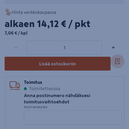
Hinta verkkokaupassa
14,12€/pkt
alkaen
14,12 €
/ pkt
7,06€/kpl
7,06 €
/ kpl
1 tuotetta
Määrä
−
+
Lisää ostoskoriin
Toimitus
Toimitettavissa
Anna postinumero nähdäksesi
toimitusvaihtoehdot
POSTINUMERO