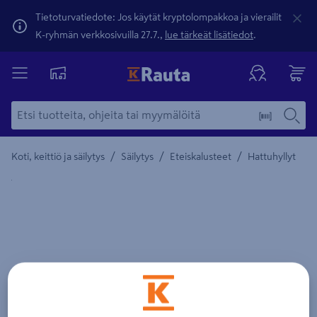
Tietoturvatiedote: Jos käytät kryptolompakkoa ja vierailit
K-ryhmän verkkosivuilla 27.7.,
lue tärkeät lisätiedot
.
/
/
/
Koti, keittiö ja säilytys
Säilytys
Eteiskalusteet
Hattuhyllyt
Yksityiskohtainen kuvaus löytyy Tuotteen kuvaus -maamerki