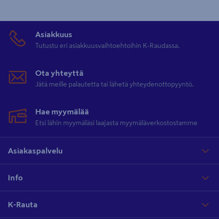
Asiakkuus
Tutustu eri asiakkuusvaihtoehtoihin K-Raudassa.
Ota yhteyttä
Jätä meille palautetta tai lähetä yhteydenottopyyntö.
Hae myymälää
Etsi lähin myymäläsi laajasta myymäläverkostostamme
Asiakaspalvelu
Info
K-Rauta