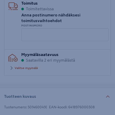
Toimitus
Toimitettavissa
Anna postinumero nähdäksesi
toimitusvaihtoehdot
POSTINUMERO
Syötä
Myymäläsaatavuus
postinumero
Saatavilla 2 eri myymälästä
Valitse myymälä
Tuotteen kuvaus
Tuotenumero
:
501460049
EAN-koodi
:
6418976000308