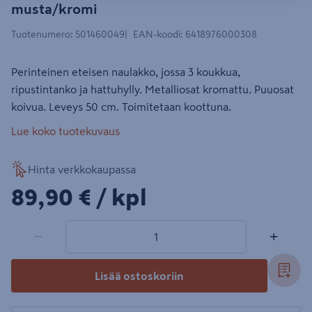
musta/kromi
Tuotenumero
:
501460049
EAN-koodi
:
6418976000308
Perinteinen eteisen naulakko, jossa 3 koukkua,
ripustintanko ja hattuhylly. Metalliosat kromattu. Puuosat
koivua. Leveys 50 cm. Toimitetaan koottuna.
Lue koko tuotekuvaus
Hinta verkkokaupassa
89,90€/kpl
89,90 €
/ kpl
1 tuotetta
Määrä
−
+
Lisää ostoskoriin