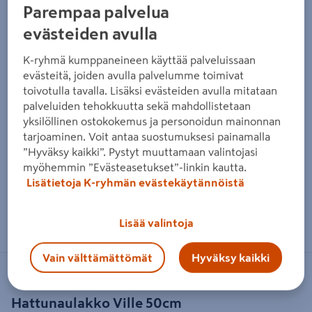
Parempaa palvelua
evästeiden avulla
K-ryhmä kumppaneineen käyttää palveluissaan
evästeitä, joiden avulla palvelumme toimivat
toivotulla tavalla. Lisäksi evästeiden avulla mitataan
palveluiden tehokkuutta sekä mahdollistetaan
yksilöllinen ostokokemus ja personoidun mainonnan
tarjoaminen. Voit antaa suostumuksesi painamalla
”Hyväksy kaikki”. Pystyt muuttamaan valintojasi
myöhemmin ”Evästeasetukset”-linkin kautta.
Lisätietoja K-ryhmän evästekäytännöistä
Zoomaa kuvaa sormilla kosketusnäytöllä
Lisää valintoja
Vain välttämättömät
Hyväksy kaikki
OLIKOS
Hattunaulakko Ville 50cm