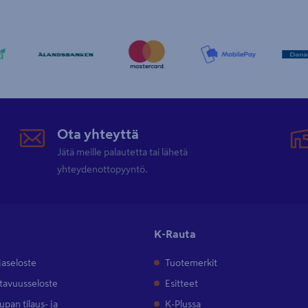
Ota yhteyttä
Jätä meille palautetta tai lähetä
yhteydenottopyyntö.
K-Rauta
jaseloste
Tuotemerkit
tavuusseloste
Esitteet
pan tilaus- ja
K-Plussa