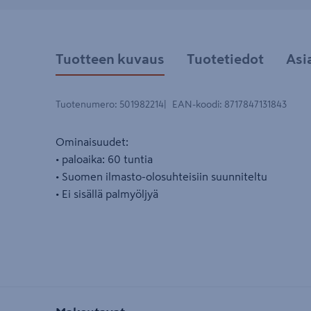
Tuotteen kuvaus
Tuotetiedot
Asi
Tuotenumero
:
501982214
EAN-koodi
:
8717847131843
Ominaisuudet:
• paloaika: 60 tuntia
• Suomen ilmasto-olosuhteisiin suunniteltu
• Ei sisällä palmyöljyä