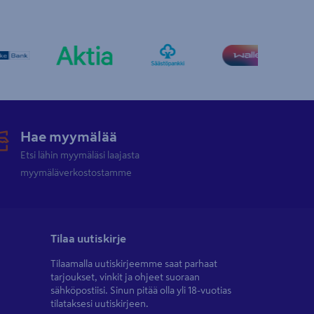
Hae myymälää
Etsi lähin myymäläsi laajasta
myymäläverkostostamme
Tilaa uutiskirje
Tilaamalla uutiskirjeemme saat parhaat
tarjoukset, vinkit ja ohjeet suoraan
sähköpostiisi. Sinun pitää olla yli 18-vuotias
tilataksesi uutiskirjeen.