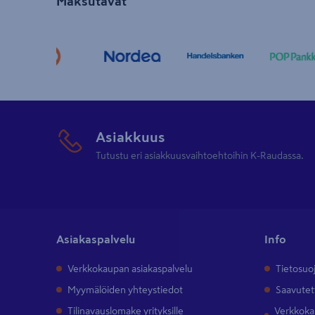
Maksutavat
Asiakkuus
Tutustu eri asiakkuusvaihtoehtoihin K-Raudassa.
Asiakaspalvelu
Info
Verkkokaupan asiakaspalvelu
Tietosuo
Myymälöiden yhteystiedot
Saavutet
Tilinavauslomake yrityksille
Verkkokau