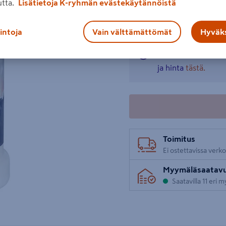
utta.
Lisätietoja K-ryhmän evästekäytännöistä
Lue koko tuotekuvaus
lintoja
Vain välttämättömät
Hyväks
Tuote ei ole ostet
ja hinta
tästä.
Toimitus
Ei ostettavissa verk
Myymäläsaatav
Saatavilla 11 eri 