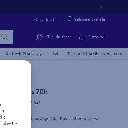
Valitse myymälä
Ota yhteyttä
Kirjaudu sisään
Ostoskori
Koti, keittiö ja säilytys
LVI
Talot, mökit ja piharakennukset
sius taivas 70h
-koodi
:
8717847131843
an
ja
lla
in suunniteltu hautakynttilä. Kuva-aiheena taivas.
tukset”-
lä palmuöljyä.