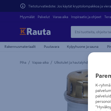
Tietoturvatiedote: Jos käytät kryptolompakkoa ja vierai
Myymälät
Palvelut
Varaa aika
Inspiraatio ja ohjeet
Tera
Rakennusmateriaalit
Puutavara
Kylpyhuone ja sauna
Pi
/
/
/
Piha
Vapaa-aika
Ulkotulet ja hautalyhdyt
Hautalyhd
Yksityiskohtainen kuvaus löytyy Tuotteen kuvaus -
Parem
K-ryhmä 
palvelum
palvelui
personoi
”Hyväksy