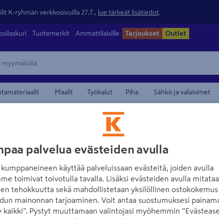
lit K-ryhmän verkkosivuilla 27.7.,
lue tärkeät lisätiedot
.
ssilaskuri
Tuotemerkit
Ammattilaisille
Tarjoukset
Outlet
ntamateriaalit
Maalit
Työkalut
Piha
Sähkö ja valaisimet
yt ja hautakynttilät
maamerkistä
BOLSIUS
paa palvelua evästeiden avulla
Hautakynttilä Bol
kumppaneineen käyttää palveluissaan evästeitä, joiden avulla
Tuotenumero
:
501982214
EAN
me toimivat toivotulla tavalla. Lisäksi evästeiden avulla mitata
den tehokkuutta sekä mahdollistetaan yksilöllinen ostokokemus 
dun mainonnan tarjoaminen. Voit antaa suostumuksesi painama
Suomen ilmasto-olosuhteisi
 kaikki”. Pystyt muuttamaan valintojasi myöhemmin ”Evästease
Paloaika 60 tuntia. Ei sisäl