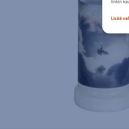
linkin ka
Lisää va