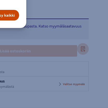
y kaikki
tavissa verkkokaupasta. Katso myymäläsaatavuus
Lisää ostoskoriin
osta
uus
Valitse myymälä
myymälästä