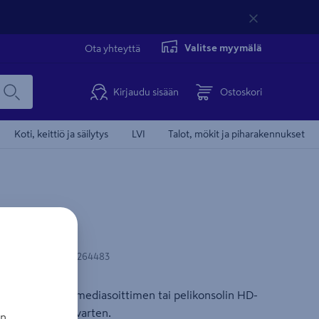
Valitse myymälä
Ota yhteyttä
Kirjaudu sisään
Ostoskori
Koti, keittiö ja säilytys
LVI
Talot, mökit ja piharakennukset
dis 5m
N-koodi
:
5412810264483
lu-ray -soittimen, mediasoittimen tai pelikonsolin HD-
ta nauttimista varten.
an