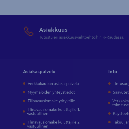
Asiakkuus
Tutustu eri asiakkuusvaihtoehtoihin K-Raudassa.
Asiakaspalvelu
Info
Verkkokaupan asiakaspalvelu
Tietosuo
Myymälöiden yhteystiedot
Saavutet
Tilinavauslomake yrityksille
Verkkokau
toimitus
Tilinavauslomake kuluttajille 1.
vastuullinen
Käyttöe
Tilinavauslomake kuluttajille 2.
Takuu ja
vastuullinen