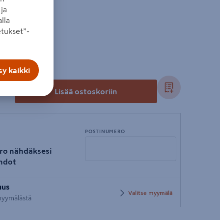
ja
lla
tukset”-
y kaikki
+
Lisää ostoskoriin
POSTINUMERO
ro nähdäksesi
hdot
Syötä
uus
postinumero
Valitse myymälä
 myymälästä