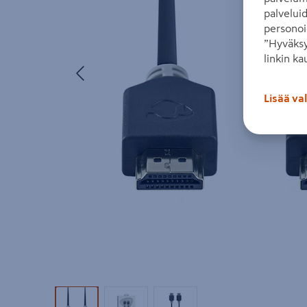
palvelui
personoi
”Hyväksy
linkin ka
Edellinen
Lisää va