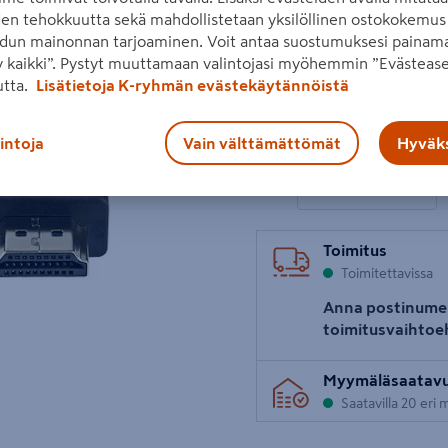
den tehokkuutta sekä mahdollistetaan yksilöllinen ostokokemus 
Lue koko tuotekuvaus
dun mainonnan tarjoaminen. Voit antaa suostumuksesi painama
 kaikki”. Pystyt muuttamaan valintojasi myöhemmin ”Evästease
Hinta verkkokaupassa
utta.
Lisätietoja K-ryhmän evästekäytännöistä
Seuraava
20,19€/kpl
20,19 €
/ kpl
lintoja
Vain välttämättömät
Hyväks
1 tuotetta
Määrä
−
Toimitus
Toimitettavissa
Anna postinume
toimitusvaihtoe
Myymäläsaatav
Saatavilla 20 eri