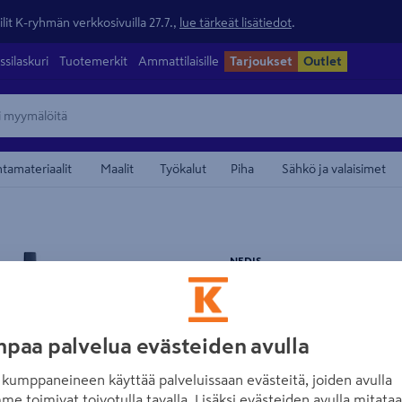
lit K-ryhmän verkkosivuilla 27.7.,
lue tärkeät lisätiedot
.
ssilaskuri
Tuotemerkit
Ammattilaisille
Tarjoukset
Outlet
ntamateriaalit
Maalit
Työkalut
Piha
Sähkö ja valaisimet
maamerkistä
NEDIS
HDMI-kaapeli Ne
Tuotenumero
:
502060438
EA
paa palvelua evästeiden avulla
Kaapeli, jolla voi liittää B
kumppaneineen käyttää palveluissaan evästeitä, joiden avulla
televisioon HD-videolaadus
me toimivat toivotulla tavalla. Lisäksi evästeiden avulla mitata