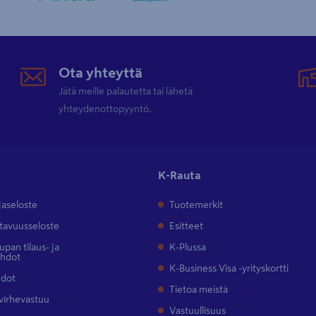
Ota yhteyttä
Jätä meille palautetta tai lähetä
yhteydenottopyyntö.
K-Rauta
jaseloste
Tuotemerkit
tavuusseloste
Esitteet
pan tilaus- ja
K-Plussa
ehdot
K-Business Visa -yrityskortti
hdot
Tietoa meistä
 virhevastuu
Vastuullisuus