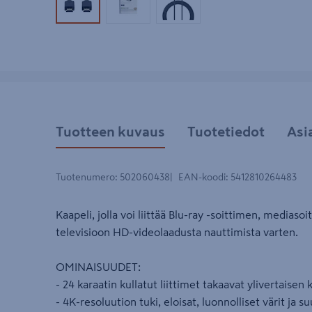
Tuotekuva 1
Tuotekuva 2
Tuotekuva 3
Tuotteen kuvaus
Tuotetiedot
Asi
Tuotenumero
:
502060438
EAN-koodi
:
5412810264483
Kaapeli, jolla voi liittää Blu-ray -soittimen, mediaso
televisioon HD-videolaadusta nauttimista varten.
OMINAISUUDET:
- 24 karaatin kullatut liittimet takaavat ylivertaise
- 4K-resoluution tuki, eloisat, luonnolliset värit ja su