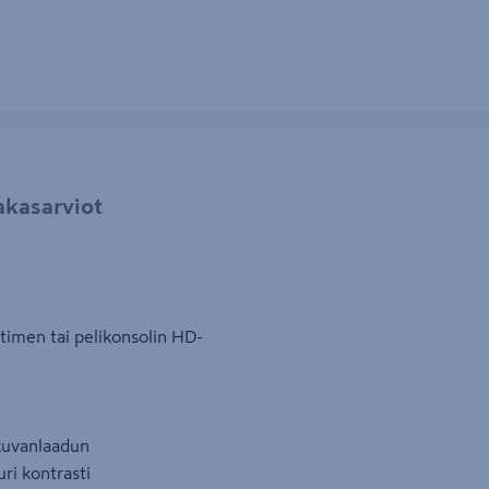
akasarviot
ittimen tai pelikonsolin HD-
n kuvanlaadun
uri kontrasti