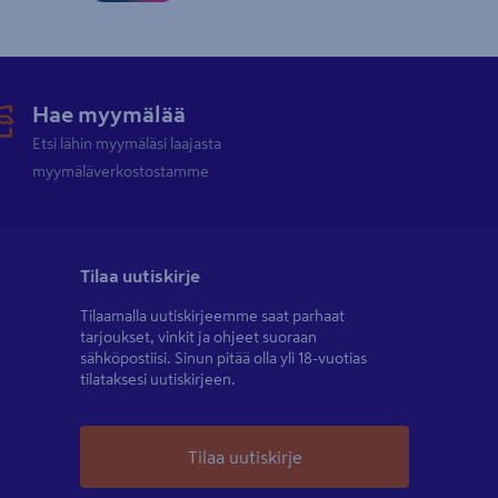
Hae myymälää
Etsi lähin myymäläsi laajasta
myymäläverkostostamme
Tilaa uutiskirje
Tilaamalla uutiskirjeemme saat parhaat
tarjoukset, vinkit ja ohjeet suoraan
sähköpostiisi. Sinun pitää olla yli 18-vuotias
tilataksesi uutiskirjeen.
Tilaa uutiskirje