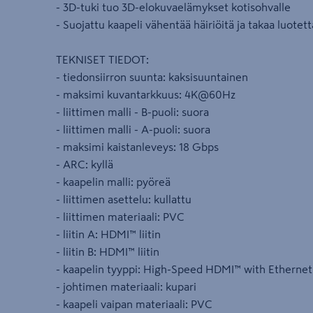
- 3D-tuki tuo 3D-elokuvaelämykset kotisohvalle
- Suojattu kaapeli vähentää häiriöitä ja takaa luote
TEKNISET TIEDOT:
- tiedonsiirron suunta: kaksisuuntainen
- maksimi kuvantarkkuus: 4K@60Hz
- liittimen malli - B-puoli: suora
- liittimen malli - A-puoli: suora
- maksimi kaistanleveys: 18 Gbps
- ARC: kyllä
- kaapelin malli: pyöreä
- liittimen asettelu: kullattu
- liittimen materiaali: PVC
- liitin A: HDMI™ liitin
- liitin B: HDMI™ liitin
- kaapelin tyyppi: High-Speed HDMI™ with Ethernet
- johtimen materiaali: kupari
- kaapeli vaipan materiaali: PVC