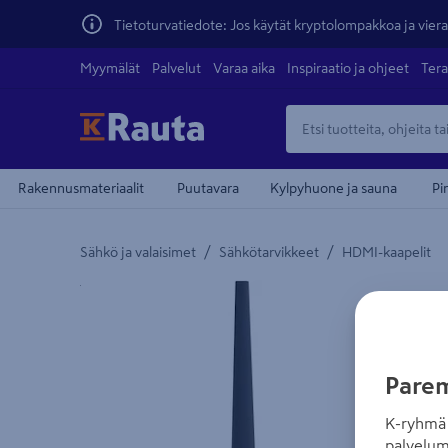
Tietoturvatiedote: Jos käytät kryptolompakkoa ja vierai
Myymälät
Palvelut
Varaa aika
Inspiraatio ja ohjeet
Tera
Rakennusmateriaalit
Puutavara
Kylpyhuone ja sauna
Pi
/
/
Sähkö ja valaisimet
Sähkötarvikkeet
HDMI-kaapelit
Yksityiskohtainen kuvaus löytyy Tuotteen kuvaus -
Parem
K-ryhmä 
palvelum