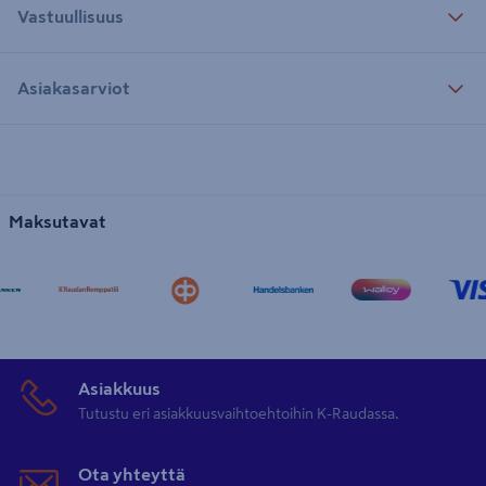
Vastuullisuus
Asiakasarviot
Maksutavat
Asiakkuus
Tutustu eri asiakkuusvaihtoehtoihin K-Raudassa.
Ota yhteyttä