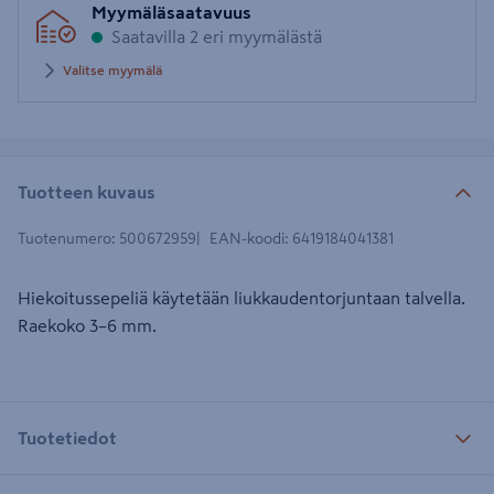
Myymäläsaatavuus
postinumero
Saatavilla 2 eri myymälästä
Valitse myymälä
Tuotteen kuvaus
Tuotenumero
:
500672959
EAN-koodi
:
6419184041381
Hiekoitussepeliä käytetään liukkaudentorjuntaan talvella.
Raekoko 3–6 mm.
Tuotetiedot