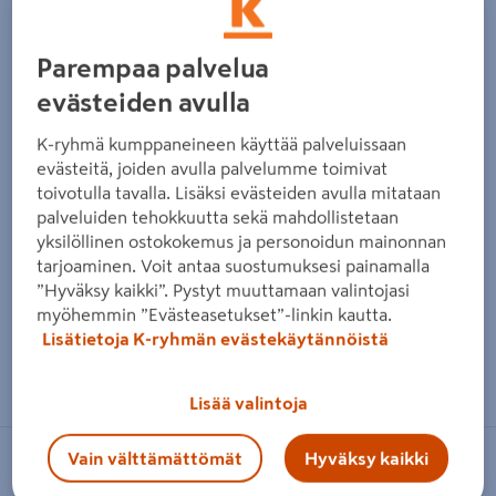
Parempaa palvelua
evästeiden avulla
K-ryhmä kumppaneineen käyttää palveluissaan
evästeitä, joiden avulla palvelumme toimivat
toivotulla tavalla. Lisäksi evästeiden avulla mitataan
palveluiden tehokkuutta sekä mahdollistetaan
yksilöllinen ostokokemus ja personoidun mainonnan
tarjoaminen. Voit antaa suostumuksesi painamalla
”Hyväksy kaikki”. Pystyt muuttamaan valintojasi
myöhemmin ”Evästeasetukset”-linkin kautta.
Lisätietoja K-ryhmän evästekäytännöistä
Zoomaa kuvaa sormilla kosketusnäytöllä
Lisää valintoja
Vain välttämättömät
Hyväksy kaikki
LAKKA