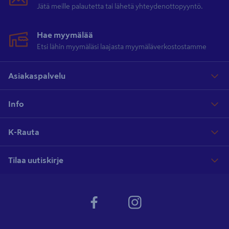
Jätä meille palautetta tai lähetä yhteydenottopyyntö.
Hae myymälää
Etsi lähin myymäläsi laajasta myymäläverkostostamme
Asiakaspalvelu
Info
K-Rauta
Tilaa uutiskirje