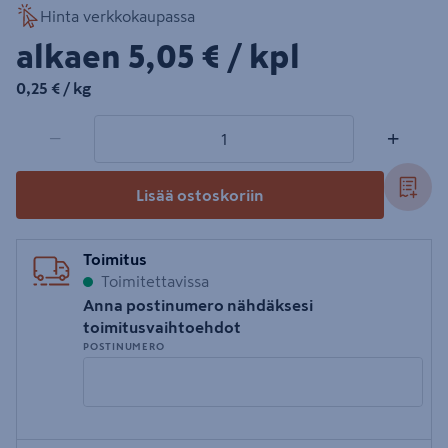
Hinta verkkokaupassa
5,05€/kpl
alkaen
5,05 €
/ kpl
0,25€/kg
0,25 €
/ kg
1 tuotetta
Määrä
−
+
Lisää ostoskoriin
Toimitus
Toimitettavissa
Anna postinumero nähdäksesi
toimitusvaihtoehdot
POSTINUMERO
Syötä