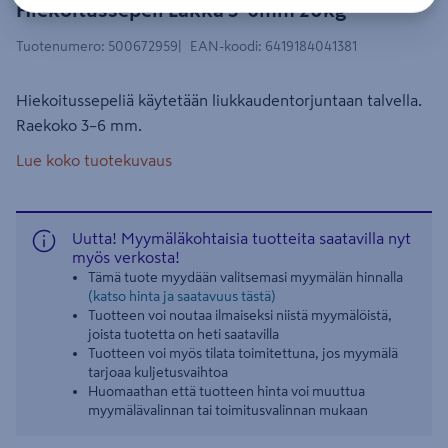
Hiekoitussepeli Lakka 3-6mm 20kg
Tuotenumero
:
500672959
EAN-koodi
:
6419184041381
Hiekoitussepeliä käytetään liukkaudentorjuntaan talvella.
Raekoko 3–6 mm.
Lue koko tuotekuvaus
Uutta! Myymäläkohtaisia tuotteita saatavilla nyt
myös verkosta!
Tämä tuote myydään valitsemasi myymälän hinnalla
(katso hinta ja saatavuus tästä)
Tuotteen voi noutaa ilmaiseksi niistä myymälöistä,
joista tuotetta on heti saatavilla
Tuotteen voi myös tilata toimitettuna, jos myymälä
tarjoaa kuljetusvaihtoa
Huomaathan että tuotteen hinta voi muuttua
myymälävalinnan tai toimitusvalinnan mukaan