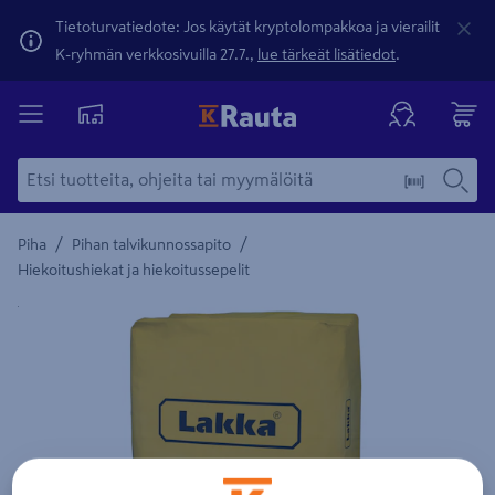
Tietoturvatiedote: Jos käytät kryptolompakkoa ja vierailit
K-ryhmän verkkosivuilla 27.7.,
lue tärkeät lisätiedot
.
/
/
Piha
Pihan talvikunnossapito
Hiekoitushiekat ja hiekoitussepelit
Yksityiskohtainen kuvaus löytyy Tuotteen kuvaus -maamerki