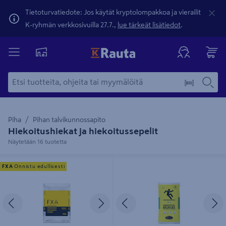
Tietoturvatiedote: Jos käytät kryptolompakkoa ja vierailit
K-ryhmän verkkosivuilla 27.7.,
lue tärkeät lisätiedot
.
Piha
Pihan talvikunnossapito
Hiekoitushiekat ja hiekoitussepelit
Näytetään 16 tuotetta
Hiekoitussepeli FXA 3-8mm 20kg
Hiekoitus- ja puutarhamurske
FXA
Onnistu edullisesti
Kekkilä 25l
Edellinen
Seuraava
Edellinen
S