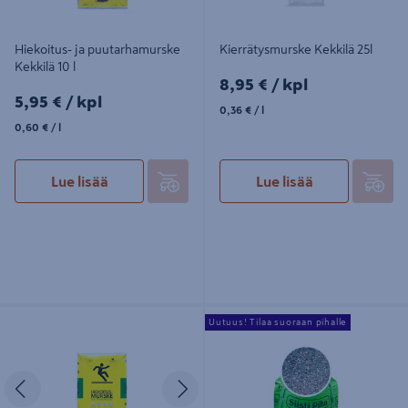
Hiekoitus- ja puutarhamurske
Kierrätysmurske Kekkilä 25l
Kekkilä 10 l
8,95€/kpl
8,95 €
/ kpl
5,95€/kpl
5,95 €
/ kpl
0,36€/l
0,36 €
/ l
0,60€/l
0,60 €
/ l
Lue lisää
Lue lisää
Hiekoitus- ja puutarhamurske
Hiekoitussepeli Siisti Piha 3-6 mm
Uutuus! Tilaa suoraan pihalle
Kekkilä 8l
1000 kg
Edellinen
Seuraava