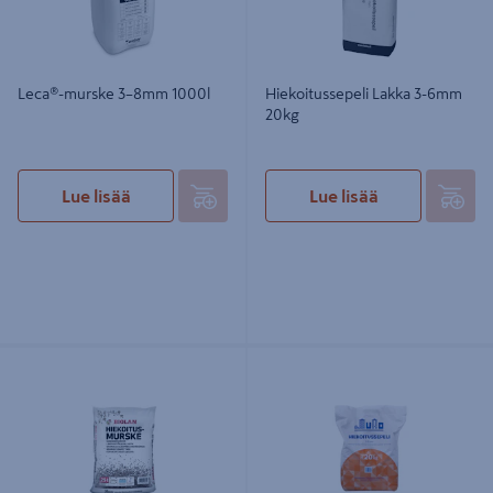
Leca®-murske 3–8mm 1000l
Hiekoitussepeli Lakka 3-6mm
20kg
Lue lisää
Lue lisää
Hiekoitusmurske Biolan 25l
Hiekoitussepeli JuHo 3-6mm 20kg