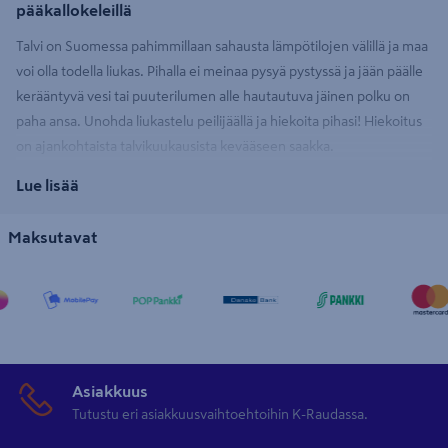
pääkallokeleillä
Talvi on Suomessa pahimmillaan sahausta lämpötilojen välillä ja maa
voi olla todella liukas. Pihalla ei meinaa pysyä pystyssä ja jään päälle
kerääntyvä vesi tai puuterilumen alle hautautuva jäinen polku on
paha ansa. Unohda liukastelu peilijäällä ja hiekoita pihasi! Hiekoitus
on ajankohtaista talvikuukausista kevääseen saakka.
Hiekoitushiekka on helppo levittää lapiolla tai
hiekoittimella
, eli
Lue lisää
hiekoituskärryllä.
Maksutavat
Hiekoitussepeli on halpa vakuutus
Kun piha on liukas, turvallisuutta on helppo parantaa levittämällä
hiekoitussepeliä. Sepelin tai hiekoitusmurskeen hinta on pieni
verrattuna mahdollisen kaatumisen aiheuttamiin vammoihin. 20
kg:n sepelisäkki riittää pienemmälle pihalle, mutta taloyhtiön tai ison
Asiakkuus
pihan omistajan kannattaa kysyä tarjous hiekoitussepeli
Tutustu eri asiakkuusvaihtoehtoihin K-Raudassa.
suursäkistä. Tule myymäläämme kysymään, miten järjestämme
hiekoitusmurskeen suoraan pihaan!