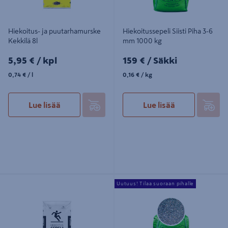
Hiekoitus- ja puutarhamurske
Hiekoitussepeli Siisti Piha 3-6
Kekkilä 8l
mm 1000 kg
5,95€/kpl
159€/Säkki
5,95 €
/ kpl
159 €
/ Säkki
0,74€/l
0,16€/kg
0,74 €
/ l
0,16 €
/ kg
Lue lisää
Lue lisää
Hiekoitussepeli Kekkilä 3-8mm 10kg
Hiekoitussepeli Siisti Piha 3-6 mm
Uutuus! Tilaa suoraan pihalle
250 kg