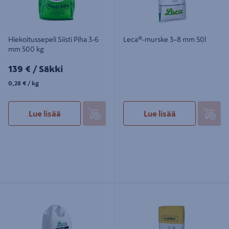
Hiekoitussepeli Siisti Piha 3-6
Leca®-murske 3–8 mm 50l
mm 500 kg
139€/Säkki
139 €
/ Säkki
0,28€/kg
0,28 €
/ kg
Lue lisää
Lue lisää
Leca®-murske 3–8mm 1000l
Hiekoitussepeli Lakka 3-6mm 20kg