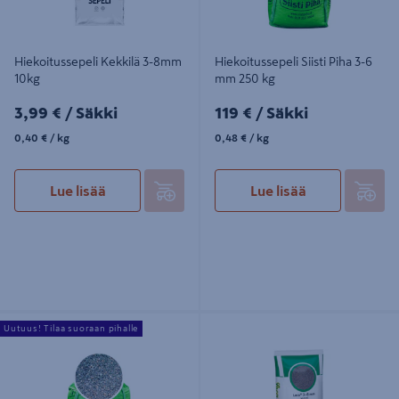
Hiekoitussepeli Kekkilä 3-8mm
Hiekoitussepeli Siisti Piha 3-6
10kg
mm 250 kg
3,99€/Säkki
119€/Säkki
3,99 €
/ Säkki
119 €
/ Säkki
0,40€/kg
0,48€/kg
0,40 €
/ kg
0,48 €
/ kg
Lue lisää
Lue lisää
Hiekoitussepeli Siisti Piha 3-6 mm
Leca®-murske 3–8 mm 50l
Uutuus! Tilaa suoraan pihalle
500 kg