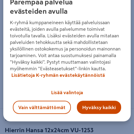
Parempaa palvelua
evästeiden avulla
K-ryhmä kumppaneineen käyttää palveluissaan
evästeitä, joiden avulla palvelumme toimivat
toivotulla tavalla. Lisäksi evästeiden avulla mitataan
palveluiden tehokkuutta sekä mahdollistetaan
yksilöllinen ostokokemus ja personoidun mainonnan
tarjoaminen. Voit antaa suostumuksesi painamalla
”Hyväksy kaikki”. Pystyt muuttamaan valintojasi
myöhemmin ”Evästeasetukset”-linkin kautta.
Lisätietoja K-ryhmän evästekäytännöistä
Zoomaa kuvaa sormilla kosketusnäytöllä
Lisää valintoja
Vain välttämättömät
Hyväksy kaikki
VUORIO
Hierrin Hansa 12x24cm VU-1253