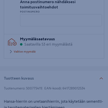
Anna postinumero nähdäksesi
toimitusvaihtoehdot
POSTINUMERO
Syötä
Myymäläsaatavuus
postinumero
Saatavilla 53 eri myymälästä
Valitse myymälä
Tuotteen kuvaus
Tuotenumero
:
500775411
EAN-koodi
:
6417289012534
Hansa-hierrin on uretaanihierrin, jota käytetään sementti-
ja tasoitemateriaalien hiertämiseen.