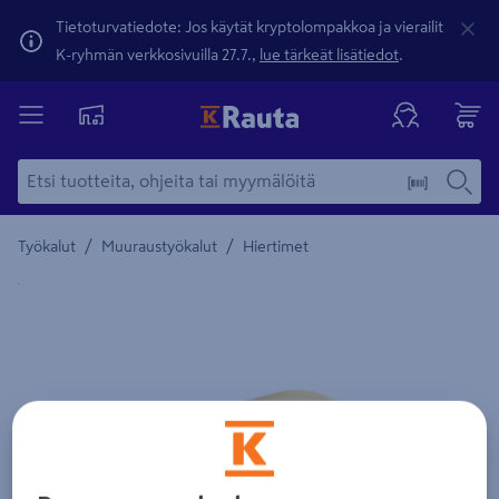
Tietoturvatiedote: Jos käytät kryptolompakkoa ja vierailit
K-ryhmän verkkosivuilla 27.7.,
lue tärkeät lisätiedot
.
/
/
Työkalut
Muuraustyökalut
Hiertimet
Yksityiskohtainen kuvaus löytyy Tuotteen kuvaus -maamerki