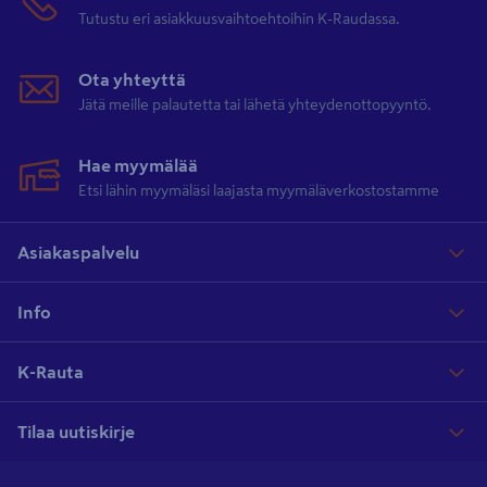
Tutustu eri asiakkuusvaihtoehtoihin K-Raudassa.
Ota yhteyttä
Jätä meille palautetta tai lähetä yhteydenottopyyntö.
Hae myymälää
Etsi lähin myymäläsi laajasta myymäläverkostostamme
Asiakaspalvelu
Info
K-Rauta
Tilaa uutiskirje