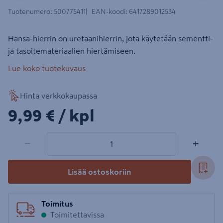
Tuotenumero
:
500775411
EAN-koodi
:
6417289012534
Hansa-hierrin on uretaanihierrin, jota käytetään sementti-
ja tasoitemateriaalien hiertämiseen.
Lue koko tuotekuvaus
Hinta verkkokaupassa
9,99€/kpl
9,99 €
/ kpl
1 tuotetta
Määrä
−
+
Lisää ostoskoriin
Toimitus
Toimitettavissa