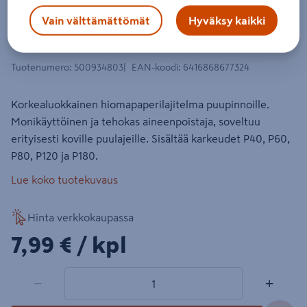
Hiomakolmio Mirka punainen
Vain välttämättömät
Hyväksy kaikki
95x135x135mm tarra 13R lajitelma
5kpl
Tuotenumero
:
500934803
EAN-koodi
:
6416868677324
Korkealuokkainen hiomapaperilajitelma puupinnoille.
Monikäyttöinen ja tehokas aineenpoistaja, soveltuu
erityisesti koville puulajeille. Sisältää karkeudet P40, P60,
P80, P120 ja P180.
Lue koko tuotekuvaus
Hinta verkkokaupassa
7,99€/kpl
7,99 €
/ kpl
1 tuotetta
Määrä
−
+