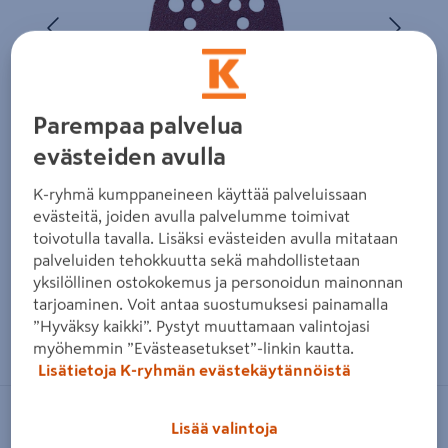
Edellinen
Seura
Parempaa palvelua
evästeiden avulla
K-ryhmä kumppaneineen käyttää palveluissaan
evästeitä, joiden avulla palvelumme toimivat
toivotulla tavalla. Lisäksi evästeiden avulla mitataan
palveluiden tehokkuutta sekä mahdollistetaan
yksilöllinen ostokokemus ja personoidun mainonnan
tarjoaminen. Voit antaa suostumuksesi painamalla
Zoomaa kuvaa sormilla kosketusnäytöllä
”Hyväksy kaikki”. Pystyt muuttamaan valintojasi
myöhemmin ”Evästeasetukset”-linkin kautta.
Lisätietoja K-ryhmän evästekäytännöistä
MIRKA
Lisää valintoja