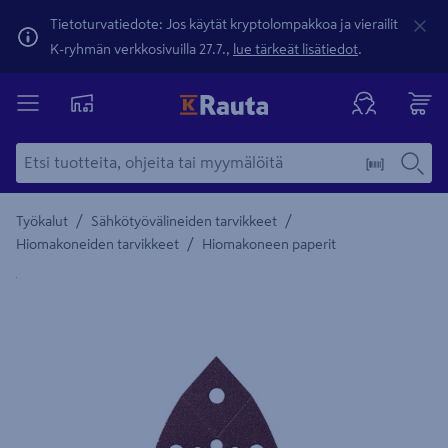
Tietoturvatiedote: Jos käytät kryptolompakkoa ja vierailit
K-ryhmän verkkosivuilla 27.7.,
lue tärkeät lisätiedot
.
/
/
Työkalut
Sähkötyövälineiden tarvikkeet
/
Hiomakoneiden tarvikkeet
Hiomakoneen paperit
Yksityiskohtainen kuvaus löytyy Tuotteen kuvaus -maamerki