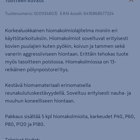
Tuotteen kuvaus
Tuotenumero
:
500934803
EAN-koodi
:
6416868677324
Korkealuokkainen hiomakolmiolajitelma moniin eri
käyttötarkoituksiin. Hiomakolmiot soveltuvat erityisesti
kovien puulajien kuten pyökin, koivun ja tammen sekä
vanerin aggressiiviseen hiontaan. Erittäin tehokas tuote
myös tasoitteen poistossa. Hiomakolmiossa on 13-
reikäinen pölynpoistorei'itys.
Kestävä hiomamateriaali erinomaisella
reunakulutuskestävyydellä. Soveltuu erityisesti nauha- ja
muuhun koneelliseen hiontaan.
Pakkaus sisältää 5 kpl hiomakolmioita, karkeudet P40, P60,
P80, P120 ja P180.
Tekniset tiedot: