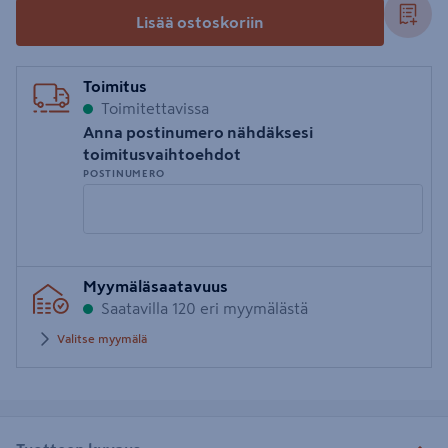
Lisää ostoskoriin
Toimitus
Toimitettavissa
Anna postinumero nähdäksesi
toimitusvaihtoehdot
POSTINUMERO
Syötä
Myymäläsaatavuus
postinumero
Saatavilla 120 eri myymälästä
Valitse myymälä