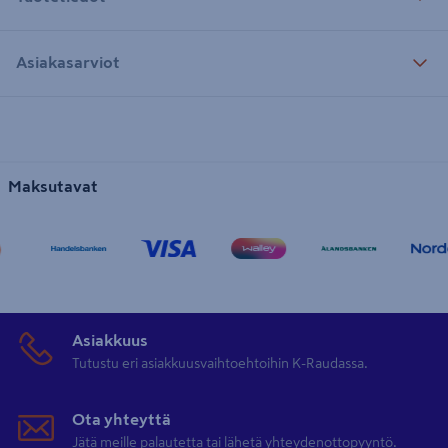
Asiakasarviot
Maksutavat
Asiakkuus
Tutustu eri asiakkuusvaihtoehtoihin K-Raudassa.
Ota yhteyttä
Jätä meille palautetta tai lähetä yhteydenottopyyntö.