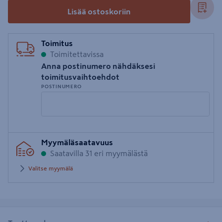
Lisää ostoskoriin
Toimitus
Toimitettavissa
Anna postinumero nähdäksesi
toimitusvaihtoehdot
POSTINUMERO
Syötä
Myymäläsaatavuus
postinumero
Saatavilla 31 eri myymälästä
Valitse myymälä