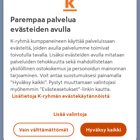
Parempaa palvelua
evästeiden avulla
K-ryhmä kumppaneineen käyttää palveluissaan
evästeitä, joiden avulla palvelumme toimivat
toivotulla tavalla. Lisäksi evästeiden avulla mitataan
palveluiden tehokkuutta sekä mahdollistetaan
yksilöllinen ostokokemus ja personoidun mainonnan
tarjoaminen. Voit antaa suostumuksesi painamalla
”Hyväksy kaikki”. Pystyt muuttamaan valintojasi
myöhemmin ”Evästeasetukset”-linkin kautta.
Lisätietoja K-ryhmän evästekäytännöistä
Zoomaa kuvaa sormilla kosketusnäytöllä
Lisää valintoja
Vain välttämättömät
Hyväksy kaikki
FEIN