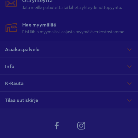
Ota yhteyttä
Jätä meille palautetta tai lähetä yhteydenottopyyntö.
Hae myymälää
Etsi lähin myymäläsi laajasta myymäläverkostostamme
Asiakaspalvelu
Info
K-Rauta
Tilaa uutiskirje