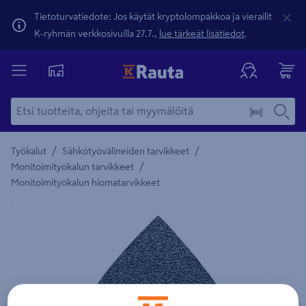
Tietoturvatiedote: Jos käytät kryptolompakkoa ja vierailit
K-ryhmän verkkosivuilla 27.7.,
lue tärkeät lisätiedot
.
/
/
Työkalut
Sähkötyövälineiden tarvikkeet
/
Monitoimityökalun tarvikkeet
Monitoimityökalun hiomatarvikkeet
Yksityiskohtainen kuvaus löytyy Tuotteen kuvaus -maamerki