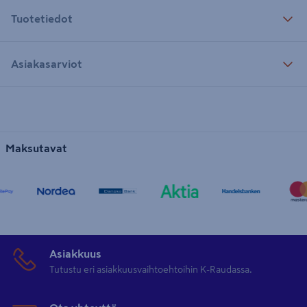
Tuotetiedot
Asiakasarviot
Maksutavat
Asiakkuus
Tutustu eri asiakkuusvaihtoehtoihin K-Raudassa.