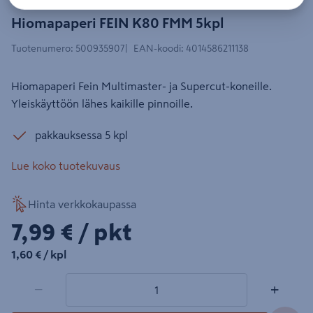
Hiomapaperi FEIN K80 FMM 5kpl
Tuotenumero
:
500935907
EAN-koodi
:
4014586211138
Hiomapaperi Fein Multimaster- ja Supercut-koneille.
Yleiskäyttöön lähes kaikille pinnoille.
pakkauksessa 5 kpl
Lue koko tuotekuvaus
Hinta verkkokaupassa
7,99€/pkt
7,99 €
/ pkt
1,60€/kpl
1,60 €
/ kpl
1 tuotetta
Määrä
−
+