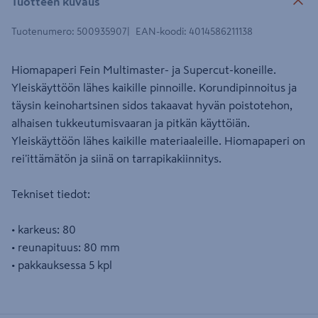
Tuotteen kuvaus
Tuotenumero
:
500935907
EAN-koodi
:
4014586211138
Hiomapaperi Fein Multimaster- ja Supercut-koneille.
Yleiskäyttöön lähes kaikille pinnoille. Korundipinnoitus ja
täysin keinohartsinen sidos takaavat hyvän poistotehon,
alhaisen tukkeutumisvaaran ja pitkän käyttöiän.
Yleiskäyttöön lähes kaikille materiaaleille. Hiomapaperi on
rei'ittämätön ja siinä on tarrapikakiinnitys.
Tekniset tiedot:
• karkeus: 80
• reunapituus: 80 mm
• pakkauksessa 5 kpl