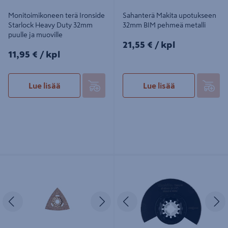
Monitoimikoneen terä Ironside
Sahanterä Makita upotukseen
Starlock Heavy Duty 32mm
32mm BIM pehmeä metalli
puulle ja muoville
21,55€/kpl
21,55 €
/ kpl
11,95€/kpl
11,95 €
/ kpl
Lue lisää
Lue lisää
Monitoimikoneen raspi Ironside
Sahanterä Makita segmentti 85mm
Starlock Heavy Duty 80mm
BIM puu ja metalli
kolmiomallinen
Edellinen
Seuraava
Edellinen
S