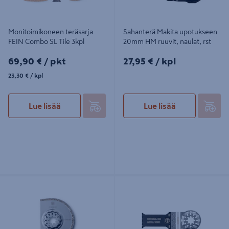
Monitoimikoneen teräsarja
Sahanterä Makita upotukseen
FEIN Combo SL Tile 3kpl
20mm HM ruuvit, naulat, rst
69,90€/pkt
27,95€/kpl
69,90 €
/ pkt
27,95 €
/ kpl
23,30€/kpl
23,30 €
/ kpl
Lue lisää
Lue lisää
Monitoimikoneen segmenttiterä
Monitoimikoneen sahanterä FEIN
FEIN timantti 75x2,2mm SL
28mm E-Cut Universal SL