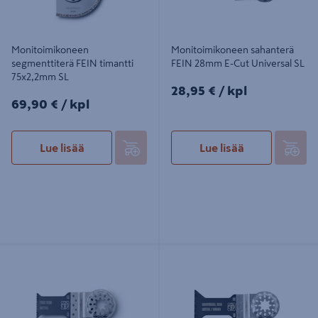
Monitoimikoneen
Monitoimikoneen sahanterä
segmenttiterä FEIN timantti
FEIN 28mm E-Cut Universal SL
75x2,2mm SL
28,95€/kpl
28,95 €
/ kpl
69,90€/kpl
69,90 €
/ kpl
Lue lisää
Lue lisää
Monitoimikoneen sahanterä FEIN
Monitoimikoneen sahanterä FEIN
30mm E-Cut Fine SL
44mm E-Cut Universal SL