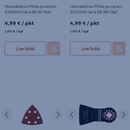
Hiomakolmio Mirka punainen
Hiomakolmio Mirka punainen
93x93x93 tarra 6R 60 5kpl
93x93x93 tarra 6R 180 5kpl
4,99€/pkt
4,99€/pkt
4,99 €
/ pkt
4,99 €
/ pkt
1,00€/kpl
1,00€/kpl
1,00 €
/ kpl
1,00 €
/ kpl
Lue lisää
Lue lisää
Hiomakolmio Mirka punainen
Kaavin Makita joustava 52mm HCS
93x93x93 tarra 6R 40 5kpl
laastit ja liimat
Edellinen
Seuraava
Edellinen
S