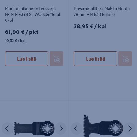
Monitoimikoneen teräsarja
Kovametalliterä Makita hionta
FEIN Best of SL Wood&Metal
78mm HM k30 kolmio
6kpl
28,95€/kpl
28,95 €
/ kpl
61,90€/pkt
61,90 €
/ pkt
10,32€/kpl
10,32 €
/ kpl
Lue lisää
Lue lisää
Sahanterä Makita upotukseen
Sahanterä Makita upotukseen
32mm HCS kaareva terä
65mm BIM japan-hammastus
Edellinen
Seuraava
Edellinen
S