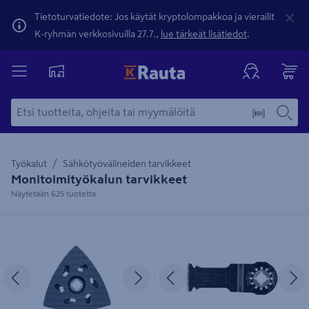
Tietoturvatiedote: Jos käytät kryptolompakkoa ja vierailit
K-ryhmän verkkosivuilla 27.7.,
lue tärkeät lisätiedot
.
Työkalut
Sähkötyövälineiden tarvikkeet
Monitoimityökalun tarvikkeet
Näytetään 625 tuotetta
Hioma-alusta Makita 93mm
Sahanterä Makita upotukseen
kolmiopapereille
32mm BIM japan-hammastus
Edellinen
Seuraava
Edellinen
S