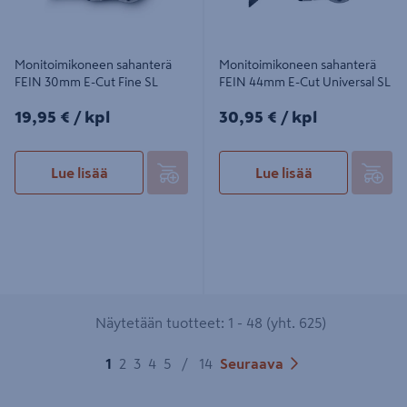
Monitoimikoneen sahanterä
Monitoimikoneen sahanterä
FEIN 30mm E-Cut Fine SL
FEIN 44mm E-Cut Universal SL
19,95€/kpl
30,95€/kpl
19,95 €
/ kpl
30,95 €
/ kpl
Lue lisää
Lue lisää
Näytetään tuotteet: 1 - 48 (yht. 625)
1
2
3
4
5
/
14
Seuraava