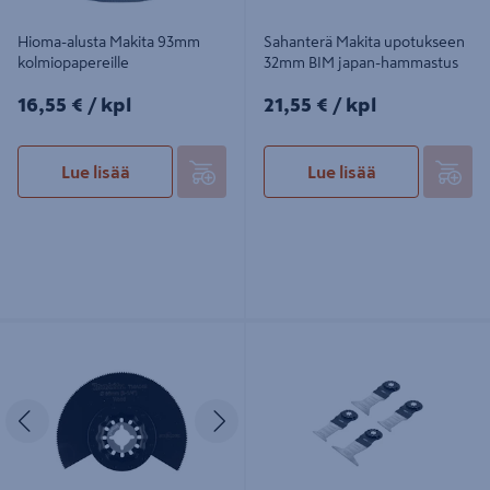
Hioma-alusta Makita 93mm
Sahanterä Makita upotukseen
kolmiopapereille
32mm BIM japan-hammastus
16,55€/kpl
21,55€/kpl
16,55 €
/ kpl
21,55 €
/ kpl
Lue lisää
Lue lisää
Sahanterä Makita segmentti 85mm
Monitoimikoneen teräsarja Ironside
HCS puu
Starlock Heavy Duty 4-osainen
Edellinen
Seuraava