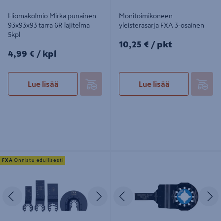
Hiomakolmio Mirka punainen
Monitoimikoneen
93x93x93 tarra 6R lajitelma
yleisteräsarja FXA 3-osainen
5kpl
10,25€/pkt
10,25 €
/ pkt
4,99€/kpl
4,99 €
/ kpl
Lue lisää
Lue lisää
Monitoimikoneen upotusteräsarja
Sahanterä Makita upotukseen
FXA
Onnistu edullisesti
FXA 4-osainen
10mm BIM pehmeä metalli
Edellinen
Seuraava
Edellinen
S