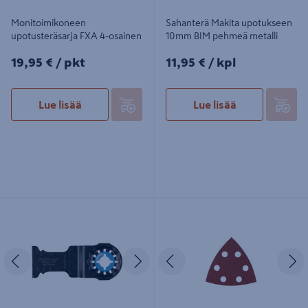
Monitoimikoneen
Sahanterä Makita upotukseen
upotusteräsarja FXA 4-osainen
10mm BIM pehmeä metalli
19,95€/pkt
11,95€/kpl
19,95 €
/ pkt
11,95 €
/ kpl
Lue lisää
Lue lisää
Sahanterä Makita upotukseen
Hiomakolmio Mirka punainen
32mm HM ruuvit, naulat, rst
93x93x93 tarra 6R 120 5kpl
Edellinen
Seuraava
Edellinen
S