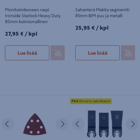
Monitoimikoneen raspi
Sahanterä Makita segmentti
Ironside Starlock Heavy Duty
85mm BIM puu ja metalli
80mm kolmiomallinen
25,95€/kpl
25,95 €
/ kpl
27,95€/kpl
27,95 €
/ kpl
Lue lisää
Lue lisää
Hiomakolmio Mirka punainen
Monitoimikoneen yleisteräsarja FXA
FXA
Onnistu edullisesti
93x93x93 tarra 6R lajitelma 5kpl
3-osainen
Edellinen
Seuraava
Edellinen
S