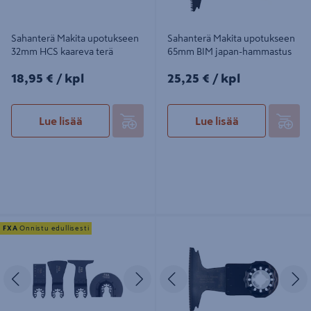
Sahanterä Makita upotukseen
Sahanterä Makita upotukseen
32mm HCS kaareva terä
65mm BIM japan-hammastus
18,95€/kpl
25,25€/kpl
18,95 €
/ kpl
25,25 €
/ kpl
Lue lisää
Lue lisää
Monitoimikoneen lattiateräsarja
Sahanterä Makita upotukseen
FXA
Onnistu edullisesti
FXA 4-osainen
65mm BIM naulainen puu
Edellinen
Seuraava
Edellinen
S