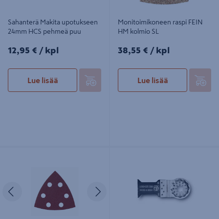
Sahanterä Makita upotukseen
Monitoimikoneen raspi FEIN
24mm HCS pehmeä puu
HM kolmio SL
12,95€/kpl
38,55€/kpl
12,95 €
/ kpl
38,55 €
/ kpl
Lue lisää
Lue lisää
Hiomakolmio Mirka punainen
Monitoimikoneen sahanterä FEIN
93x93x93mm tarra 6R lajitelma
35mm E-Cut Long-Life SL
20kpl
Edellinen
Seuraava