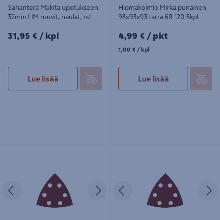
Sahanterä Makita upotukseen
Hiomakolmio Mirka punainen
32mm HM ruuvit, naulat, rst
93x93x93 tarra 6R 120 5kpl
31,95€/kpl
4,99€/pkt
31,95 €
/ kpl
4,99 €
/ pkt
1,00€/kpl
1,00 €
/ kpl
Lue lisää
Lue lisää
Hiomakolmio Mirka punainen
Hiomakolmio Mirka punainen
93x93x93 tarra 6R 60 5kpl
93x93x93 tarra 6R 180 5kpl
Edellinen
Seuraava
Edellinen
S