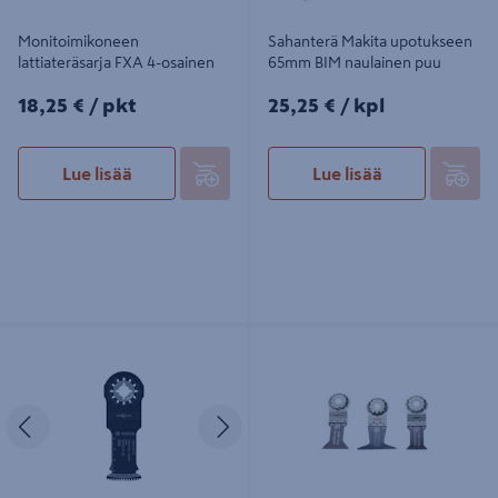
Monitoimikoneen
Sahanterä Makita upotukseen
lattiateräsarja FXA 4-osainen
65mm BIM naulainen puu
18,25€/pkt
25,25€/kpl
18,25 €
/ pkt
25,25 €
/ kpl
Lue lisää
Lue lisää
Upotussahanterä Bosch PRO AIZ 32
Monitoimikoneen teräsarja FEIN
BSPIB monitoimityökalu 32x50mm
Combo SL Wood&Metal 3kpl
5kpl
Edellinen
Seuraava