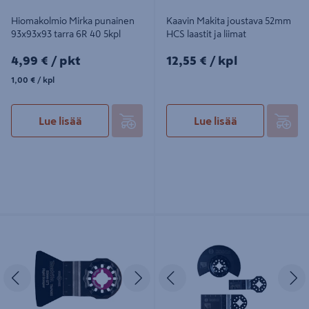
Hiomakolmio Mirka punainen
Kaavin Makita joustava 52mm
93x93x93 tarra 6R 40 5kpl
HCS laastit ja liimat
4,99€/pkt
12,55€/kpl
4,99 €
/ pkt
12,55 €
/ kpl
1,00€/kpl
1,00 €
/ kpl
Lue lisää
Lue lisää
Kaavin Makita jäykkä 52mm HCS
Monitoimikoneen teräsarja Bosch
laastit ja liimat
puu 3-osainen
Edellinen
Seuraava
Edellinen
S