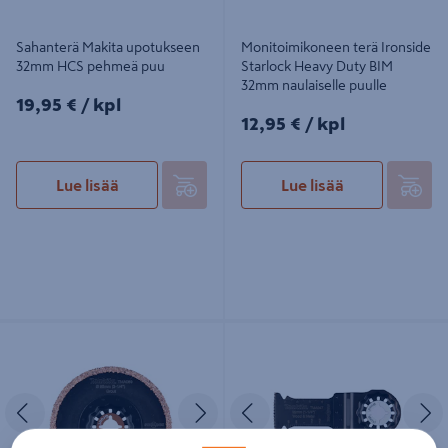
Sahanterä Makita upotukseen
Monitoimikoneen terä Ironside
32mm HCS pehmeä puu
Starlock Heavy Duty BIM
32mm naulaiselle puulle
19,95€/kpl
19,95 €
/ kpl
12,95€/kpl
12,95 €
/ kpl
Lue lisää
Lue lisää
Kovametalliterä Makita segmentti
Sahanterä Makita upotukseen
85mm HM k30
32mm BIM naulainen puu
Edellinen
Seuraava
Edellinen
S