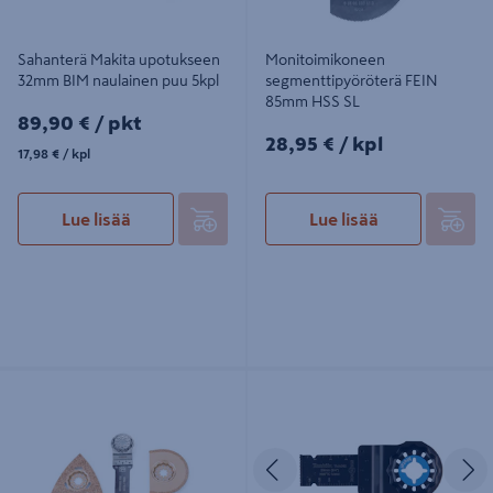
Sahanterä Makita upotukseen
Monitoimikoneen
32mm BIM naulainen puu 5kpl
segmenttipyöröterä FEIN
85mm HSS SL
89,90€/pkt
89,90 €
/ pkt
28,95€/kpl
28,95 €
/ kpl
17,98€/kpl
17,98 €
/ kpl
Lue lisää
Lue lisää
Monitoimikoneen teräsarja FEIN
Sahanterä Makita upotukseen
Combo SL Tile 3kpl
20mm HM ruuvit, naulat, rst
Edellinen
S