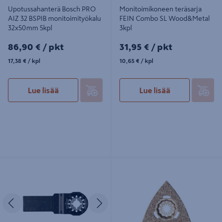
Upotussahanterä Bosch PRO
Monitoimikoneen teräsarja
AIZ 32 BSPIB monitoimityökalu
FEIN Combo SL Wood&Metal
32x50mm 5kpl
3kpl
86,90€/pkt
31,95€/pkt
86,90 €
/ pkt
31,95 €
/ pkt
17,38€/kpl
10,65€/kpl
17,38 €
/ kpl
10,65 €
/ kpl
Lue lisää
Lue lisää
Sahanterä Makita upotukseen
Monitoimikoneen raspi FEIN HM
24mm HCS pehmeä puu
kolmio SL
Edellinen
Seuraava