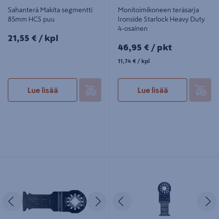
Sahanterä Makita segmentti
Monitoimikoneen teräsarja
85mm HCS puu
Ironside Starlock Heavy Duty
4-osainen
21,55€/kpl
21,55 €
/ kpl
46,95€/pkt
46,95 €
/ pkt
11,74€/kpl
11,74 €
/ kpl
Lue lisää
Lue lisää
Sahanterä Makita upotukseen
Monitoimikoneen terä Ironside
32mm HCS pehmeä puu
Starlock Heavy Duty BIM 32mm
naulaiselle puulle
Edellinen
Seuraava
Edellinen
S