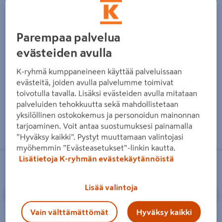
Kovametalliterä Makita
Sahanterä Makita upotukseen
segmentti 85mm HM k30
32mm BIM naulainen puu
Parempaa palvelua
35,95€/kpl
21,55€/kpl
evästeiden avulla
35,95 €
/ kpl
21,55 €
/ kpl
K-ryhmä kumppaneineen käyttää palveluissaan
evästeitä, joiden avulla palvelumme toimivat
Lue lisää
Lue lisää
toivotulla tavalla. Lisäksi evästeiden avulla mitataan
palveluiden tehokkuutta sekä mahdollistetaan
yksilöllinen ostokokemus ja personoidun mainonnan
tarjoaminen. Voit antaa suostumuksesi painamalla
”Hyväksy kaikki”. Pystyt muuttamaan valintojasi
myöhemmin ”Evästeasetukset”-linkin kautta.
Sahanterä Makita upotukseen
Monitoimikoneen terä Ironside
Lisätietoja K-ryhmän evästekäytännöistä
20mm BIM pehmeä metalli
Starlock Heavy Duty 63mm puulle ja
muoville
Lisää valintoja
Edellinen
Seuraava
Edellinen
S
Vain välttämättömät
Hyväksy kaikki