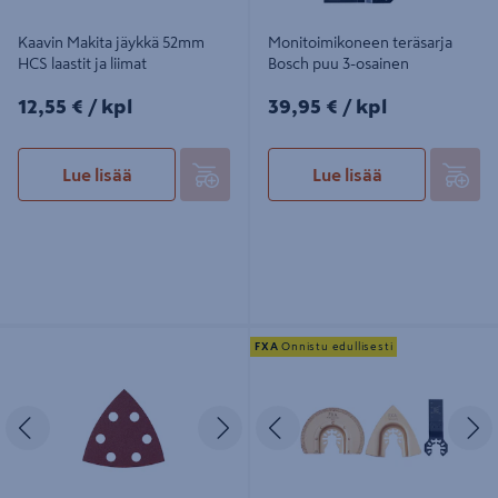
Kaavin Makita jäykkä 52mm
Monitoimikoneen teräsarja
HCS laastit ja liimat
Bosch puu 3-osainen
12,55€/kpl
39,95€/kpl
12,55 €
/ kpl
39,95 €
/ kpl
Lue lisää
Lue lisää
Hiomakolmio Mirka punainen
Monitoimikoneen kaakeliteräsarja
FXA
Onnistu edullisesti
93x93x93 tarra 6R 80 5kpl
FXA 3-osainen
Edellinen
Seuraava
Edellinen
S