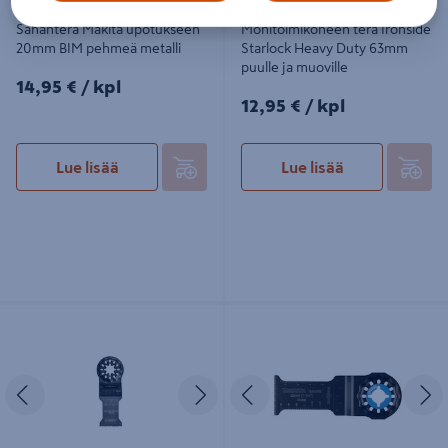
Sahanterä Makita upotukseen
Monitoimikoneen terä Ironside
20mm BIM pehmeä metalli
Starlock Heavy Duty 63mm
puulle ja muoville
14,95€/kpl
14,95 €
/ kpl
12,95€/kpl
12,95 €
/ kpl
Lue lisää
Lue lisää
Monitoimikoneen terä Ironside
Sahanterä Makita upotukseen
Starlock Heavy Duty 32mm puulle ja
32mm BIM pehmeä metalli
muoville
Edellinen
Seuraava
Edellinen
S