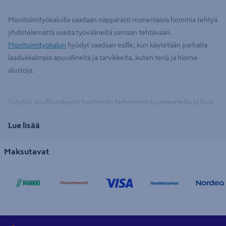
Monitoimityökaluilla saadaan näppärästi monenlaisia hommia tehtyä
yhdistelemättä useita työvälineitä samaan tehtävään.
Monitoimityökalun
hyödyt saadaan esille, kun käytetään parhaita
laadukkaimpia apuvälineitä ja tarvikkeita, kuten teriä ja hioma-
alustoja.
Tutustu sivuilla näkyviin tuotteisiin tarkemmin tuotekorteilla ja lisää
työkalupakista puuttuvat ostoskoriin verkossa tai myymälässä.
Lue lisää
Meiltä saat monitoimikoneisiin mm. huippulaatuiset
sahanterät
,
hiomatarvikkeet
kuin laajemmat tarvikesarjat tehokkaisiin
Maksutavat
työtunteihin.