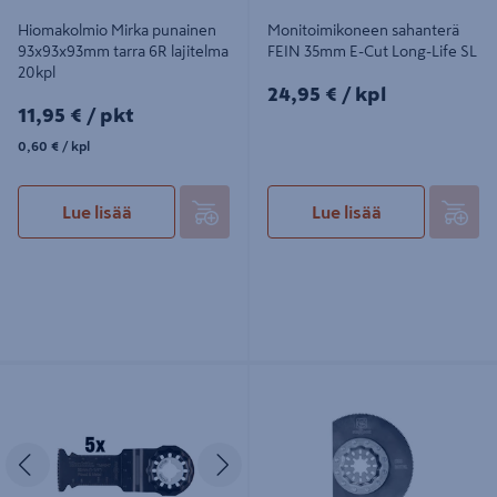
Hiomakolmio Mirka punainen
Monitoimikoneen sahanterä
93x93x93mm tarra 6R lajitelma
FEIN 35mm E-Cut Long-Life SL
20kpl
24,95€/kpl
24,95 €
/ kpl
11,95€/pkt
11,95 €
/ pkt
0,60€/kpl
0,60 €
/ kpl
Lue lisää
Lue lisää
Sahanterä Makita upotukseen
Monitoimikoneen
32mm BIM naulainen puu 5kpl
segmenttipyöröterä FEIN 85mm
HSS SL
Edellinen
Seuraava