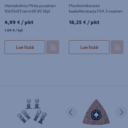
Hiomakolmio Mirka punainen
Monitoimikoneen
93x93x93 tarra 6R 80 5kpl
kaakeliteräsarja FXA 3-osainen
4,99€/pkt
18,25€/pkt
4,99 €
/ pkt
18,25 €
/ pkt
1,00€/kpl
1,00 €
/ kpl
Lue lisää
Lue lisää
Monitoimikoneen teräsarja FEIN
Kovametalliterä Makita hionta
Best of SL Wood&Metal 6kpl
78mm HM k30 kolmio
Edellinen
S