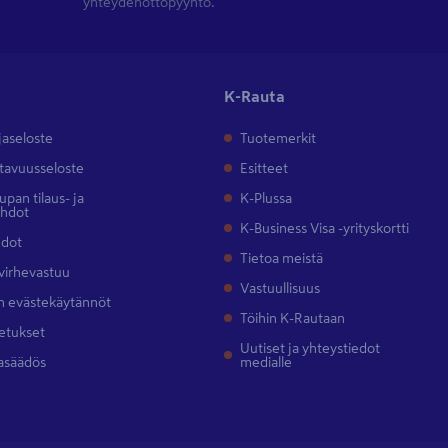
yhteydenottopyyntö.
K-Rauta
jaseloste
Tuotemerkit
tavuusseloste
Esitteet
pan tilaus- ja
K-Plussa
ehdot
K-Business Visa -yrityskortti
hdot
Tietoa meistä
 virhevastuu
Vastuullisuus
 evästekäytännöt
Töihin K-Rautaan
etukset
Uutiset ja yhteystiedot
asäädös
medialle