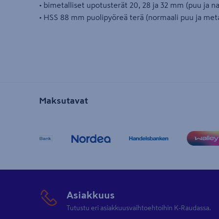
• bimetalliset upotusterät 20, 28 ja 32 mm (puu ja n
• HSS 88 mm puolipyöreä terä (normaali puu ja meta
Maksutavat
Asiakkuus
Tutustu eri asiakkuusvaihtoehtoihin K-Raudassa.