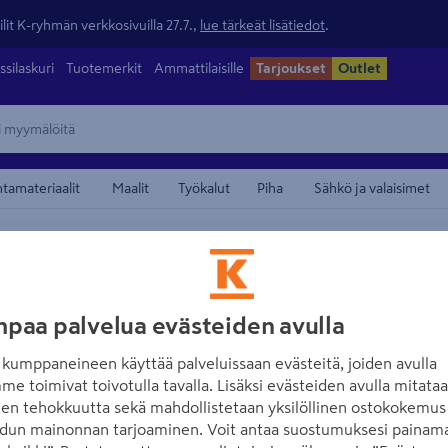
lit K-ryhmän verkkosivuilla 27.7.,
lue tärkeät lisätiedot
.
ssilaskuri
Tuotemerkit
Ammattilaisille
Tarjoukset
Outlet
ntamateriaalit
Maalit
Työkalut
Piha
Sähkö ja valaisimet
/
alun tarvikkeet
Monitoimityökalun terät
maamerkistä
FXA
Monitoimikoneen
FXA
Onnistu edullisesti
paa palvelua evästeiden avulla
osainen
kumppaneineen käyttää palveluissaan evästeitä, joiden avulla
me toimivat toivotulla tavalla. Lisäksi evästeiden avulla mitata
Tuotenumero
:
502285070
EA
den tehokkuutta sekä mahdollistetaan yksilöllinen ostokokemus 
dun mainonnan tarjoaminen. Voit antaa suostumuksesi painama
Rakentajan ja remontoijan 4