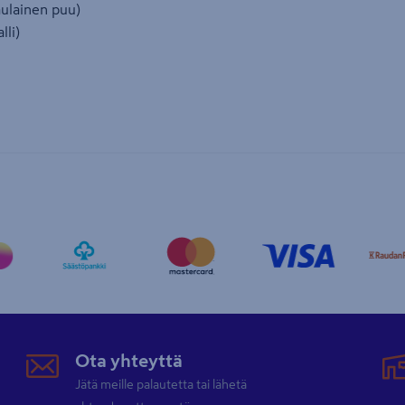
aulainen puu)
lli)
Ota yhteyttä
Jätä meille palautetta tai lähetä