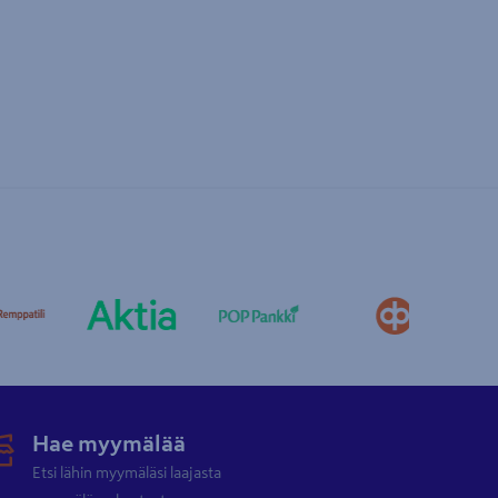
Hae myymälää
Etsi lähin myymäläsi laajasta