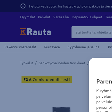
Tietoturvatiedote: Jos käytät kryptolompakkoa ja vierai
Myymälät
Palvelut
Varaa aika
Inspiraatio ja ohjeet
Tera
Rakennusmateriaalit
Puutavara
Kylpyhuone ja sauna
Pi
/
/
Työkalut
Sähkötyövälineiden tarvikkeet
Monitoimityök
Yksityiskohtainen kuvaus löytyy Tuotteen kuvaus -
FXA
Onnistu edullisesti
Parem
K-ryhmä 
palvelum
palvelui
personoi