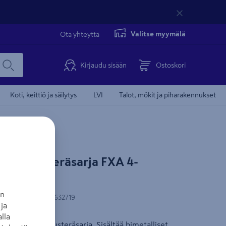
Valitse myymälä
Ota yhteyttä
Kirjaudu sisään
Ostoskori
Koti, keittiö ja säilytys
LVI
Talot, mökit ja piharakennukset
 upotusteräsarja FXA 4-
FXA
Onnistu edul
an
N-koodi
:
6438313632719
ja
lla
-osainen upotusteräsarja. Sisältää bimetalliset