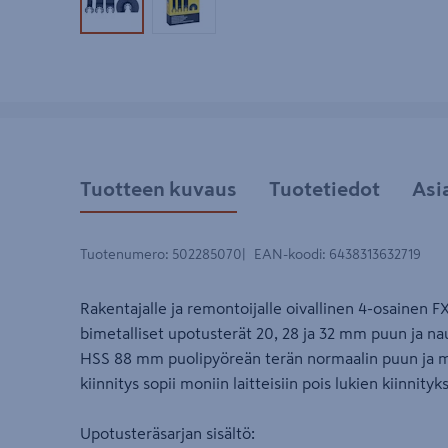
Tuotekuva 1
Tuotekuva 2
Tuotteen kuvaus
Tuotetiedot
Asi
Tuotenumero
:
502285070
EAN-koodi
:
6438313632719
Rakentajalle ja remontoijalle oivallinen 4-osainen F
bimetalliset upotusterät 20, 28 ja 32 mm puun ja n
HSS 88 mm puolipyöreän terän normaalin puun ja me
kiinnitys sopii moniin laitteisiin pois lukien kiinnity
Upotusteräsarjan sisältö: