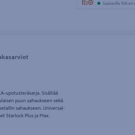
Saatavilla 106 er
akasarviot
XA-upotusteräsarja. Sisältää
aulaisen puun sahaukseen sekä
tallin sahaukseen. Universal-
kset Starlock Plus ja Max.