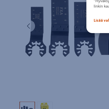
”Hyväksy
linkin ka
Lisää va
Edellinen