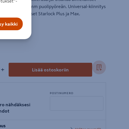
tukset”-
m sekä HSS 88 mm puolipyöreän. Universal-kiinnitys
 lukien kiinnitykset Starlock Plus ja Max.
y kaikki
+
Lisää ostoskoriin
POSTINUMERO
ro nähdäksesi
hdot
Syötä
uus
postinumero