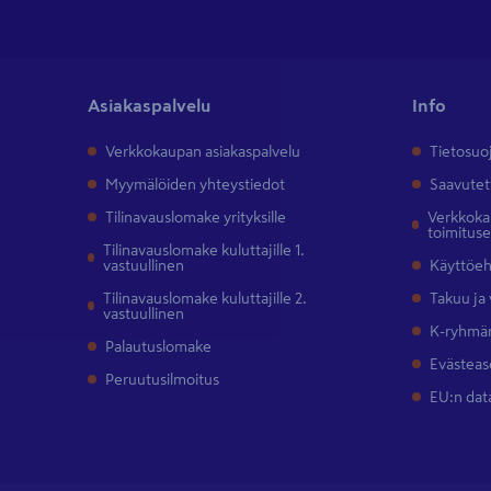
Asiakaspalvelu
Info
Verkkokaupan asiakaspalvelu
Tietosuo
Myymälöiden yhteystiedot
Saavutet
Tilinavauslomake yrityksille
Verkkokau
toimitus
Tilinavauslomake kuluttajille 1.
vastuullinen
Käyttöe
Tilinavauslomake kuluttajille 2.
Takuu ja
vastuullinen
K-ryhmän
Palautuslomake
Evästeas
Peruutusilmoitus
EU:n dat