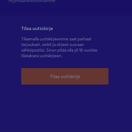
myymäläverkostostamme
Tilaa uutiskirje
Tilaamalla uutiskirjeemme saat parhaat
tarjoukset, vinkit ja ohjeet suoraan
sähköpostiisi. Sinun pitää olla yli 18-vuotias
tilataksesi uutiskirjeen.
Tilaa uutiskirje