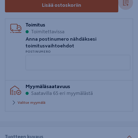
Lisää ostoskoriin
Toimitus
Toimitettavissa
Anna postinumero nähdäksesi
toimitusvaihtoehdot
POSTINUMERO
Syötä
Myymäläsaatavuus
postinumero
Saatavilla 65 eri myymälästä
Valitse myymälä
Tuotteen kuvaus