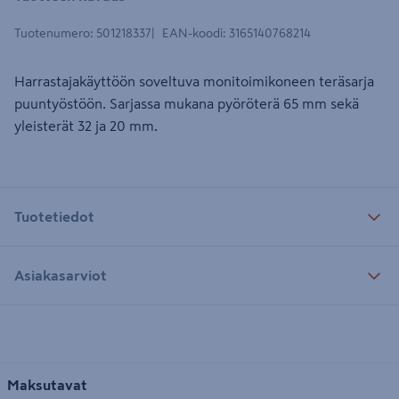
Tuotenumero
:
501218337
EAN-koodi
:
3165140768214
Harrastajakäyttöön soveltuva monitoimikoneen teräsarja
puuntyöstöön. Sarjassa mukana pyöröterä 65 mm sekä
yleisterät 32 ja 20 mm.
Tuotetiedot
Asiakasarviot
Maksutavat