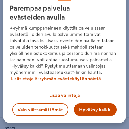
Parempaa palvelua
Edellinen
Seura
evästeiden avulla
K-ryhmä kumppaneineen käyttää palveluissaan
evästeitä, joiden avulla palvelumme toimivat
toivotulla tavalla. Lisäksi evästeiden avulla mitataan
palveluiden tehokkuutta sekä mahdollistetaan
yksilöllinen ostokokemus ja personoidun mainonnan
tarjoaminen. Voit antaa suostumuksesi painamalla
”Hyväksy kaikki”. Pystyt muuttamaan valintojasi
myöhemmin ”Evästeasetukset”-linkin kautta.
Lisätietoja K-ryhmän evästekäytännöistä
Lisää valintoja
Zoomaa kuvaa sormilla kosketusnäytöllä
Vain välttämättömät
Hyväksy kaikki
BOSCH