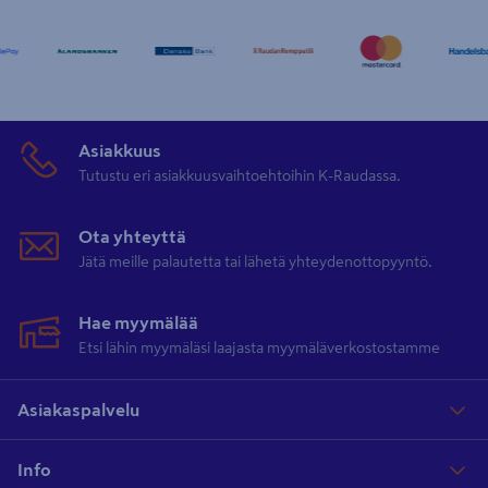
Asiakkuus
Tutustu eri asiakkuusvaihtoehtoihin K-Raudassa.
Ota yhteyttä
Jätä meille palautetta tai lähetä yhteydenottopyyntö.
Hae myymälää
Etsi lähin myymäläsi laajasta myymäläverkostostamme
Asiakaspalvelu
Info