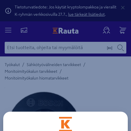
Tietoturvatiedote: Jos käytät kryptolompakkoa ja vierailit
K-ryhmän verkkosivuilla 27.7.,
lue tärkeät lisätiedot
.
/
/
Työkalut
Sähkötyövälineiden tarvikkeet
/
Monitoimityökalun tarvikkeet
Monitoimityökalun hiomatarvikkeet
Yksityiskohtainen kuvaus löytyy Tuotteen kuvaus -maamerki