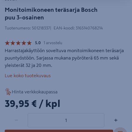
Monitoimikoneen teräsarja Bosch
puu 3-osainen
Tuotenumero
:
501218337
EAN-koodi
:
3165140768214
5.0
1 arvostelu
Harrastajakäyttöön soveltuva monitoimikoneen teräsarja
puuntyöstöön. Sarjassa mukana pyöröterä 65 mm sekä
yleisterät 32 ja 20 mm.
Lue koko tuotekuvaus
Hinta verkkokaupassa
39,95€/kpl
39,95 €
/ kpl
1 tuotetta
Määrä
−
+