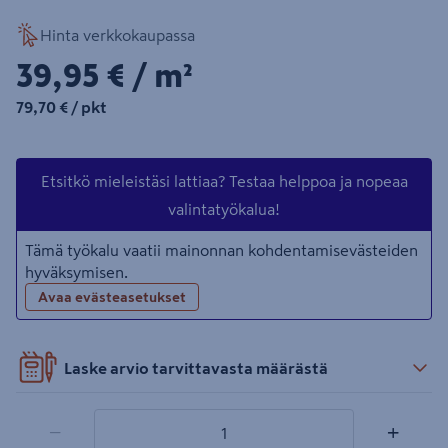
Hinta verkkokaupassa
39,95€/m²
39,95 €
/ m²
79,70€/pkt
79,70 €
/ pkt
Etsitkö mieleistäsi lattiaa? Testaa helppoa ja nopeaa
valintatyökalua!
Tämä työkalu vaatii mainonnan kohdentamisevästeiden
hyväksymisen.
Avaa evästeasetukset
Laske arvio tarvittavasta määrästä
1 tuotetta
Määrä
−
+