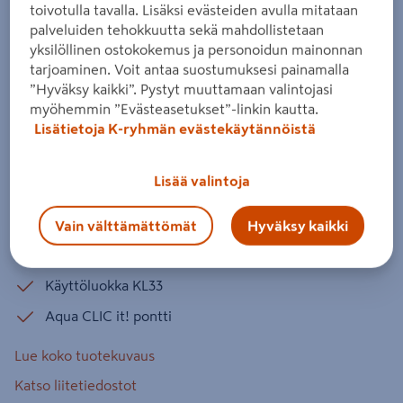
toivotulla tavalla. Lisäksi evästeiden avulla mitataan
EDF185 7,5mm KL33 V4 Light Brown
palveluiden tehokkuutta sekä mahdollistetaan
Berdal 1,99m²
yksilöllinen ostokokemus ja personoidun mainonnan
Tuotenumero
:
502708681
EAN-koodi
:
9007022609656
tarjoaminen. Voit antaa suostumuksesi painamalla
”Hyväksy kaikki”. Pystyt muuttamaan valintojasi
myöhemmin ”Evästeasetukset”-linkin kautta.
Mattapintaisella kosketuspinnalla ja kierrätysmateriaalista
Lisätietoja K-ryhmän evästekäytännöistä
valmistetulla integroidulla alusmatolla varustettu
innovatiivinen Eggerin AquaDura+ hybridilattia on
Lisää valintoja
ihanteellinen valinta vaativaan kotiin.
Integroitu alusmateriaali
Vain välttämättömät
Hyväksy kaikki
Askeläänen parannusarvo:16dB
Käyttöluokka KL33
Aqua CLIC it! pontti
Lue koko tuotekuvaus
Katso liitetiedostot