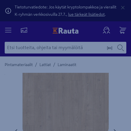
Tietoturvatiedote: Jos käytät kryptolompakkoa ja vierailit
K-ryhmän verkkosivuilla 27.7.,
lue tärkeät lisätiedot
.
/
/
Pintamateriaalit
Lattiat
Laminaatit
Yksityiskohtainen kuvaus löytyy Tuotteen kuvaus -maamerki
Edellinen
Seura