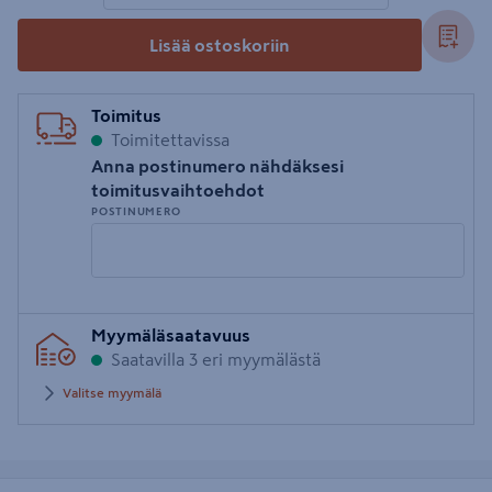
Lisää ostoskoriin
Toimitus
Toimitettavissa
Anna postinumero nähdäksesi
toimitusvaihtoehdot
POSTINUMERO
Syötä
Myymäläsaatavuus
postinumero
Saatavilla 3 eri myymälästä
Valitse myymälä