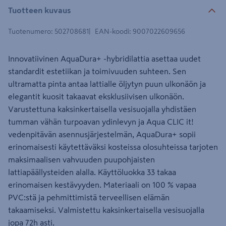
Tuotteen kuvaus
Tuotenumero
:
502708681
EAN-koodi
:
9007022609656
Innovatiivinen AquaDura+ -hybridilattia asettaa uudet
standardit estetiikan ja toimivuuden suhteen. Sen
ultramatta pinta antaa lattialle öljytyn puun ulkonäön ja
elegantit kuosit takaavat eksklusiivisen ulkonäön.
Varustettuna kaksinkertaisella vesisuojalla yhdistäen
tumman vähän turpoavan ydinlevyn ja Aqua CLIC it!
vedenpitävän asennusjärjestelmän, AquaDura+ sopii
erinomaisesti käytettäväksi kosteissa olosuhteissa tarjoten
maksimaalisen vahvuuden puupohjaisten
lattiapäällysteiden alalla. Käyttöluokka 33 takaa
erinomaisen kestävyyden. Materiaali on 100 % vapaa
PVC:stä ja pehmittimistä terveellisen elämän
takaamiseksi. Valmistettu kaksinkertaisella vesisuojalla
jopa 72h asti.