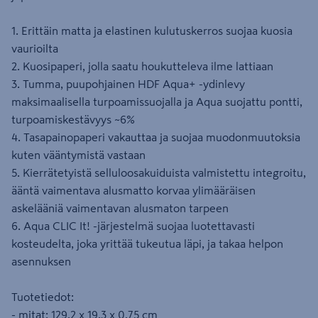
1. Erittäin matta ja elastinen kulutuskerros suojaa kuosia
vaurioilta
2. Kuosipaperi, jolla saatu houkutteleva ilme lattiaan
3. Tumma, puupohjainen HDF Aqua+ -ydinlevy
maksimaalisella turpoamissuojalla ja Aqua suojattu pontti,
turpoamiskestävyys ~6%
4. Tasapainopaperi vakauttaa ja suojaa muodonmuutoksia
kuten vääntymistä vastaan
5. Kierrätetyistä selluloosakuiduista valmistettu integroitu,
ääntä vaimentava alusmatto korvaa ylimääräisen
askelääniä vaimentavan alusmaton tarpeen
6. Aqua CLIC It! -järjestelmä suojaa luotettavasti
kosteudelta, joka yrittää tukeutua läpi, ja takaa helpon
asennuksen
Tuotetiedot:
- mitat: 129,2 x 19.3 x 0,75 cm