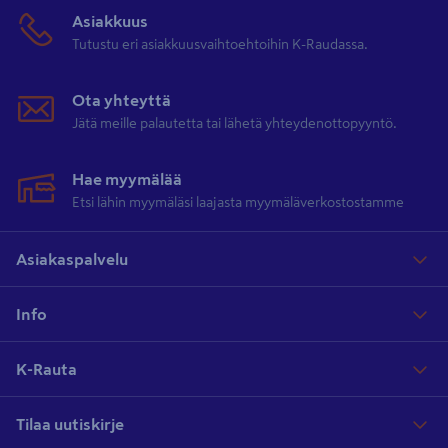
Asiakkuus
Tutustu eri asiakkuusvaihtoehtoihin K-Raudassa.
Ota yhteyttä
Jätä meille palautetta tai lähetä yhteydenottopyyntö.
Hae myymälää
Etsi lähin myymäläsi laajasta myymäläverkostostamme
Asiakaspalvelu
Info
K-Rauta
Tilaa uutiskirje