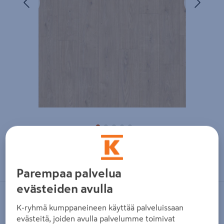
Zoomaa kuvaa sormilla kosketusnäytöllä
Parempaa palvelua
evästeiden avulla
EGGER
K-ryhmä kumppaneineen käyttää palveluissaan
Hybridilattia Egger AquaDura+
evästeitä, joiden avulla palvelumme toimivat