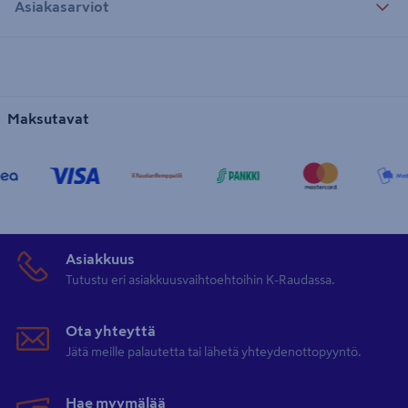
Asiakasarviot
Maksutavat
Asiakkuus
Tutustu eri asiakkuusvaihtoehtoihin K-Raudassa.
Ota yhteyttä
Jätä meille palautetta tai lähetä yhteydenottopyyntö.
Hae myymälää