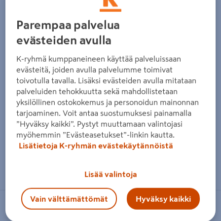
Edellinen
Seura
Parempaa palvelua
evästeiden avulla
K-ryhmä kumppaneineen käyttää palveluissaan
evästeitä, joiden avulla palvelumme toimivat
toivotulla tavalla. Lisäksi evästeiden avulla mitataan
palveluiden tehokkuutta sekä mahdollistetaan
yksilöllinen ostokokemus ja personoidun mainonnan
tarjoaminen. Voit antaa suostumuksesi painamalla
”Hyväksy kaikki”. Pystyt muuttamaan valintojasi
myöhemmin ”Evästeasetukset”-linkin kautta.
Lisätietoja K-ryhmän evästekäytännöistä
Zoomaa kuvaa sormilla kosketusnäytöllä
Lisää valintoja
Vain välttämättömät
Hyväksy kaikki
ALFER