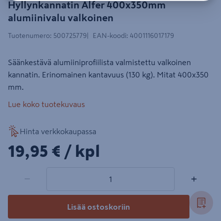
Hyllynkannatin Alfer 400x350mm
alumiinivalu valkoinen
Tuotenumero
:
500725779
EAN-koodi
:
4001116017179
Säänkestävä alumiiniprofiilista valmistettu valkoinen
kannatin. Erinomainen kantavuus (130 kg). Mitat 400x350
mm.
Lue koko tuotekuvaus
Hinta verkkokaupassa
19,95€/kpl
19,95 €
/ kpl
1 tuotetta
Määrä
−
+
Lisää ostoskoriin