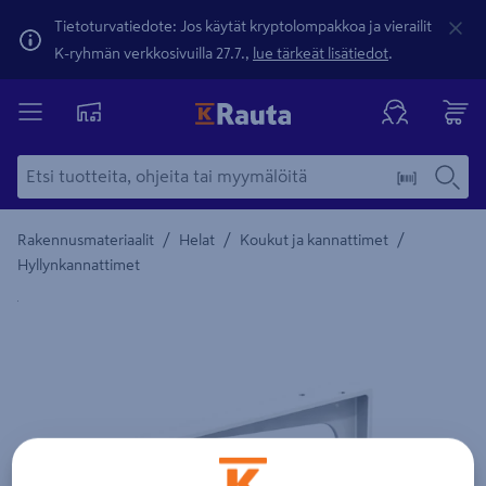
Tietoturvatiedote: Jos käytät kryptolompakkoa ja vierailit
K-ryhmän verkkosivuilla 27.7.,
lue tärkeät lisätiedot
.
/
/
/
Rakennusmateriaalit
Helat
Koukut ja kannattimet
Hyllynkannattimet
Yksityiskohtainen kuvaus löytyy Tuotteen kuvaus -maamerki