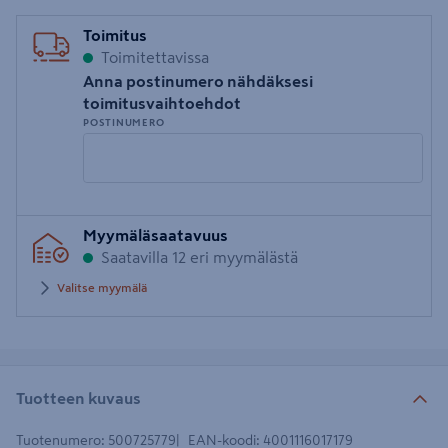
Toimitus
Toimitettavissa
Anna postinumero nähdäksesi
toimitusvaihtoehdot
POSTINUMERO
Syötä
Myymäläsaatavuus
postinumero
Saatavilla 12 eri myymälästä
Valitse myymälä
Tuotteen kuvaus
Tuotenumero
:
500725779
EAN-koodi
:
4001116017179