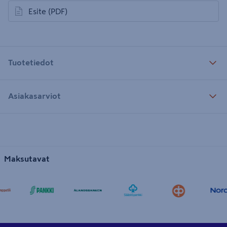
Esite
(PDF)
avautuu uuteen välilehteen
Tuotetiedot
Asiakasarviot
Maksutavat