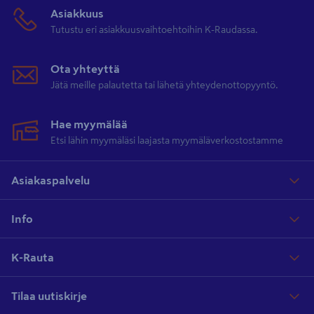
Asiakkuus
Tutustu eri asiakkuusvaihtoehtoihin K-Raudassa.
Ota yhteyttä
Jätä meille palautetta tai lähetä yhteydenottopyyntö.
Hae myymälää
Etsi lähin myymäläsi laajasta myymäläverkostostamme
Asiakaspalvelu
Info
K-Rauta
Tilaa uutiskirje