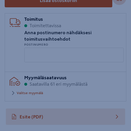
Lisää ostoskoriin
Toimitus
Toimitettavissa
Anna postinumero nähdäksesi
toimitusvaihtoehdot
POSTINUMERO
Syötä
Myymäläsaatavuus
postinumero
Saatavilla 61 eri myymälästä
Valitse myymälä
Esite
(PDF)
avautuu uuteen välilehteen