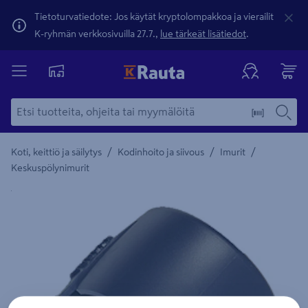
Tietoturvatiedote: Jos käytät kryptolompakkoa ja vierailit
K-ryhmän verkkosivuilla 27.7.,
lue tärkeät lisätiedot
.
/
/
/
Koti, keittiö ja säilytys
Kodinhoito ja siivous
Imurit
Keskuspölynimurit
Yksityiskohtainen kuvaus löytyy Tuotteen kuvaus -maamerki