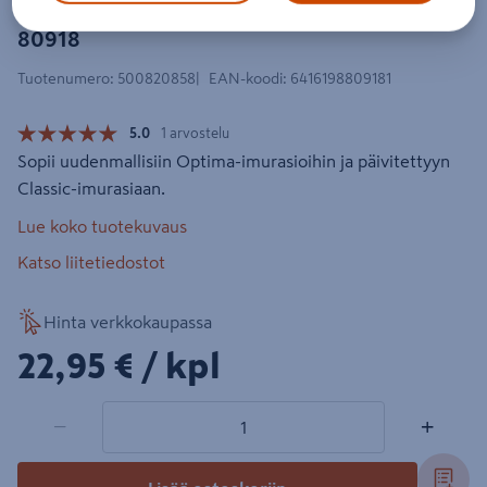
Imuletkuholkki Allaway Premium
80918
Tuotenumero
:
500820858
EAN-koodi
:
6416198809181
5.0
1 arvostelu
Sopii uudenmallisiin Optima-imurasioihin ja päivitettyyn
Classic-imurasiaan.
Lue koko tuotekuvaus
Katso liitetiedostot
Hinta verkkokaupassa
22,95€/kpl
22,95 €
/ kpl
1 tuotetta
Määrä
−
+