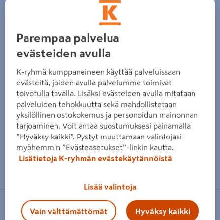
Edellinen
Seura
Parempaa palvelua
evästeiden avulla
K-ryhmä kumppaneineen käyttää palveluissaan
evästeitä, joiden avulla palvelumme toimivat
toivotulla tavalla. Lisäksi evästeiden avulla mitataan
palveluiden tehokkuutta sekä mahdollistetaan
yksilöllinen ostokokemus ja personoidun mainonnan
tarjoaminen. Voit antaa suostumuksesi painamalla
”Hyväksy kaikki”. Pystyt muuttamaan valintojasi
myöhemmin ”Evästeasetukset”-linkin kautta.
Lisätietoja K-ryhmän evästekäytännöistä
Zoomaa kuvaa sormilla kosketusnäytöllä
Lisää valintoja
ALLAWAY
Vain välttämättömät
Hyväksy kaikki