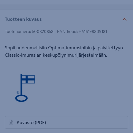
Tuotteen kuvaus
Tuotenumero
:
500820858
EAN-koodi
:
6416198809181
Sopii uudenmallisiin Optima-imurasioihin ja päivitettyyn
Classic-imurasian keskupölynimurijärjestelmään.
Kuvasto
(PDF)
avautuu uuteen välilehteen