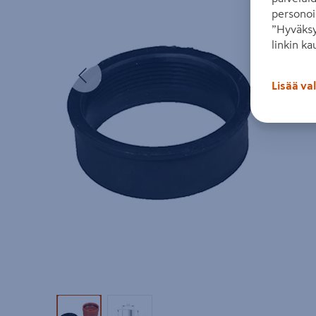
personoi
”Hyväksy
linkin ka
Edellinen
Lisää va