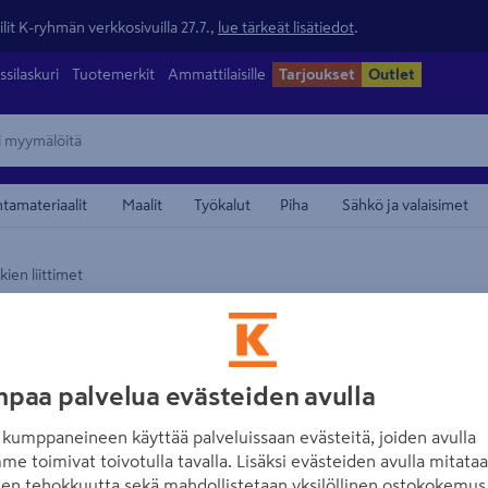
lit K-ryhmän verkkosivuilla 27.7.,
lue tärkeät lisätiedot
.
ssilaskuri
Tuotemerkit
Ammattilaisille
Tarjoukset
Outlet
ntamateriaalit
Maalit
Työkalut
Piha
Sähkö ja valaisimet
ien liittimet
maamerkistä
WAVIN
In Situ -jälkilii
säiliöön 160mm
paa palvelua evästeiden avulla
Tuotenumero
:
501841951
EAN
kumppaneineen käyttää palveluissaan evästeitä, joiden avulla
me toimivat toivotulla tavalla. Lisäksi evästeiden avulla mitata
den tehokkuutta sekä mahdollistetaan yksilöllinen ostokokemus 
In Situ -jälkiliitosyhteellä