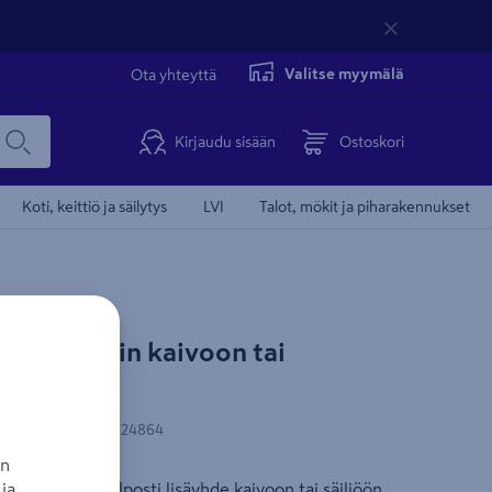
Valitse myymälä
Ota yhteyttä
Kirjaudu sisään
Ostoskori
Koti, keittiö ja säilytys
LVI
Talot, mökit ja piharakennukset
tosyhde Wavin kaivoon tai
-koodi
:
5708525024864
an
ja
 voidaan tehdä helposti lisäyhde kaivoon tai säiliöön.