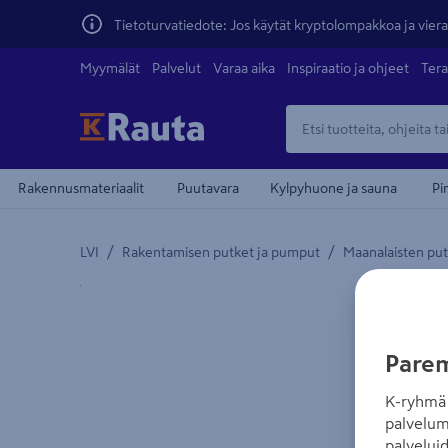
Tietoturvatiedote: Jos käytät kryptolompakkoa ja vierai
Myymälät
Palvelut
Varaa aika
Inspiraatio ja ohjeet
Tera
Rakennusmateriaalit
Puutavara
Kylpyhuone ja sauna
Pi
/
/
LVI
Rakentamisen putket ja pumput
Maanalaisten putk
Yksityiskohtainen kuvaus löytyy Tuotteen kuvaus -
Parem
K-ryhmä 
palvelum
palvelui