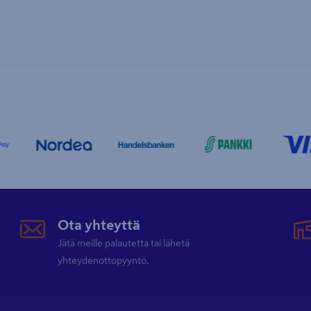
Ota yhteyttä
Jätä meille palautetta tai lähetä
yhteydenottopyyntö.