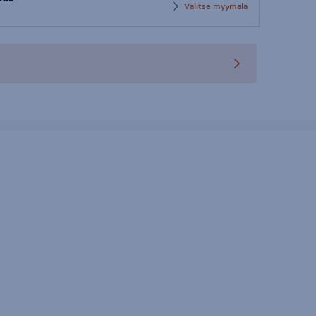
postinumero
Valitse myymälä
teen