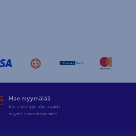
Hae myymälää
Etsi lähin myymäläsi laajasta
myymäläverkostostamme