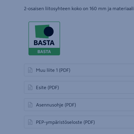
2-osaisen liitosyhteen koko on 160 mm ja materiaal
Muu liite 1
(PDF)
avautuu uuteen välilehteen
Esite
(PDF)
avautuu uuteen välilehteen
Asennusohje
(PDF)
avautuu uuteen välilehteen
PEP-ympäristöseloste
(PDF)
avautuu uuteen välilehteen