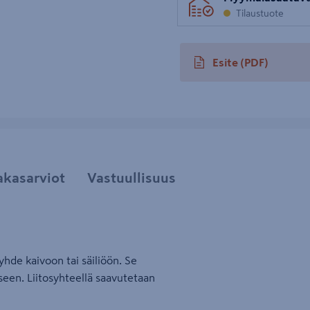
Tilaustuote
Esite
(PDF)
avautuu uuteen välileh
akasarviot
Vastuullisuus
äyhde kaivoon tai säiliöön. Se
seen. Liitosyhteellä saavutetaan