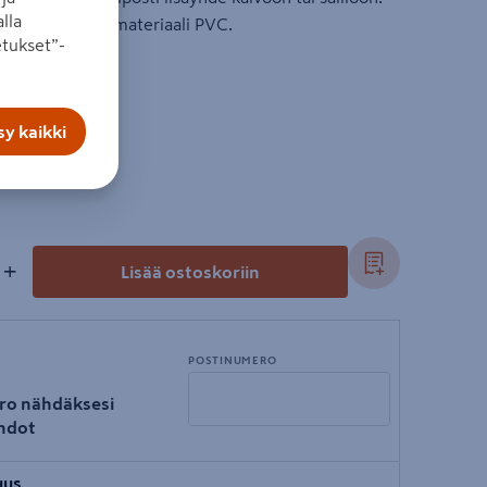
lla
o on 160 mm ja materiaali PVC.
tukset”-
y kaikki
+
Lisää ostoskoriin
POSTINUMERO
ro nähdäksesi
hdot
Syötä
uus