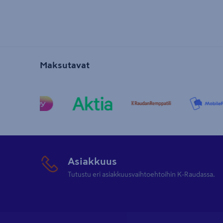
Maksutavat
Asiakkuus
Tutustu eri asiakkuusvaihtoehtoihin K-Raudassa.