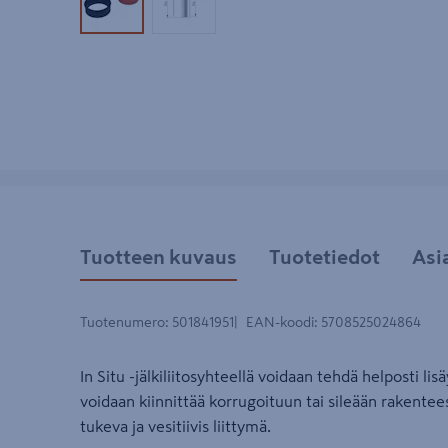
Tuotekuva 1
Tuotekuva 2
Tuotteen kuvaus
Tuotetiedot
Asi
Tuotenumero
:
501841951
EAN-koodi
:
5708525024864
In Situ -jälkiliitosyhteellä voidaan tehdä helposti lis
voidaan kiinnittää korrugoituun tai sileään rakentee
tukeva ja vesitiivis liittymä.