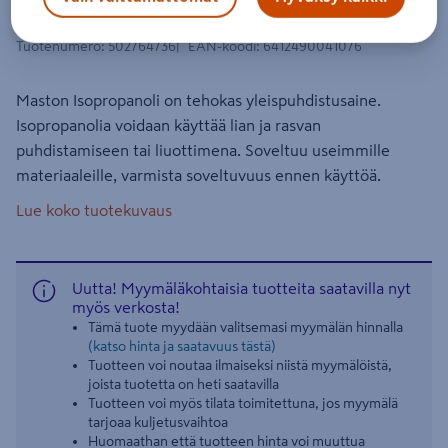
IPA Maston 1L
Tuotenumero
:
502764736
EAN-koodi
:
6412490041076
Maston Isopropanoli on tehokas yleispuhdistusaine.
Isopropanolia voidaan käyttää lian ja rasvan
puhdistamiseen tai liuottimena. Soveltuu useimmille
materiaaleille, varmista soveltuvuus ennen käyttöä.
Lue koko tuotekuvaus
Uutta! Myymäläkohtaisia tuotteita saatavilla nyt
myös verkosta!
Tämä tuote myydään valitsemasi myymälän hinnalla
(katso hinta ja saatavuus tästä)
Tuotteen voi noutaa ilmaiseksi niistä myymälöistä,
joista tuotetta on heti saatavilla
Tuotteen voi myös tilata toimitettuna, jos myymälä
tarjoaa kuljetusvaihtoa
Huomaathan että tuotteen hinta voi muuttua