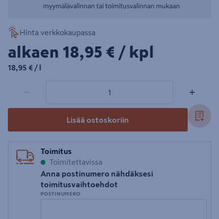
myymälävalinnan tai toimitusvalinnan mukaan
Hinta verkkokaupassa
18,95€/kpl
alkaen
18,95 €
/ kpl
18,95€/l
18,95 €
/ l
1 tuotetta
Määrä
−
+
Lisää ostoskoriin
Toimitus
Toimitettavissa
Anna postinumero nähdäksesi
toimitusvaihtoehdot
POSTINUMERO