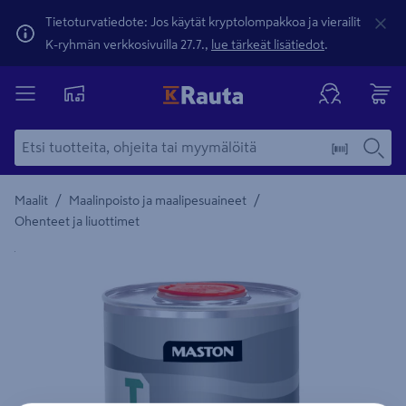
Tietoturvatiedote: Jos käytät kryptolompakkoa ja vierailit
K-ryhmän verkkosivuilla 27.7.,
lue tärkeät lisätiedot
.
/
/
Maalit
Maalinpoisto ja maalipesuaineet
Ohenteet ja liuottimet
Yksityiskohtainen kuvaus löytyy Tuotteen kuvaus -maamerki