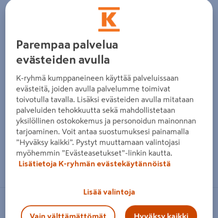
Parempaa palvelua
evästeiden avulla
K-ryhmä kumppaneineen käyttää palveluissaan
evästeitä, joiden avulla palvelumme toimivat
toivotulla tavalla. Lisäksi evästeiden avulla mitataan
palveluiden tehokkuutta sekä mahdollistetaan
yksilöllinen ostokokemus ja personoidun mainonnan
tarjoaminen. Voit antaa suostumuksesi painamalla
”Hyväksy kaikki”. Pystyt muuttamaan valintojasi
myöhemmin ”Evästeasetukset”-linkin kautta.
Zoomaa kuvaa sormilla kosketusnäytöllä
Lisätietoja K-ryhmän evästekäytännöistä
Lisää valintoja
MASTON
Vain välttämättömät
Hyväksy kaikki