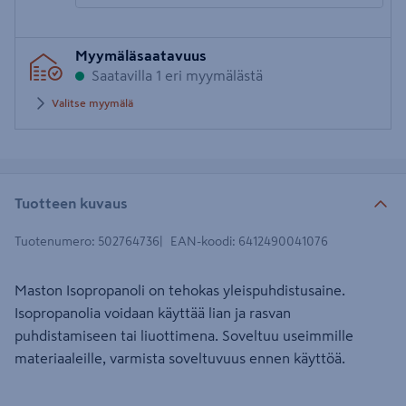
Syötä
Myymäläsaatavuus
postinumero
Saatavilla 1 eri myymälästä
Valitse myymälä
Tuotteen kuvaus
Tuotenumero
:
502764736
EAN-koodi
:
6412490041076
Maston Isopropanoli on tehokas yleispuhdistusaine.
Isopropanolia voidaan käyttää lian ja rasvan
puhdistamiseen tai liuottimena. Soveltuu useimmille
materiaaleille, varmista soveltuvuus ennen käyttöä.