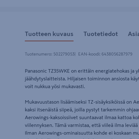
Tuotteen kuvaus
Tuotetiedot
Asi
Tuotenumero
:
502279053
EAN-koodi
:
6438056287979
Panasonic TZ35WKE on erittäin energiatehokas ja yk
jäähdytyslaitteista. Hiljaisen toiminnon ansiosta käy
voit nukkua yösi mukavasti.
Mukavuustason lisäämiseksi TZ-sisäyksiköissä on Ae
kaksi itsenäistä siipeä, joilla pystyt tarkemmin ohj
Aerowings-kaksoissiivet suuntaavat ilmaa kattoa k
viilennyksen. Tämä varmistaa, että viileä ilma leviä
Ilman Aerowings-ominaisuutta kohde ei koskaan muu