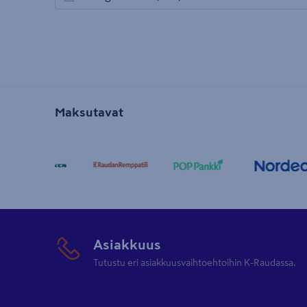
avautuu uuteen välilehteen
Maksutavat
Asiakkuus
Tutustu eri asiakkuusvaihtoehtoihin K-Raudassa.