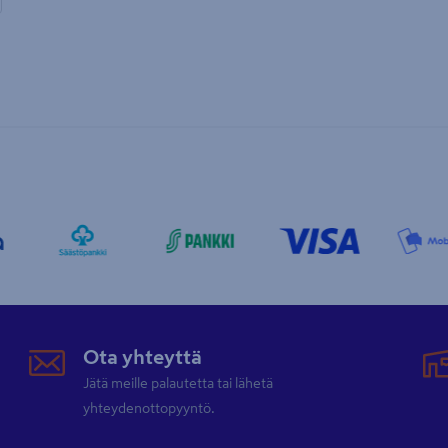
Ota yhteyttä
Jätä meille palautetta tai lähetä
yhteydenottopyyntö.