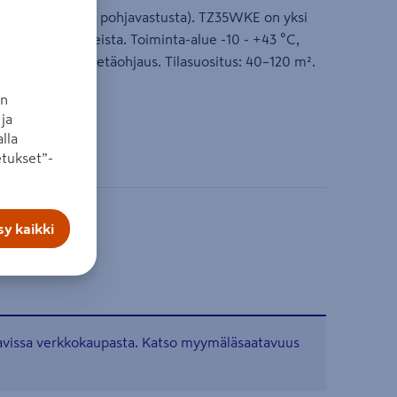
yskäyttöön (ei pohjavastusta). TZ35WKE on yksi
 jäähdytyslaitteista. Toiminta-alue -10 - +43 °C,
aine R32. Wifi-etäohjaus. Tilasuositus: 40–120 m².
an
ja
lla
tukset”-
y kaikki
tavissa verkkokaupasta. Katso myymäläsaatavuus