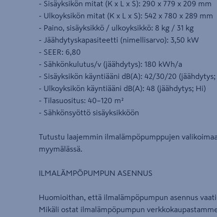
- Sisäyksikön mitat (K x L x S): 290 x 779 x 209 mm
- Ulkoyksikön mitat (K x L x S): 542 x 780 x 289 mm
- Paino, sisäyksikkö / ulkoyksikkö: 8 kg / 31 kg
- Jäähdytyskapasiteetti (nimellisarvo): 3,50 kW
- SEER: 6,80
- Sähkönkulutus/v (jäähdytys): 180 kWh/a
- Sisäyksikön käyntiääni dB(A): 42/30/20 (jäähdytys
- Ulkoyksikön käyntiääni dB(A): 48 (jäähdytys; Hi)
- Tilasuositus: 40–120 m²
- Sähkönsyöttö sisäyksikköön
Tutustu laajemmin ilmalämpöpumppujen valikoima
myymälässä.
ILMALÄMPÖPUMPUN ASENNUS
Huomioithan, että ilmalämpöpumpun asennus vaatii 
Mikäli ostat ilmalämpöpumpun verkkokaupastamme, 