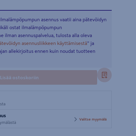
 ilmalämpöpumpun asennus vaatii aina pätevöidyn
ikäli ostat ilmalämpöpumpun
ilman asennuspalvelua, tulosta alla oleva
pätevöidyn asennusliikkeen käyttämisestä
” ja
jan allekirjoitus ennen kuin noudat tuotteen
Lisää ostoskoriin
osta
uus
Valitse myymälä
yymälästä