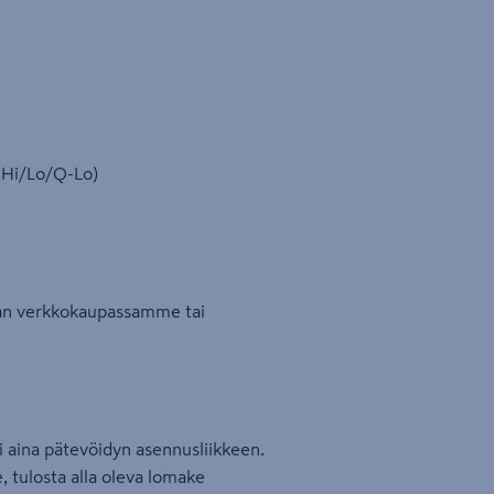
; Hi/Lo/Q-Lo)
an verkkokaupassamme tai
aina pätevöidyn asennusliikkeen.
tulosta alla oleva lomake