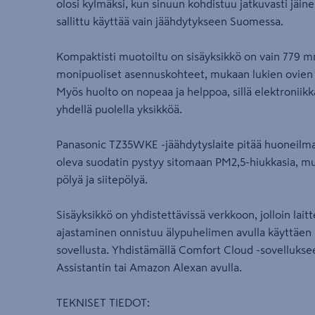
olosi kylmäksi, kun sinuun kohdistuu jatkuvasti jäine
sallittu käyttää vain jäähdytykseen Suomessa.
Kompaktisti muotoiltu on sisäyksikkö on vain 779 
monipuoliset asennuskohteet, mukaan lukien ovien ylä
Myös huolto on nopeaa ja helppoa, sillä elektroniik
yhdellä puolella yksikköä.
Panasonic TZ35WKE -jäähdytyslaite pitää huoneilman 
oleva suodatin pystyy sitomaan PM2,5-hiukkasia, muka
pölyä ja siitepölyä.
Sisäyksikkö on yhdistettävissä verkkoon, jolloin lai
ajastaminen onnistuu älypuhelimen avulla käyttäen
sovellusta. Yhdistämällä Comfort Cloud -sovelluksee
Assistantin tai Amazon Alexan avulla.
TEKNISET TIEDOT: