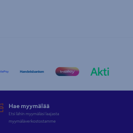
Hae myymälää
Etsi lähin myymäläsi laajasta
myymäläverkostostamme