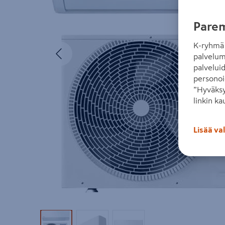
Parem
K-ryhmä 
Edellinen
palvelum
palvelui
personoi
”Hyväksy
linkin ka
Lisää va