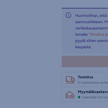
Huomioithan, että
asennusliikkeen. M
verkkokaupastamme 
lomake ”
Ilmoitus 
pyydä siihen asenta
kaupasta.
Toimitus
Ei ostettavissa verk
Myymäläsaatav
Saatavilla 1 eri m