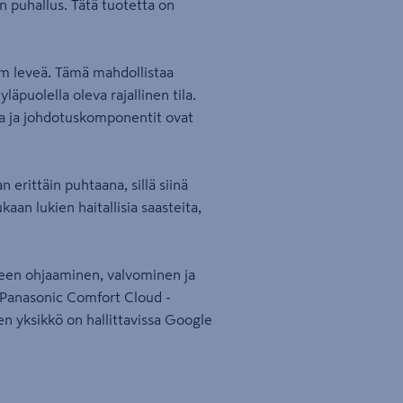
n puhallus. Tätä tuotetta on
mm leveä. Tämä mahdollistaa
puolella oleva rajallinen tila.
ka ja johdotuskomponentit ovat
erittäin puhtaana, sillä siinä
an lukien haitallisia saasteita,
tteen ohjaaminen, valvominen ja
 Panasonic Comfort Cloud -
n yksikkö on hallittavissa Google