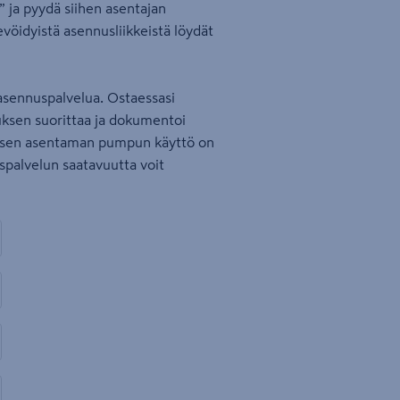
 ja pyydä siihen asentajan
evöidyistä asennusliikkeistä löydät
asennuspalvelua. Ostaessasi
uksen suorittaa ja dokumentoi
aisen asentaman pumpun käyttö on
uspalvelun saatavuutta voit