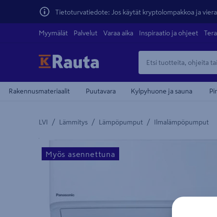
Tietoturvatiedote: Jos käytät kryptolompakkoa ja vierai
Myymälät
Palvelut
Varaa aika
Inspiraatio ja ohjeet
Tera
Rakennusmateriaalit
Puutavara
Kylpyhuone ja sauna
Pi
/
/
/
LVI
Lämmitys
Lämpöpumput
Ilmalämpöpumput
Yksityiskohtainen kuvaus löytyy Tuotteen kuvaus -
Myös asennettuna