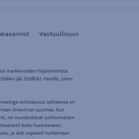
akasarviot
Vastuullisuus
si markkinoiden hiljaisimmista
ttöääni jää 20dB(A) -tasolle, joten
rowings-ominaisuus: laitteessa on
aamaan ilmavirran suuntaa. Kun
ohti, ne muodostavat suihkumaisen
ä tasaisesti koko huoneeseen.
tu, ja alat nopeasti tuntemaan