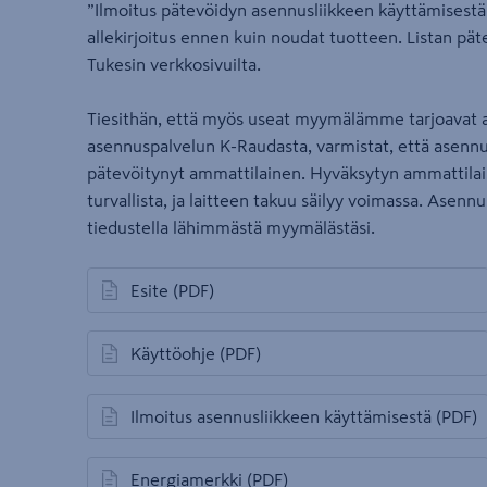
”Ilmoitus pätevöidyn asennusliikkeen käyttämisestä”
allekirjoitus ennen kuin noudat tuotteen. Listan pät
Tukesin verkkosivuilta.
Tiesithän, että myös useat myymälämme tarjoavat 
asennuspalvelun K-Raudasta, varmistat, että asenn
pätevöitynyt ammattilainen. Hyväksytyn ammattil
turvallista, ja laitteen takuu säilyy voimassa. Asenn
tiedustella lähimmästä myymälästäsi.
Esite
(PDF)
avautuu uuteen välilehteen
Käyttöohje
(PDF)
avautuu uuteen välilehteen
Ilmoitus asennusliikkeen käyttämisestä
(PDF)
avautuu uuteen välilehteen
Energiamerkki
(PDF)