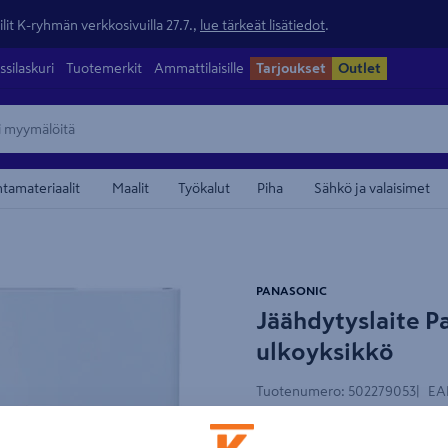
lit K-ryhmän verkkosivuilla 27.7.,
lue tärkeät lisätiedot
.
ssilaskuri
Tuotemerkit
Ammattilaisille
Tarjoukset
Outlet
ntamateriaalit
Maalit
Työkalut
Piha
Sähkö ja valaisimet
maamerkistä
PANASONIC
Jäähdytyslaite P
Myös asennettuna
ulkoyksikkö
Tuotenumero
:
502279053
EA
4.5
2 arvostel