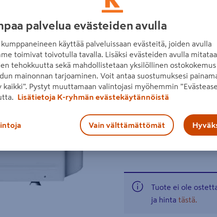
Panasonic TZ35WKE jäähdyt
markkinoiden hiljaisimmista
paa palvelua evästeiden avulla
energialuokka A++ ja kylmä
kumppaneineen käyttää palveluissaan evästeitä, joiden avulla
Seuraava
Lue koko tuotekuvaus
me toimivat toivotulla tavalla. Lisäksi evästeiden avulla mitata
den tehokkuutta sekä mahdollistetaan yksilöllinen ostokokemus 
A++
dun mainonnan tarjoaminen. Voit antaa suostumuksesi painama
 kaikki”. Pystyt muuttamaan valintojasi myöhemmin ”Evästease
utta.
Lisätietoja K-ryhmän evästekäytännöistä
lintoja
Vain välttämättömät
Hyväks
Katso vastuullisuustiedot
Katso liitetiedostot
Tuote ei ole ostet
ja hinta
tästä.