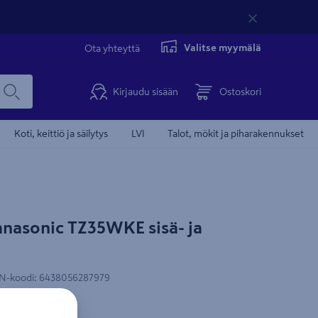
Valitse myymälä
Ota yhteyttä
Kirjaudu sisään
Ostoskori
Koti, keittiö ja säilytys
LVI
Talot, mökit ja piharakennukset
anasonic TZ35WKE sisä- ja
Myös asennettu
N-koodi
:
6438056287979
ua