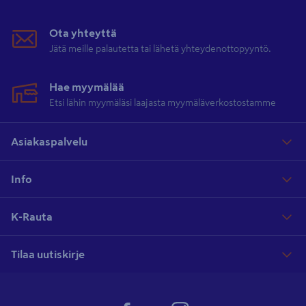
Ota yhteyttä
Jätä meille palautetta tai lähetä yhteydenottopyyntö.
Hae myymälää
Etsi lähin myymäläsi laajasta myymäläverkostostamme
Asiakaspalvelu
Info
K-Rauta
Tilaa uutiskirje