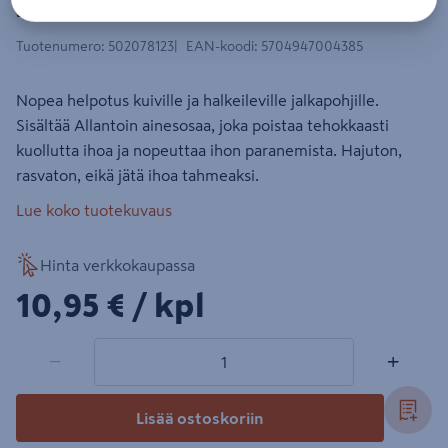
Jalkavoide O'Keeffe's Healthy Feet
Tuotenumero
:
502078123
EAN-koodi
:
5704947004385
Nopea helpotus kuiville ja halkeileville jalkapohjille.
Sisältää Allantoin ainesosaa, joka poistaa tehokkaasti
kuollutta ihoa ja nopeuttaa ihon paranemista. Hajuton,
rasvaton, eikä jätä ihoa tahmeaksi.
Lue koko tuotekuvaus
Hinta verkkokaupassa
10,95€/kpl
10,95 €
/ kpl
1 tuotetta
Määrä
−
+
Lisää ostoskoriin