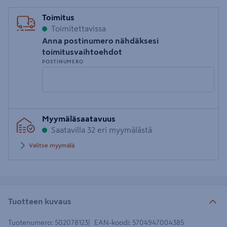
Toimitus
Toimitettavissa
Anna postinumero nähdäksesi
toimitusvaihtoehdot
POSTINUMERO
Syötä
Myymäläsaatavuus
postinumero
Saatavilla 32 eri myymälästä
Valitse myymälä
Tuotteen kuvaus
Tuotenumero
:
502078123
EAN-koodi
:
5704947004385