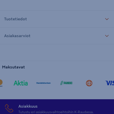
Tuotetiedot
Asiakasarviot
Maksutavat
Asiakkuus
Tutustu eri asiakkuusvaihtoehtoihin K-Raudassa.