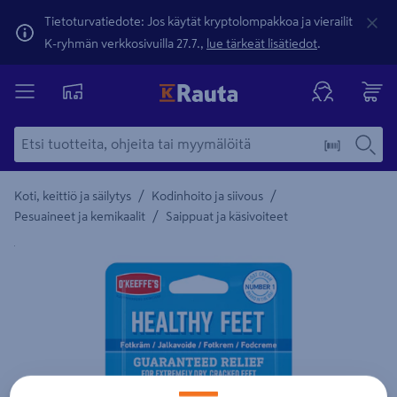
Tietoturvatiedote: Jos käytät kryptolompakkoa ja vierailit
K-ryhmän verkkosivuilla 27.7.,
lue tärkeät lisätiedot
.
/
/
Koti, keittiö ja säilytys
Kodinhoito ja siivous
/
Pesuaineet ja kemikaalit
Saippuat ja käsivoiteet
Yksityiskohtainen kuvaus löytyy Tuotteen kuvaus -maamerki