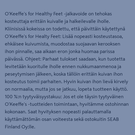
O'Keeffe's for Healthy Feet -jalkavoide on tehokas
kosteuttaja erittäin kuivalle ja halkeilevalle iholle.
Kliinisissä kokeissa on todettu, että päivittäin käytettynä
O'Keeffe's for Healty Feet: Lisää nopeasti kosteustasoa,
ehkäisee kuivumista, muodostaa suojaavan kerooksen
ihon pinnalle, saa aikaan eron jonka huomaa parissa
päivässä. Ohjeet: Parhaat tulokset saadaan, kun tuotetta
levitetään kuoritulle iholle ennen nukkumaanmenoa ja
peseytymisen jälkeen, koska tällöin erittäin kuivan ihon
kosteutus toimii parhaiten. Hyvin kuivan ihon lievä kirvely
on normaalia, mutta jos se jatkuu, lopeta tuotteen käyttö.
100 %:n tyytyväisyystakuu: Jos et ole täysin tyytyväinen
O'Keeffe's -tuotteiden toimintaan, hyvitämme ostohinnan
kokonaan. Saat hyvityksen nopeasti palauttamalla
käyttämättömän osan voiteesta sekä ostokuitin SEAB
Finland Oy:lle.