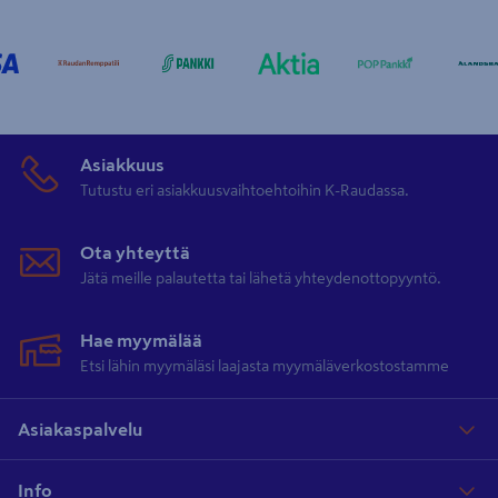
Asiakkuus
Tutustu eri asiakkuusvaihtoehtoihin K-Raudassa.
Ota yhteyttä
Jätä meille palautetta tai lähetä yhteydenottopyyntö.
Hae myymälää
Etsi lähin myymäläsi laajasta myymäläverkostostamme
Asiakaspalvelu
Info