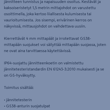
jännitteen tunnistus ja napaisuuden osoitus. Kestävät ja
kaksoiseristetyt 1,5 metrin mittajohdot on varustettu
osoittimella, joka kertoo liiallisesta kulumisesta tai
vaurioitumisesta. Jos sisempi, erivärinen kerros on
näkyvissä, mittausjohdot on vaihdettava uusiin.
Kierrettävät 4 mm mittapäät ja irrotettavat GS38-
mittapään suojukset voi säilyttää mittapään suojassa, joten
ne ovat aina tarvittaessa käytettävissä.
IP64-suojattu jännitteenkoetin on valmistettu
jännitetesteristandardin EN 61243-3:2010 mukaisesti ja se
on GS-hyväksytty.
Toimitus sisältää:
• jännitetesterin
• GS38-anturin suojatulpat