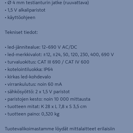
• Ø 4 mm testianturin jatke (ruuvattava)
• 1,5 V alkaliparistot
• käyttöohjeen
Tekniset tiedot:
• led-jännitealue: 12–690 V AC/DC
• led-merkkivalot: ±12, ±24, 50, 120, 230, 400, 690 V
• turvaluokitus: CAT III 690 / CAT IV 600
• kotelointiluokka: IP64
• kirkas led-kohdevalo
• virrankulutus: noin 60 mA
• sähkösyöttö: 2 x 1,5 V paristot
• paristojen kesto: noin 10 000 mittausta
• tuotteen mitat: K 28 x L 7,8 x S 3,5 cm
• tuotteen paino: 0,320 kg
Tuotevalikoimastamme löydät mittalaitteet erilaisiin