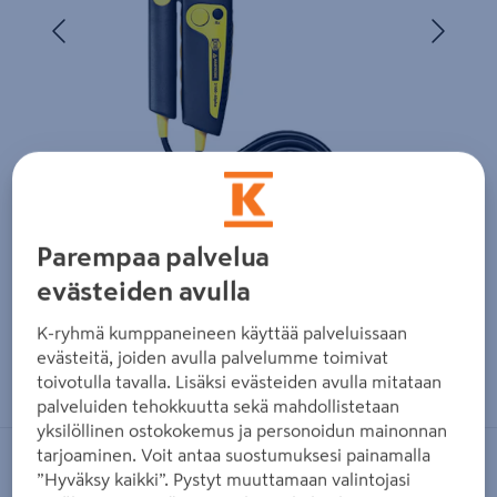
Edellinen
Seura
Parempaa palvelua
evästeiden avulla
K-ryhmä kumppaneineen käyttää palveluissaan
evästeitä, joiden avulla palvelumme toimivat
Zoomaa kuvaa sormilla kosketusnäytöllä
toivotulla tavalla. Lisäksi evästeiden avulla mitataan
palveluiden tehokkuutta sekä mahdollistetaan
yksilöllinen ostokokemus ja personoidun mainonnan
tarjoaminen. Voit antaa suostumuksesi painamalla
AMPROBE
”Hyväksy kaikki”. Pystyt muuttamaan valintojasi