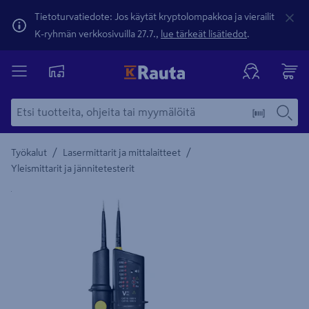
Tietoturvatiedote: Jos käytät kryptolompakkoa ja vierailit
K-ryhmän verkkosivuilla 27.7.,
lue tärkeät lisätiedot
.
/
/
Työkalut
Lasermittarit ja mittalaitteet
Yleismittarit ja jännitetesterit
Yksityiskohtainen kuvaus löytyy Tuotteen kuvaus -maamerki