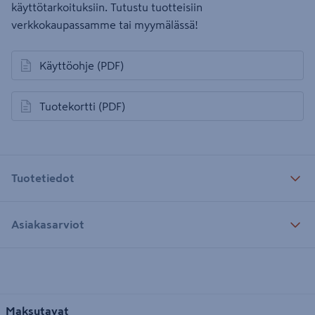
käyttötarkoituksiin. Tutustu tuotteisiin
verkkokaupassamme tai myymälässä!
Käyttöohje
(PDF)
avautuu uuteen välilehteen
Tuotekortti
(PDF)
avautuu uuteen välilehteen
Tuotetiedot
Asiakasarviot
Maksutavat