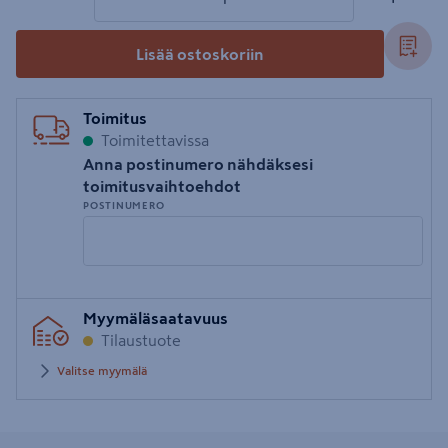
Lisää ostoskoriin
Toimitus
Toimitettavissa
Anna postinumero nähdäksesi
toimitusvaihtoehdot
POSTINUMERO
Syötä
Myymäläsaatavuus
postinumero
Tilaustuote
Valitse myymälä