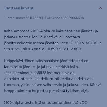
Tuotteen kuvaus
Tuotenumero
:
501848826
EAN-koodi
:
95969664608
Beha-Amprobe 2100-Alpha on kaksinapainen jännite- ja
jatkuvuustesteri ledillä. Kestävä ja luotettava
jännitteenkoetin mittaa jännitealueen 12–690 V AC/DC ja
sen turvaluokitus on CAT III 690 / CAT IV 600.
Helppokäyttöinen kaksinapainen jännitetesteri on
tarkoitettu jännite- ja jatkuvuustarkistuksiin.
Jännitteenkoetin sisältää led-merkkivalon,
vaihekiertotestin, kahdella painikkeella vaihdettavan
kuorman, yksinapaisen vaihetestin ja jatkuvuuden. Kätevä
lampputoiminto helpottaa pimeässä työskentelyä.
2100-Alpha-testerissä on automaattinen AC-/DC-