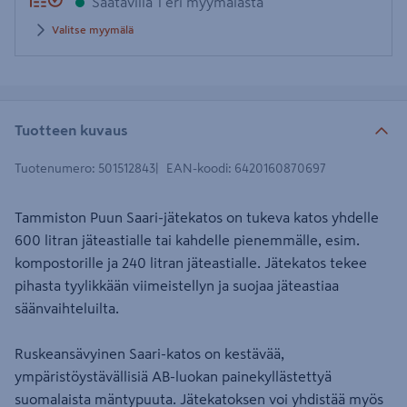
Saatavilla 1 eri myymälästä
Valitse myymälä
Tuotteen kuvaus
Tuotenumero
:
501512843
EAN-koodi
:
6420160870697
Tammiston Puun Saari-jätekatos on tukeva katos yhdelle
600 litran jäteastialle tai kahdelle pienemmälle, esim.
kompostorille ja 240 litran jäteastialle. Jätekatos tekee
pihasta tyylikkään viimeistellyn ja suojaa jäteastiaa
säänvaihteluilta.
Ruskeansävyinen Saari-katos on kestävää,
ympäristöystävällisiä AB-luokan painekyllästettyä
suomalaista mäntypuuta. Jätekatoksen voi yhdistää myös