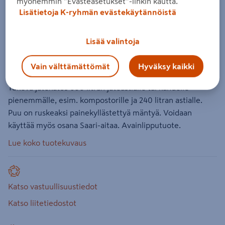
myöhemmin ”Evästeasetukset”-linkin kautta.
Jätekatos Tammiston Puu Saari
Lisätietoja K-ryhmän evästekäytännöistä
A1604R 600 litran astialle kestopuu
ruskea
Lisää valintoja
Tuotenumero
:
501512843
EAN-koodi
:
6420160870697
Vain välttämättömät
Hyväksy kaikki
4.2
5 arvostelua
Tukeva jätekatos 600 litran jäteastialle tai kahdelle
pienemmälle, esim. kompostorille ja 240 litran astialle.
Puu on ruskeaksi painekyllästettyä mäntyä. Voidaan
käyttää myös osana Saari-aitaa. Avainlipputuote.
Lue koko tuotekuvaus
Katso vastuullisuustiedot
Katso liitetiedostot