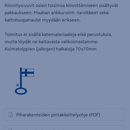
Kiinnitysruuvit osien toisiinsa kiinnittämiseen sisältyvät
pakkaukseen. Maahan ankkurointi -tarvikkeet sekä
kattohuopanaulat myydään erikseen.
Toimitus ei sisällä katemateriaaleja eikä perustuksia,
mutta löydät ne kattavasta valikoimastamme.
Kulmatolppien (jalkojen) halkaisija 70x70mm
Piharakenteiden pintakäsittelyohje
(PDF)
avautuu uuteen välilehteen