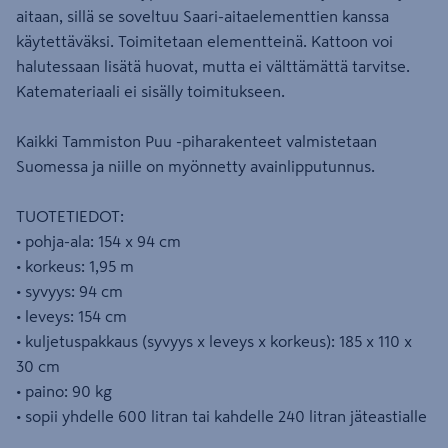
aitaan, sillä se soveltuu Saari-aitaelementtien kanssa
käytettäväksi. Toimitetaan elementteinä. Kattoon voi
halutessaan lisätä huovat, mutta ei välttämättä tarvitse.
Katemateriaali ei sisälly toimitukseen.
Kaikki Tammiston Puu -piharakenteet valmistetaan
Suomessa ja niille on myönnetty avainlipputunnus.
TUOTETIEDOT:
• pohja-ala: 154 x 94 cm
• korkeus: 1,95 m
• syvyys: 94 cm
• leveys: 154 cm
• kuljetuspakkaus (syvyys x leveys x korkeus): 185 x 110 x
30 cm
• paino: 90 kg
• sopii yhdelle 600 litran tai kahdelle 240 litran jäteastialle