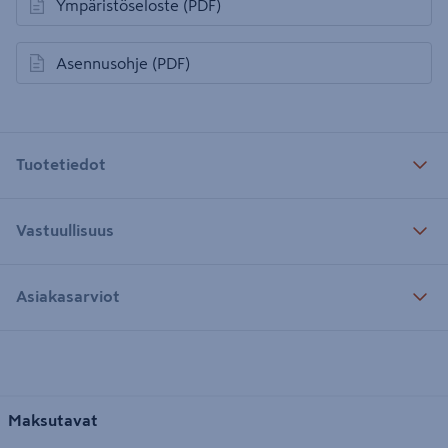
Ympäristöseloste
(PDF)
avautuu uuteen välilehteen
Asennusohje
(PDF)
avautuu uuteen välilehteen
Tuotetiedot
Vastuullisuus
Asiakasarviot
Maksutavat