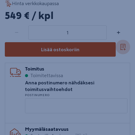
Hinta verkkokaupassa
549€/kpl
549 €
/ kpl
1 tuotetta
Määrä
−
+
Lisää ostoskoriin
Toimitus
Toimitettavissa
Anna postinumero nähdäksesi
toimitusvaihtoehdot
POSTINUMERO
Syötä
Myymäläsaatavuus
postinumero