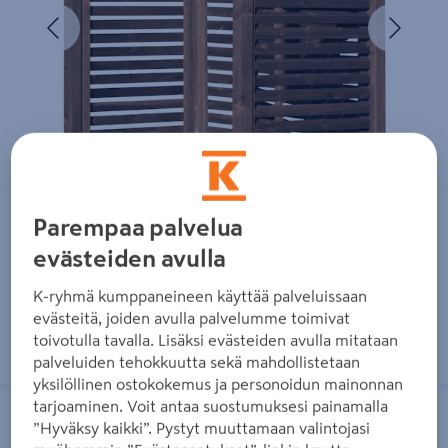
Edellinen
Seura
Parempaa palvelua
evästeiden avulla
K-ryhmä kumppaneineen käyttää palveluissaan
evästeitä, joiden avulla palvelumme toimivat
Zoomaa kuvaa sormilla kosketusnäytöllä
toivotulla tavalla. Lisäksi evästeiden avulla mitataan
palveluiden tehokkuutta sekä mahdollistetaan
yksilöllinen ostokokemus ja personoidun mainonnan
tarjoaminen. Voit antaa suostumuksesi painamalla
TAMMISTON PUU
”Hyväksy kaikki”. Pystyt muuttamaan valintojasi