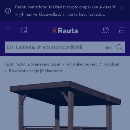
Tietoturvatiedote: Jos käytät kryptolompakkoa ja vierailit
K-ryhmän verkkosivuilla 27.7.,
lue tärkeät lisätiedot
.
/
/
Talot, mökit ja piharakennukset
Piharakennukset
Katokset
/
Roskakatokset ja jätekatokset
Yksityiskohtainen kuvaus löytyy Tuotteen kuvaus -maamerki