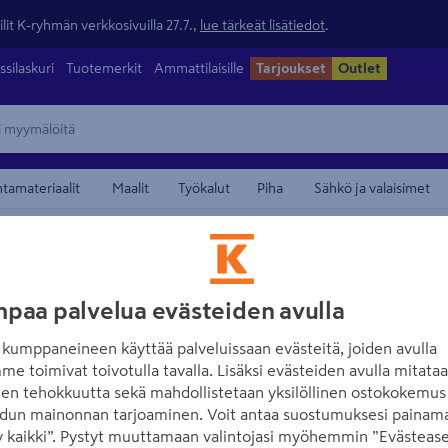
lit K-ryhmän verkkosivuilla 27.7.,
lue tärkeät lisätiedot
.
ssilaskuri
Tuotemerkit
Ammattilaisille
Tarjoukset
Outlet
ntamateriaalit
Maalit
Työkalut
Piha
Sähkö ja valaisimet
atkosholkit ja pääteholkit
maamerkistä
ELPRESS
paa palvelua evästeiden avulla
Jatkosholkki Elp
kumppaneineen käyttää palveluissaan evästeitä, joiden avulla
Tuotenumero
:
501842809
EA
me toimivat toivotulla tavalla. Lisäksi evästeiden avulla mitata
den tehokkuutta sekä mahdollistetaan yksilöllinen ostokokemus 
dun mainonnan tarjoaminen. Voit antaa suostumuksesi painama
KSF185 on jatkoshylsy 185 m
 kaikki”. Pystyt muuttamaan valintojasi myöhemmin ”Evästease
kuparijohtimille (IEC 60228