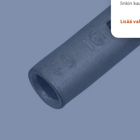
linkin ka
Lisää va