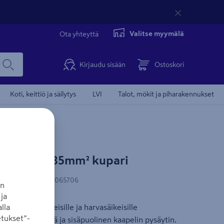
Valitse myymälä
Ota yhteyttä
Kirjaudu sisään
Ostoskori
Koti, keittiö ja säilytys
LVI
Talot, mökit ja piharakennukset
ress KSF 185mm² kupari
N-koodi
:
6410052065706
an
ja
lla
m²:n monisäikeisille ja harvasäikeisille
tukset”-
). Tarkastusreikä ja sisäpuolinen kaapelin pysäytin.