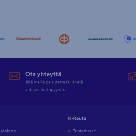
Ota yhteyttä
Jätä meille palautetta tai lähetä
yhteydenottopyyntö.
K-Rauta
jaseloste
Tuotemerkit