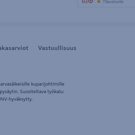
Tilaustuote
akasarviot
Vastuullisuus
rvasäikeisille kuparijohtimille
pysäytin. Suositeltava työkalu:
DNV-hyväksytty.