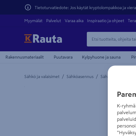
Tietoturvatiedote: Jos käytät kryptolompakkoa ja vierai
Myymälät
Palvelut
Varaa aika
Inspiraatio ja ohjeet
Tera
Rakennusmateriaalit
Puutavara
Kylpyhuone ja sauna
Pi
/
/
/
Sähkö ja valaisimet
Sähköasennus
Sähkökaapelit
J
Yksityiskohtainen kuvaus löytyy Tuotteen kuvaus -
Parem
K-ryhmä 
palvelum
palvelui
personoi
”Hyväksy