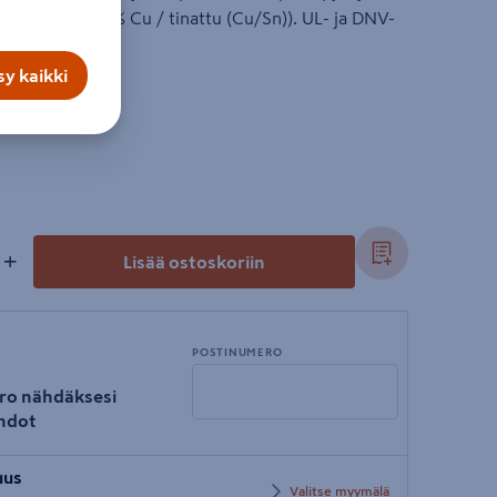
0, V250 (99,95 % Cu / tinattu (Cu/Sn)). UL- ja DNV-
y kaikki
+
Lisää ostoskoriin
POSTINUMERO
ro nähdäksesi
hdot
Syötä
uus
postinumero
Valitse myymälä