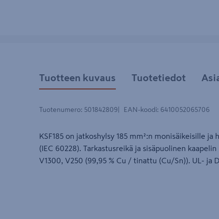
Tuotteen kuvaus
Tuotetiedot
Asi
Tuotenumero
:
501842809
EAN-koodi
:
6410052065706
KSF185 on jatkoshylsy 185 mm²:n monisäikeisille ja ha
(IEC 60228). Tarkastusreikä ja sisäpuolinen kaapelin 
V1300, V250 (99,95 % Cu / tinattu (Cu/Sn)). UL- ja 