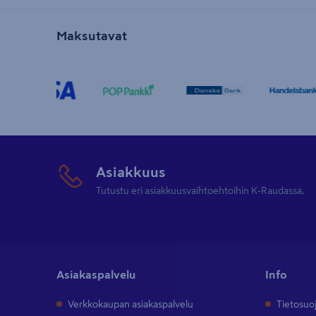
Maksutavat
Asiakkuus
Tutustu eri asiakkuusvaihtoehtoihin K-Raudassa.
Asiakaspalvelu
Info
Verkkokaupan asiakaspalvelu
Tietosuo