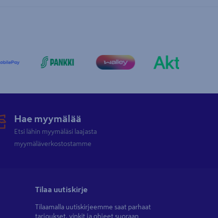
Hae myymälää
Etsi lähin myymäläsi laajasta
myymäläverkostostamme
Tilaa uutiskirje
Tilaamalla uutiskirjeemme saat parhaat
tarjoukset, vinkit ja ohjeet suoraan