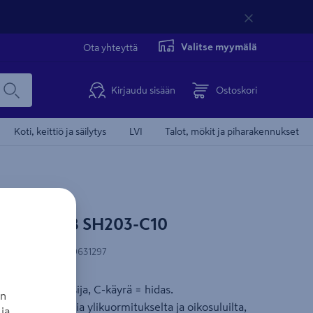
Valitse myymälä
Ota yhteyttä
Kirjaudu sisään
Ostoskori
Koti, keittiö ja säilytys
LVI
Talot, mökit ja piharakennukset
aisija ABB SH203-C10
N-koodi
:
4016779631297
onsuojakatkaisija, C-käyrä = hidas.
an
aavat asennuksia ylikuormitukselta ja oikosuluilta,
ja