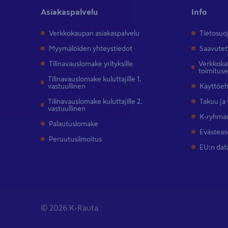
Asiakaspalvelu
Info
Verkkokaupan asiakaspalvelu
Tietosuo
Myymälöiden yhteystiedot
Saavutet
Tilinavauslomake yrityksille
Verkkokau
toimitus
Tilinavauslomake kuluttajille 1.
vastuullinen
Käyttöe
Tilinavauslomake kuluttajille 2.
Takuu ja
vastuullinen
K-ryhmän
Palautuslomake
Evästeas
Peruutusilmoitus
EU:n dat
© 2026 K-Rauta