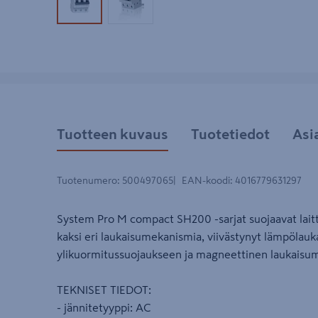
Tuotekuva 1
Tuotekuva 2
Tuotteen kuvaus
Tuotetiedot
Asi
Tuotenumero
:
500497065
EAN-koodi
:
4016779631297
System Pro M compact SH200 -sarjat suojaavat laittei
kaksi eri laukaisumekanismia, viivästynyt lämpölau
ylikuormitussuojaukseen ja magneettinen laukaisu
TEKNISET TIEDOT:
- jännitetyyppi: AC