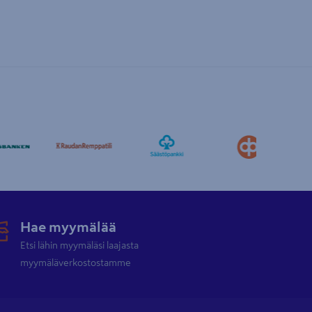
Hae myymälää
Etsi lähin myymäläsi laajasta
myymäläverkostostamme