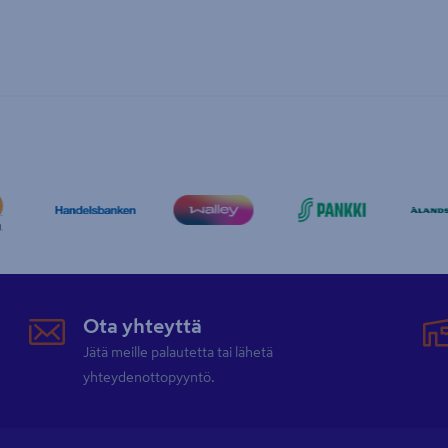
Ota yhteyttä
Jätä meille palautetta tai lähetä
yhteydenottopyyntö.