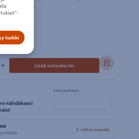
llisen toiminnan.
lla
tukset”-
y kaikki
+
Lisää ostoskoriin
POSTINUMERO
ro nähdäksesi
hdot
Syötä
uus
postinumero
Valitse myymälä
myymälästä