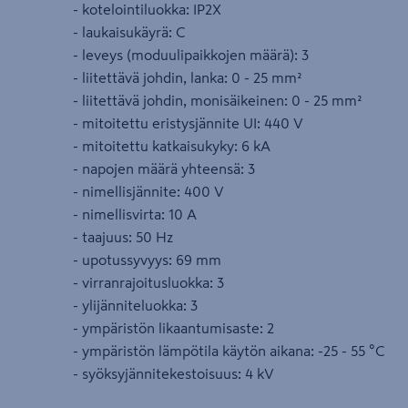
- kotelointiluokka: IP2X
- laukaisukäyrä: C
- leveys (moduulipaikkojen määrä): 3
- liitettävä johdin, lanka: 0 - 25 mm²
- liitettävä johdin, monisäikeinen: 0 - 25 mm²
- mitoitettu eristysjännite UI: 440 V
- mitoitettu katkaisukyky: 6 kA
- napojen määrä yhteensä: 3
- nimellisjännite: 400 V
- nimellisvirta: 10 A
- taajuus: 50 Hz
- upotussyvyys: 69 mm
- virranrajoitusluokka: 3
- ylijänniteluokka: 3
- ympäristön likaantumisaste: 2
- ympäristön lämpötila käytön aikana: -25 - 55 °C
- syöksyjännitekestoisuus: 4 kV