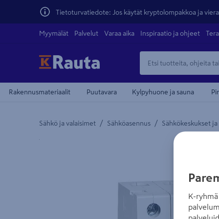
Tietoturvatiedote: Jos käytät kryptolompakkoa ja vierai
Myymälät
Palvelut
Varaa aika
Inspiraatio ja ohjeet
Tera
Rakennusmateriaalit
Puutavara
Kylpyhuone ja sauna
Pi
/
/
Sähkö ja valaisimet
Sähköasennus
Sähkökeskukset ja
Yksityiskohtainen kuvaus löytyy Tuotteen kuvaus -
Parem
K-ryhmä 
palvelum
palvelui