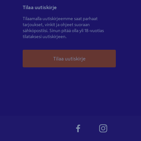
Tilaa uutiskirje
Tilaamalla uutiskirjeemme saat parhaat
tarjoukset, vinkit ja ohjeet suoraan
sähköpostiisi. Sinun pitää olla yli 18-vuotias
tilataksesi uutiskirjeen.
Tilaa uutiskirje