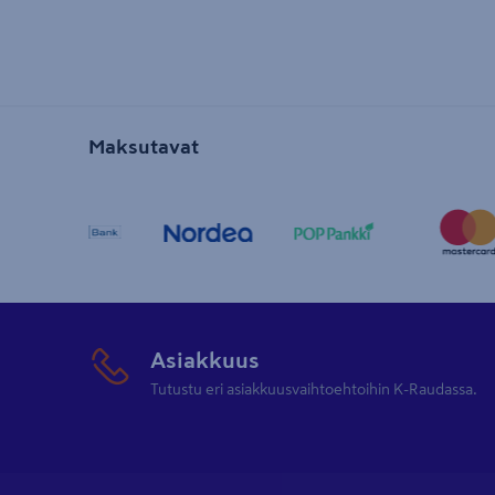
Maksutavat
Asiakkuus
Tutustu eri asiakkuusvaihtoehtoihin K-Raudassa.