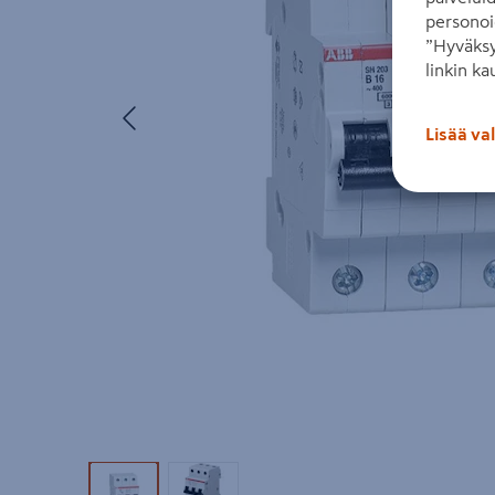
personoi
”Hyväksy
linkin ka
Edellinen
Lisää va