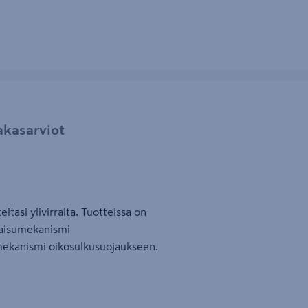
akasarviot
tasi ylivirralta. Tuotteissa on
kaisumekanismi
mekanismi oikosulkusuojaukseen.