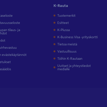
K-Rauta
jaseloste
Tuotemerkit
tavuusseloste
Esitteet
pan tilaus- ja
K-Plussa
ehdot
K-Business Visa -yrityskortti
hdot
Tietoa meistä
 virhevastuu
Vastuullisuus
 evästekäytännöt
Töihin K-Rautaan
etukset
Uutiset ja yhteystiedot
asäädös
medialle