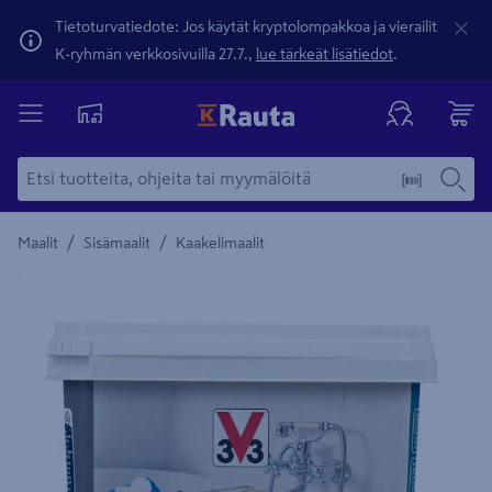
Tietoturvatiedote: Jos käytät kryptolompakkoa ja vierailit
K-ryhmän verkkosivuilla 27.7.,
lue tärkeät lisätiedot
.
/
/
Maalit
Sisämaalit
Kaakelimaalit
Yksityiskohtainen kuvaus löytyy Tuotteen kuvaus -maamerki