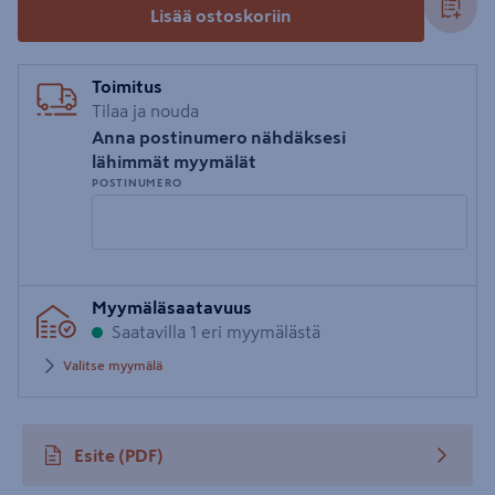
Lisää ostoskoriin
Toimitus
Tilaa ja nouda
Anna postinumero nähdäksesi
lähimmät myymälät
POSTINUMERO
Syötä
Myymäläsaatavuus
postinumero
Saatavilla 1 eri myymälästä
Valitse myymälä
Esite
(PDF)
avautuu uuteen välilehteen