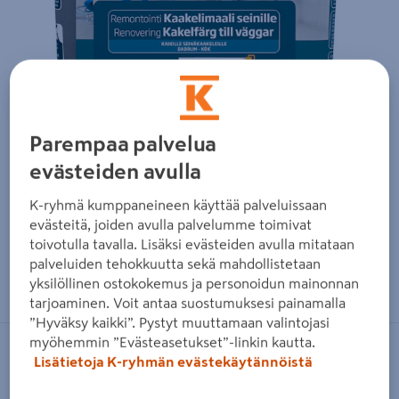
Parempaa palvelua
evästeiden avulla
K-ryhmä kumppaneineen käyttää palveluissaan
evästeitä, joiden avulla palvelumme toimivat
toivotulla tavalla. Lisäksi evästeiden avulla mitataan
palveluiden tehokkuutta sekä mahdollistetaan
Zoomaa kuvaa sormilla kosketusnäytöllä
yksilöllinen ostokokemus ja personoidun mainonnan
tarjoaminen. Voit antaa suostumuksesi painamalla
”Hyväksy kaikki”. Pystyt muuttamaan valintojasi
myöhemmin ”Evästeasetukset”-linkin kautta.
V33
Lisätietoja K-ryhmän evästekäytännöistä
Kaakelimaali seinille V33 2l