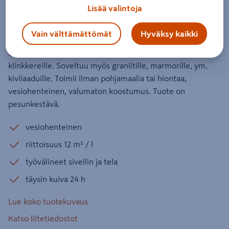
lyijynharmaa
Lisää valintoja
Tuotenumero
:
501822213
EAN-koodi
:
3153895070232
Vain välttämättömät
Hyväksy kaikki
Soveltuu lasitetuille ja lasittamattomille laatoille sekä
klinkkereille. Soveltuu myös graniitille, marmorille, ym.
kivilaaduille. Toimii ilman pohjamaalia tai hiontaa,
vesiohenteinen, valumaton koostumus. Tuote on
pesunkestävä.
vesiohenteinen
riittoisuus 12 m² / l
työvälineet sivellin ja tela
täysin kuiva 24 h
Lue koko tuotekuvaus
Katso liitetiedostot