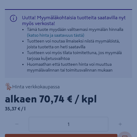
Uutta! Myymäläkohtaisia tuotteita saatavilla nyt
myös verkosta!
Tämä tuote myydään valitsemasi myymälän hinnalla
(katso hinta ja saatavuus tästä)
Tuotteen voi noutaa ilmaiseksi niistä myymälöistä,
joista tuotetta on heti saatavilla
Tuotteen voi myös tilata toimitettuna, jos myymälä
tarjoaa kuljetusvaihtoa
Huomaathan että tuotteen hinta voi muuttua
myymälävalinnan tai toimitusvalinnan mukaan
Hinta verkkokaupassa
70,74€/kpl
alkaen
70,74 €
/ kpl
35,37€/l
35,37 €
/ l
1 tuotetta
Määrä
−
+