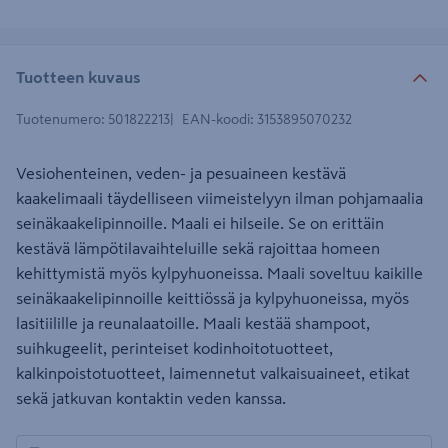
Tuotteen kuvaus
Tuotenumero
:
501822213
EAN-koodi
:
3153895070232
Vesiohenteinen, veden- ja pesuaineen kestävä
kaakelimaali täydelliseen viimeistelyyn ilman pohjamaalia
seinäkaakelipinnoille. Maali ei hilseile. Se on erittäin
kestävä lämpötilavaihteluille sekä rajoittaa homeen
kehittymistä myös kylpyhuoneissa. Maali soveltuu kaikille
seinäkaakelipinnoille keittiössä ja kylpyhuoneissa, myös
lasitiilille ja reunalaatoille. Maali kestää shampoot,
suihkugeelit, perinteiset kodinhoitotuotteet,
kalkinpoistotuotteet, laimennetut valkaisuaineet, etikat
sekä jatkuvan kontaktin veden kanssa.