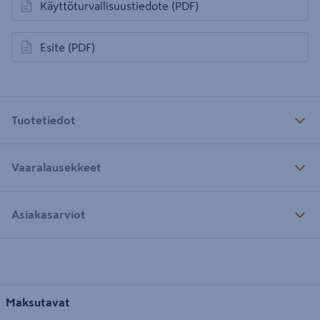
Käyttöturvallisuustiedote
(PDF)
avautuu uuteen välilehteen
Esite
(PDF)
avautuu uuteen välilehteen
Tuotetiedot
Vaaralausekkeet
Asiakasarviot
Maksutavat