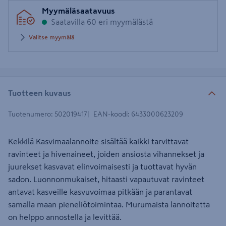
Syötä
Myymäläsaatavuus
postinumero
Saatavilla 60 eri myymälästä
Valitse myymälä
Tuotteen kuvaus
Tuotenumero
:
502019417
EAN-koodi
:
6433000623209
Kekkilä Kasvimaalannoite sisältää kaikki tarvittavat
ravinteet ja hivenaineet, joiden ansiosta vihannekset ja
juurekset kasvavat elinvoimaisesti ja tuottavat hyvän
sadon. Luonnonmukaiset, hitaasti vapautuvat ravinteet
antavat kasveille kasvuvoimaa pitkään ja parantavat
samalla maan pieneliötoimintaa. Murumaista lannoitetta
on helppo annostella ja levittää.