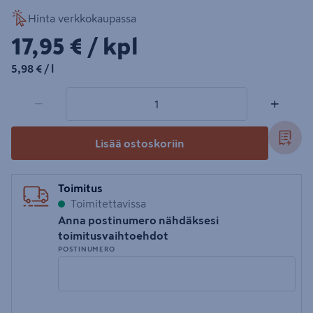
Hinta verkkokaupassa
17,95€/kpl
17,95 €
/ kpl
5,98€/l
5,98 €
/ l
1 tuotetta
Määrä
−
+
Lisää ostoskoriin
Toimitus
Toimitettavissa
Anna postinumero nähdäksesi
toimitusvaihtoehdot
POSTINUMERO