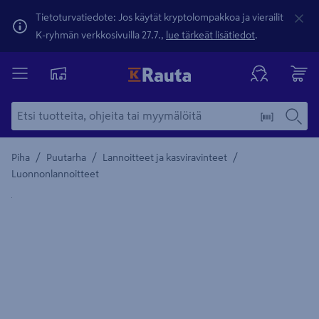
Tietoturvatiedote: Jos käytät kryptolompakkoa ja vierailit
K-ryhmän verkkosivuilla 27.7.,
lue tärkeät lisätiedot
.
/
/
/
Piha
Puutarha
Lannoitteet ja kasviravinteet
Luonnonlannoitteet
Yksityiskohtainen kuvaus löytyy Tuotteen kuvaus -maamerki