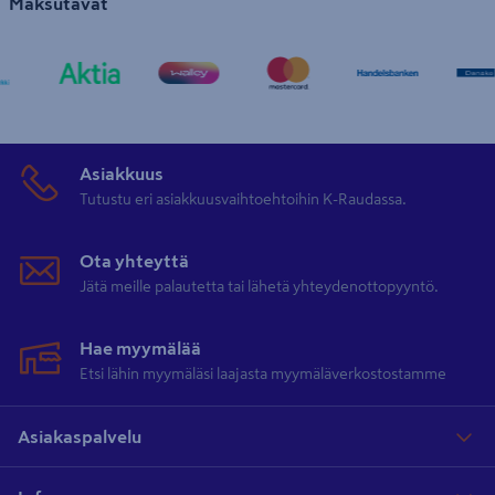
Maksutavat
Asiakkuus
Tutustu eri asiakkuusvaihtoehtoihin K-Raudassa.
Ota yhteyttä
Jätä meille palautetta tai lähetä yhteydenottopyyntö.
Hae myymälää
Etsi lähin myymäläsi laajasta myymäläverkostostamme
Asiakaspalvelu