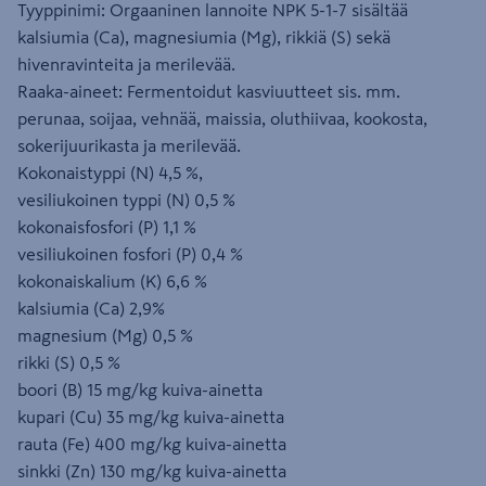
Tyyppinimi: Orgaaninen lannoite NPK 5-1-7 sisältää
kalsiumia (Ca), magnesiumia (Mg), rikkiä (S) sekä
hivenravinteita ja merilevää.
Raaka-aineet: Fermentoidut kasviuutteet sis. mm.
perunaa, soijaa, vehnää, maissia, oluthiivaa, kookosta,
sokerijuurikasta ja merilevää.
Kokonaistyppi (N) 4,5 %,
vesiliukoinen typpi (N) 0,5 %
kokonaisfosfori (P) 1,1 %
vesiliukoinen fosfori (P) 0,4 %
kokonaiskalium (K) 6,6 %
kalsiumia (Ca) 2,9%
magnesium (Mg) 0,5 %
rikki (S) 0,5 %
boori (B) 15 mg/kg kuiva-ainetta
kupari (Cu) 35 mg/kg kuiva-ainetta
rauta (Fe) 400 mg/kg kuiva-ainetta
sinkki (Zn) 130 mg/kg kuiva-ainetta