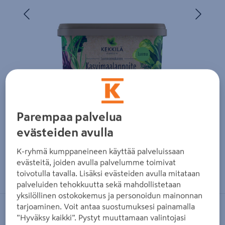
Edellinen
Seura
Parempaa palvelua
evästeiden avulla
K-ryhmä kumppaneineen käyttää palveluissaan
evästeitä, joiden avulla palvelumme toimivat
Zoomaa kuvaa sormilla kosketusnäytöllä
toivotulla tavalla. Lisäksi evästeiden avulla mitataan
palveluiden tehokkuutta sekä mahdollistetaan
yksilöllinen ostokokemus ja personoidun mainonnan
tarjoaminen. Voit antaa suostumuksesi painamalla
KEKKILÄ
”Hyväksy kaikki”. Pystyt muuttamaan valintojasi