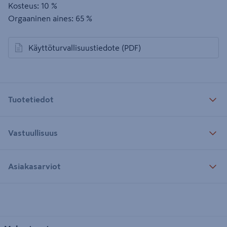
Kosteus: 10 %
Orgaaninen aines: 65 %
Käyttöturvallisuustiedote
(PDF)
avautuu uuteen välilehteen
Tuotetiedot
Vastuullisuus
Asiakasarviot