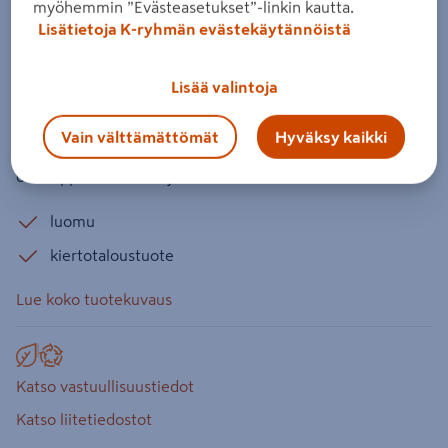
myöhemmin ”Evästeasetukset”-linkin kautta.
Kasvimaalannoite Kekkilä 3l
Lisätietoja K-ryhmän evästekäytännöistä
luonnonmukainen
Tuotenumero
:
502019417
EAN-koodi
:
6433000623209
Lisää valintoja
Luonnonmukainen, puhtaista kierrätetyistä raaka-aineista
Vain välttämättömät
Hyväksy kaikki
valmistettu lannoite kasvimaalle. Murumaista lannoitetta
on helppo annostella ja levittää. NPK 5-1-7.
luomu
kiertotaloustuote
Lue koko tuotekuvaus
Katso vastuullisuustiedot
Katso liitetiedostot