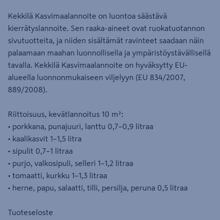
Kekkilä Kasvimaalannoite on luontoa säästävä
kierrätyslannoite. Sen raaka-aineet ovat ruokatuotannon
sivutuotteita, ja niiden sisältämät ravinteet saadaan näin
palaamaan maahan luonnollisella ja ympäristöystävällisellä
tavalla. Kekkilä Kasvimaalannoite on hyväksytty EU-
alueella luonnonmukaiseen viljelyyn (EU 834/2007,
889/2008).
Riittoisuus, kevätlannoitus 10 m²:
• porkkana, punajuuri, lanttu 0,7–0,9 litraa
• kaalikasvit 1–1,5 litra
• sipulit 0,7–1 litraa
• purjo, valkosipuli, selleri 1–1,2 litraa
• tomaatti, kurkku 1–1,3 litraa
• herne, papu, salaatti, tilli, persilja, peruna 0,5 litraa
Tuoteseloste