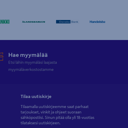
Hae myymälää
Etsi lähin myymäläsi laajasta
myymäläverkostostamme
Tilaa uutiskirje
Tilaamalla uutiskirjeemme saat parhaat
tarjoukset, vinkit ja ohjeet suoraan
sähköpostiisi. Sinun pitää olla yli 18-vuotias
tilataksesi uutiskirjeen.