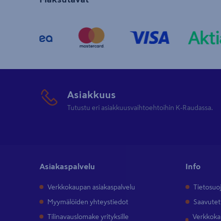
Asiakkuus
Tutustu eri asiakkuusvaihtoehtoihin K-Raudassa.
Asiakaspalvelu
Info
Verkkokaupan asiakaspalvelu
Tietosuo
Myymälöiden yhteystiedot
Saavutet
Tilinavauslomake yrityksille
Verkkokau