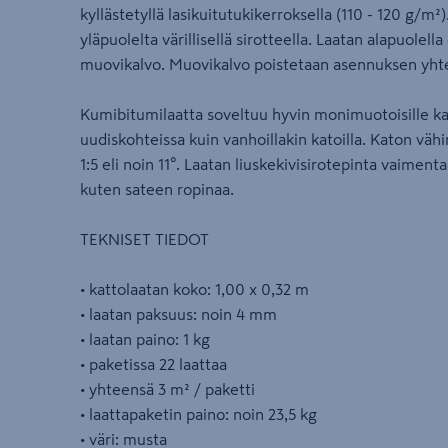
kyllästetyllä lasikuitutukikerroksella (110 - 120 g/m²)
yläpuolelta värillisellä sirotteella. Laatan alapuolell
muovikalvo. Muovikalvo poistetaan asennuksen yht
Kumibitumilaatta soveltuu hyvin monimuotoisille kato
uudiskohteissa kuin vanhoillakin katoilla. Katon vä
1:5 eli noin 11°. Laatan liuskekivisirotepinta vaiment
kuten sateen ropinaa.
TEKNISET TIEDOT
• kattolaatan koko: 1,00 x 0,32 m
• laatan paksuus: noin 4 mm
• laatan paino: 1 kg
• paketissa 22 laattaa
• yhteensä 3 m² / paketti
• laattapaketin paino: noin 23,5 kg
• väri: musta