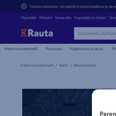
Tietoturvatiedote: Jos käytät kryptolompakkoa ja vierai
Myymälät
Palvelut
Varaa aika
Inspiraatio ja ohjeet
Tera
Rakennusmateriaalit
Puutavara
Kylpyhuone ja sauna
Pi
/
/
Rakennusmateriaalit
Katot
Bitumikatteet
Yksityiskohtainen kuvaus löytyy Tuotteen kuvaus -
teiden
Parem