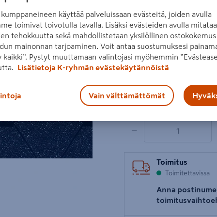
ulkopuolelta tulevia ääniä.
kumppaneineen käyttää palveluissaan evästeitä, joiden avulla
me toimivat toivotulla tavalla. Lisäksi evästeiden avulla mitata
Lue koko tuotekuvaus
den tehokkuutta sekä mahdollistetaan yksilöllinen ostokokemus 
Katso liitetiedostot
Seuraava
dun mainonnan tarjoaminen. Voit antaa suostumuksesi painama
 kaikki”. Pystyt muuttamaan valintojasi myöhemmin ”Evästease
utta.
Lisätietoja K-ryhmän evästekäytännöistä
Hinta verkkokaupassa
36,90€/pkt
36,90 €
/ pk
lintoja
Vain välttämättömät
Hyväks
12,30€/m²
12,30 €
/ m²
1 tuotetta
Määrä
−
Toimitus
Toimitettavissa
Anna postinume
toimitusvaihtoe