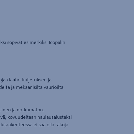
ksi sopivat esimerkiksi Icopalin
uojaa laatat kuljetuksen ja
delta ja mekaanisilta vaurioilta.
sainen ja notkumaton.
ävä, kovuudeltaan naulausalustaksi
lusrakenteessa ei saa olla rakoja