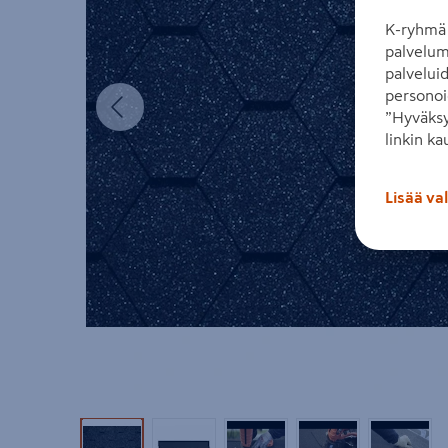
K-ryhmä 
palvelum
palvelui
Edellinen
personoi
”Hyväksy
linkin ka
Lisää va