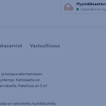
uva 5
Myymäläsaatav
Saatavilla 5 eri 
akasarviot
Vastuullisuus
- ja korjausrakentamiseen
 jyrkempi. Kattolaatta on
kerroksella. Paketissa on 3 m²
joka on vahvistettu kumibitumilla