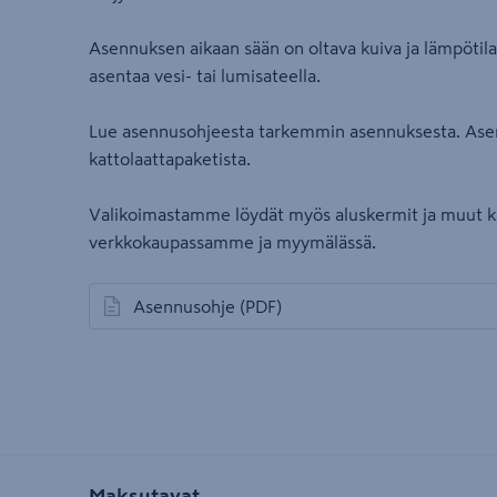
Asennuksen aikaan sään on oltava kuiva ja lämpötilan
asentaa vesi- tai lumisateella.
Lue asennusohjeesta tarkemmin asennuksesta. Ase
kattolaattapaketista.
Valikoimastamme löydät myös aluskermit ja muut kat
verkkokaupassamme ja myymälässä.
Asennusohje
(PDF)
avautuu uuteen välilehteen
Maksutavat