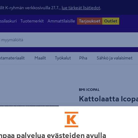
lit K-ryhmän verkkosivuilla 27.7.,
lue tärkeät lisätiedot
.
ssilaskuri
Tuotemerkit
Ammattilaisille
Tarjoukset
Outlet
ntamateriaalit
Maalit
Työkalut
Piha
Sähkö ja valaisimet
maamerkistä
BMI ICOPAL
Kattolaatta Icop
Tuotenumero
:
500211519
EAN
Plano-kattolaatta soveltuu 
paa palvelua evästeiden avulla
kaltevuus on 1:5 tai jyrkem