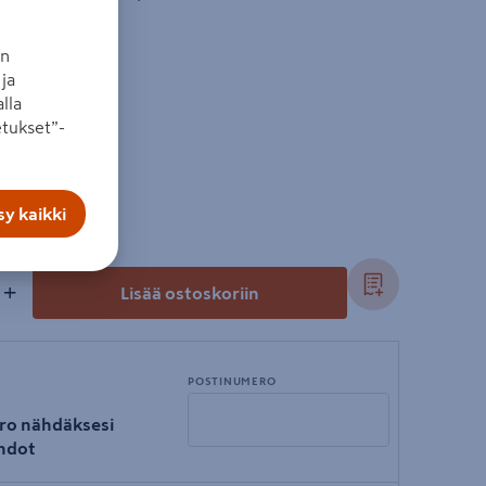
 Paketissa 3 m².
an
ja
lla
tukset”-
t
y kaikki
+
Lisää ostoskoriin
POSTINUMERO
ro nähdäksesi
hdot
Syötä