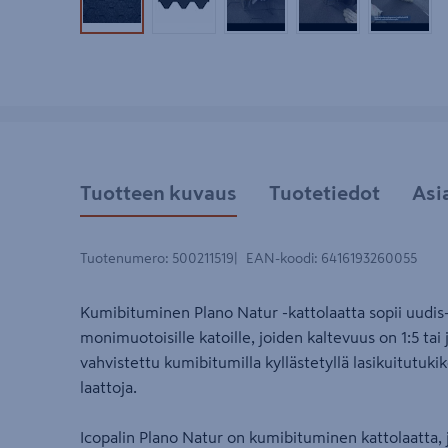
Tuotekuva 1
Tuotekuva 2
Tuotekuva 3
Tuotekuva 4
Tuotek
Tuotteen kuvaus
Tuotetiedot
Asi
Tuotenumero
:
500211519
EAN-koodi
:
6416193260055
Kumibituminen Plano Natur -kattolaatta sopii uudis
monimuotoisille katoille, joiden kaltevuus on 1:5 tai
vahvistettu kumibitumilla kyllästetyllä lasikuitutuki
laattoja.
Icopalin Plano Natur on kumibituminen kattolaatta, 