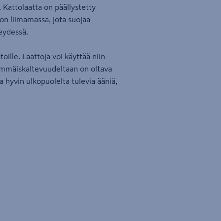
. Kattolaatta on päällystetty
a on liimamassa, jota suojaa
eydessä.
ille. Laattoja voi käyttää niin
himmäiskaltevuudeltaan on oltava
aa hyvin ulkopuolelta tulevia ääniä,