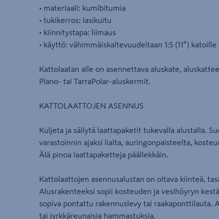
• materiaali: kumibitumia
• tukikerros: lasikuitu
• kiinnitystapa: liimaus
• käyttö: vähimmäiskaltevuudeltaan 1:5 (11°) katoille
Kattolaatan alle on asennettava aluskate, aluskattee
Plano- tai TarraPolar-aluskermit.
KATTOLAATTOJEN ASENNUS
Kuljeta ja säilytä laattapaketit tukevalla alustalla. S
varastoinnin ajaksi lialta, auringonpaisteelta, kosteu
Älä pinoa laattapaketteja päällekkäin.
Kattolaattojen asennusalustan on oltava kiinteä, ta
Alusrakenteeksi sopii kosteuden ja vesihöyryn kest
sopiva pontattu rakennuslevy tai raakaponttilauta. A
tai jyrkkäreunaisia hammastuksia.