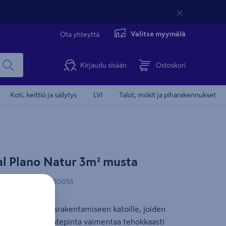
Valitse myymälä
Ota yhteyttä
Kirjaudu sisään
Ostoskori
Koti, keittiö ja säilytys
LVI
Talot, mökit ja piharakennukset
Tämä video 
al Plano Natur 3m² musta
-koodi
:
6416193260055
uudis- ja korjausrakentamiseen katoille, joiden
pi. Liuskekivisirotepinta vaimentaa tehokkaasti