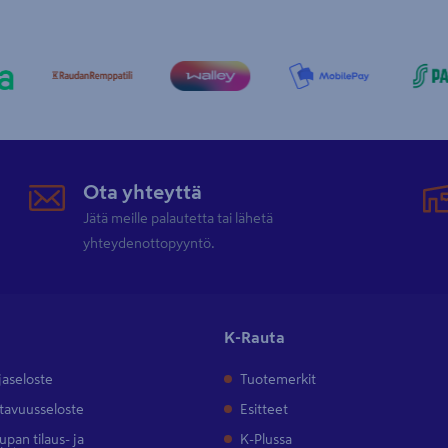
Ota yhteyttä
Jätä meille palautetta tai lähetä
yhteydenottopyyntö.
K-Rauta
jaseloste
Tuotemerkit
tavuusseloste
Esitteet
pan tilaus- ja
K-Plussa