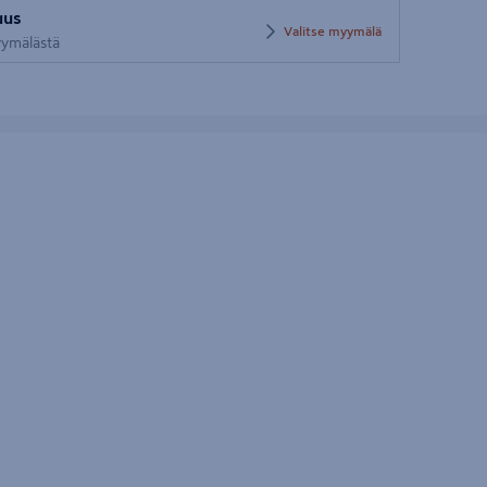
uus
postinumero
Valitse myymälä
myymälästä