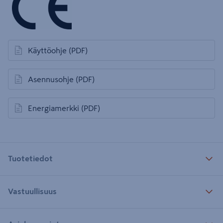
Käyttöohje
(PDF)
avautuu uuteen välilehteen
Asennusohje
(PDF)
avautuu uuteen välilehteen
Energiamerkki
(PDF)
avautuu uuteen välilehteen
Tuotetiedot
Vastuullisuus