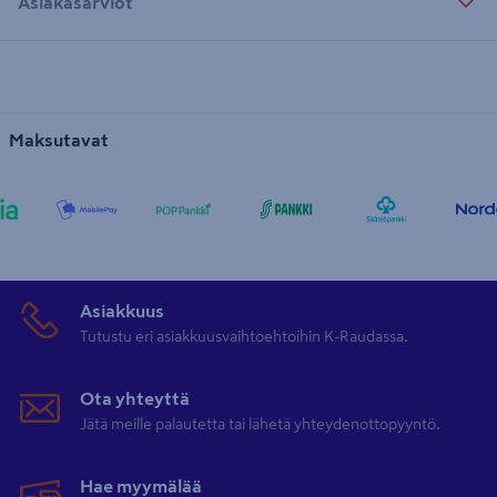
Asiakasarviot
Maksutavat
Asiakkuus
Tutustu eri asiakkuusvaihtoehtoihin K-Raudassa.
Ota yhteyttä
Jätä meille palautetta tai lähetä yhteydenottopyyntö.
Hae myymälää