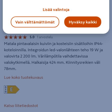
Kattovalaisin Cello Spa Plafond led
424mm Switch Dim 4000/3000K
Lisää valintoja
IP44
Vain välttämättömät
Hyväksy kaikki
Tuotenumero
:
502325950
EAN-koodi
:
6438313647287
5.0
1 arvostelu
Matala pintavalaisin kuiviin ja kosteisiin sisätiloihin IP44-
koteloinnilla. Integroidun led-valonlähteen teho 19 W ja
valovirta 2 200 lm. Värilämpötila vaihdettavissa
valokytkimellä. Halkaisija 424 mm. Kiinnitysreikien väli
78mm.
Lue koko tuotekuvaus
Katso liitetiedostot