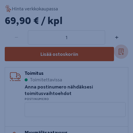
Hinta verkkokaupassa
69,90€/kpl
69,90 €
/ kpl
1 tuotetta
Määrä
−
+
Lisää ostoskoriin
Toimitus
Toimitettavissa
Anna postinumero nähdäksesi
toimitusvaihtoehdot
POSTINUMERO
Syötä
Myymäläsaatavuus