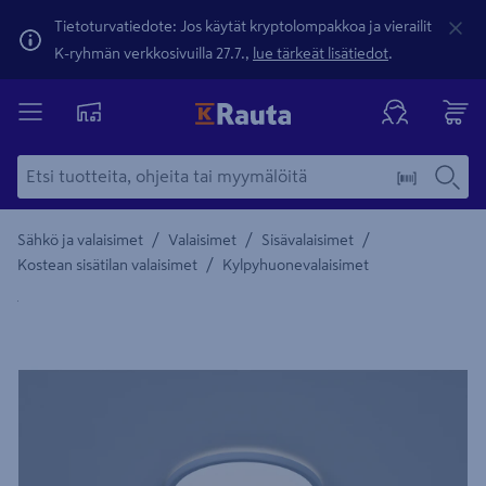
Tietoturvatiedote: Jos käytät kryptolompakkoa ja vierailit
K-ryhmän verkkosivuilla 27.7.,
lue tärkeät lisätiedot
.
/
/
/
Sähkö ja valaisimet
Valaisimet
Sisävalaisimet
/
Kostean sisätilan valaisimet
Kylpyhuonevalaisimet
Yksityiskohtainen kuvaus löytyy Tuotteen kuvaus -maamerki