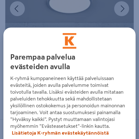
Edellinen
Seura
Parempaa palvelua
evästeiden avulla
K-ryhmä kumppaneineen käyttää palveluissaan
evästeitä, joiden avulla palvelumme toimivat
toivotulla tavalla. Lisäksi evästeiden avulla mitataan
palveluiden tehokkuutta sekä mahdollistetaan
Zoomaa kuvaa sormilla kosketusnäytöllä
yksilöllinen ostokokemus ja personoidun mainonnan
tarjoaminen. Voit antaa suostumuksesi painamalla
”Hyväksy kaikki”. Pystyt muuttamaan valintojasi
myöhemmin ”Evästeasetukset”-linkin kautta.
CELLO
Lisätietoja K-ryhmän evästekäytännöistä