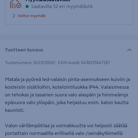
postinumero
Saatavilla 52 eri myymälästä
Valitse myymälä
Tuotteen kuvaus
Tuotenumero
:
502325950
EAN-koodi
:
6438313647287
Matala ja pyöreä led-valaisin pinta-asennukseen kuiviin ja
kosteisiin sisätiloihin, kotelointiluokka IP44. Valaisimessa
on tehokas ja tasainen suora valo alaspäin ja himmeämpi
epäsuora valo ylöspäin, joka heijastuu esim. katon kautta
kauniisti.
Valon värilämpötilaa ja voimakkuutta voi helposti säätää
portaittain normaalilla erillisellä valo-/seinäkytkimellä: